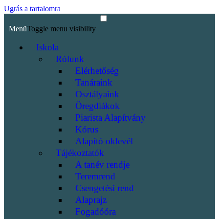
Ugrás a tartalomra
Menü
Toggle menu visibility
Iskola
Rólunk
Elérhetőség
Tanáraink
Osztályaink
Öregdiákok
Piarista Alapítvány
Kórus
Alapító oklevél
Tájékoztatók
A tanév rendje
Teremrend
Csengetési rend
Alaprajz
Fogadóóra