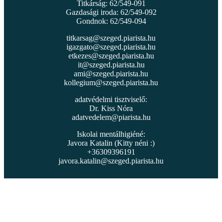
Titkárság: 62/549-091
Gazdasági iroda: 62/549-092
Gondnok: 62/549-094
titkarsag@szeged.piarista.hu
igazgato@szeged.piarista.hu
etkezes@szeged.piarista.hu
it@szeged.piarista.hu
ami@szeged.piarista.hu
kollegium@szeged.piarista.hu
adatvédelmi tisztviselő:
Dr. Kiss Nóra
adatvedelem@piarista.hu
Iskolai mentálhigiéné:
Javora Katalin (Kitty néni :)
+36309396191
javora.katalin@szeged.piarista.hu