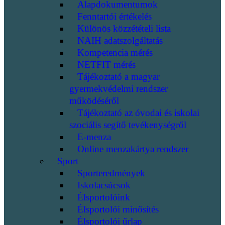
Alapdokumentumok
Fenntartói értékelés
Különös közzétételi lista
NAIH adatszolgáltatás
Kompetencia mérés
NETFIT mérés
Tájékoztató a magyar
gyermekvédelmi rendszer
működéséről
Tájékoztató az óvodai és iskolai
szociális segítő tevékenységről
E-menza
Online menzakártya rendszer
Sport
Sporteredmények
Iskolacsúcsok
Élsportolóink
Élsportolói minősítés
Élsportolói űrlap