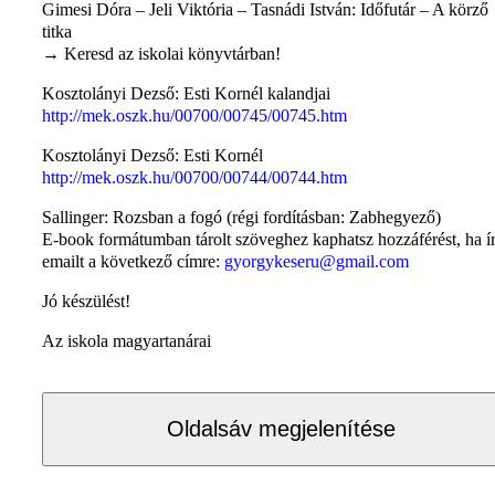
Gimesi Dóra – Jeli Viktória – Tasnádi István: Időfutár – A körző
titka
→ Keresd az iskolai könyvtárban!
Kosztolányi Dezső: Esti Kornél kalandjai
http://mek.oszk.hu/00700/00745/00745.htm
Kosztolányi Dezső: Esti Kornél
http://mek.oszk.hu/00700/00744/00744.htm
Sallinger: Rozsban a fogó (régi fordításban: Zabhegyező)
E-book formátumban tárolt szöveghez kaphatsz hozzáférést, ha í
emailt a következő címre:
gyorgykeseru@gmail.com
Jó készülést!
Az iskola magyartanárai
Oldalsáv megjelenítése