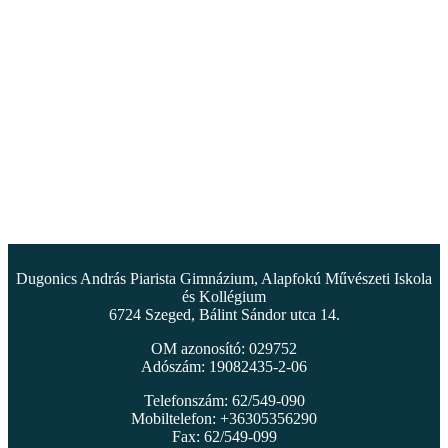
Dugonics András Piarista Gimnázium, Alapfokú Művészeti Iskola
és Kollégium
6724 Szeged, Bálint Sándor utca 14.
OM azonosító: 029752
Adószám: 19082435-2-06
Telefonszám: 62/549-090
Mobiltelefon: +36305356290
Fax: 62/549-099