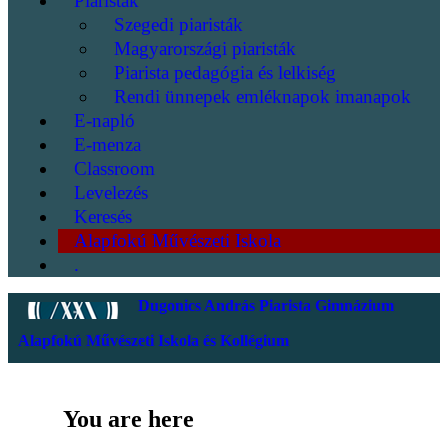
Piaristák
Szegedi piaristák
Magyarországi piaristák
Piarista pedagógia és lelkiség
Rendi ünnepek emléknapok imanapok
E-napló
E-menza
Classroom
Levelezés
Keresés
Alapfokú Művészeti Iskola
.
Dugonics András Piarista Gimnázium
Alapfokú Művészeti Iskola és Kollégium
You are here