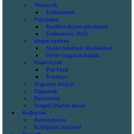
Versenyek
Eredmények
Pályázatok
Korábbi elnyert pályázatok
Értékmentés 2016
Idegen nyelvek
Nyelvi kérdések iskolánkban
Nyelvvizsgás diákjaink
Kiadványok
Piár Futár
Évkönyv
Dugonics András
Díjazottak
Partnereink
Szegedi Piarista Iskola
Kollégium
Bemutatkozás
Kollégiumi házirend