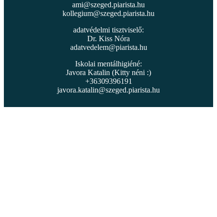
ami@szeged.piarista.hu
kollegium@szeged.piarista.hu
adatvédelmi tisztviselő:
Dr. Kiss Nóra
adatvedelem@piarista.hu
Iskolai mentálhigiéné:
Javora Katalin (Kitty néni :)
+36309396191
javora.katalin@szeged.piarista.hu