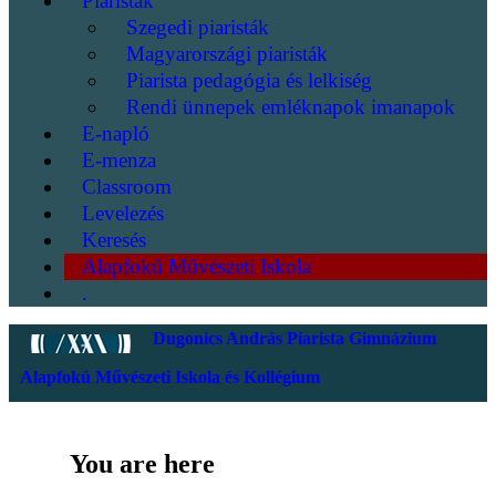
Piaristák
Szegedi piaristák
Magyarországi piaristák
Piarista pedagógia és lelkiség
Rendi ünnepek emléknapok imanapok
E-napló
E-menza
Classroom
Levelezés
Keresés
Alapfokú Művészeti Iskola
.
Dugonics András Piarista Gimnázium
Alapfokú Művészeti Iskola és Kollégium
You are here