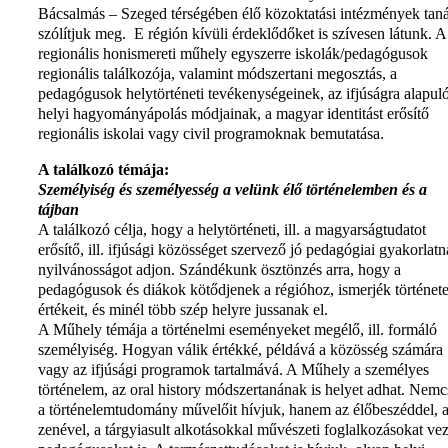
Bácsalmás – Szeged térségében élő közoktatási intézmények taná
szólítjuk meg. E régión kívüli érdeklődőket is szívesen látunk. A
regionális honismereti műhely egyszerre iskolák/pedagógusok
regionális találkozója, valamint módszertani megosztás, a
pedagógusok helytörténeti tevékenységeinek, az ifjúságra alapul
helyi hagyományápolás módjainak, a magyar identitást erősítő
regionális iskolai vagy civil programoknak bemutatása.
A találkozó témája:
Személyiség és személyesség a velünk élő történelemben és a
tájban
A találkozó célja, hogy a helytörténeti, ill. a magyarságtudatot
erősítő, ill. ifjúsági közösséget szervező jó pedagógiai gyakorlat
nyilvánosságot adjon. Szándékunk ösztönzés arra, hogy a
pedagógusok és diákok kötődjenek a régióhoz, ismerjék története
értékeit, és minél több szép helyre jussanak el.
A Műhely témája a történelmi eseményeket megélő, ill. formáló
személyiség. Hogyan válik értékké, példává a közösség számára
vagy az ifjúsági programok tartalmává. A Műhely a személyes
történelem, az oral history módszertanának is helyet adhat. Nem
a történelemtudomány művelőit hívjuk, hanem az élőbeszéddel, 
zenével, a tárgyiasult alkotásokkal művészeti foglalkozásokat ve