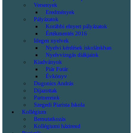
Versenyek
Eredmények
Pályázatok
Korábbi elnyert pályázatok
Értékmentés 2016
Idegen nyelvek
Nyelvi kérdések iskolánkban
Nyelvvizsgás diákjaink
Kiadványok
Piár Futár
Évkönyv
Dugonics András
Díjazottak
Partnereink
Szegedi Piarista Iskola
Kollégium
Bemutatkozás
Kollégiumi házirend