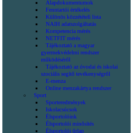
Alapdokumentumok
Fenntartói értékelés
Különös közzétételi lista
NAIH adatszolgáltatás
Kompetencia mérés
NETFIT mérés
Tájékoztató a magyar
gyermekvédelmi rendszer
működéséről
Tájékoztató az óvodai és iskolai
szociális segítő tevékenységről
E-menza
Online menzakártya rendszer
Sport
Sporteredmények
Iskolacsúcsok
Élsportolóink
Élsportolói minősítés
Élsportolói űrlap