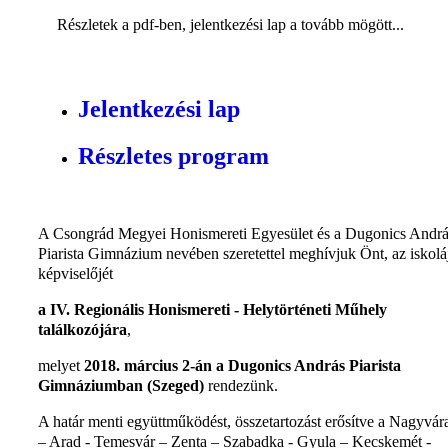
Részletek a pdf-ben, jelentkezési lap a tovább mögött...
Jelentkezési lap
Részletes program
A Csongrád Megyei Honismereti Egyesület és a Dugonics Andr
Piarista Gimnázium nevében szeretettel meghívjuk Önt, az iskolá
képviselőjét
a IV. Regionális Honismereti - Helytörténeti Műhely
találkozójára
,
melyet
2018. március 2-án a Dugonics András Piarista
Gimnáziumban (Szeged)
rendezünk.
A határ menti együttműködést, összetartozást erősítve a Nagyvár
– Arad - Temesvár – Zenta – Szabadka - Gyula – Kecskemét -