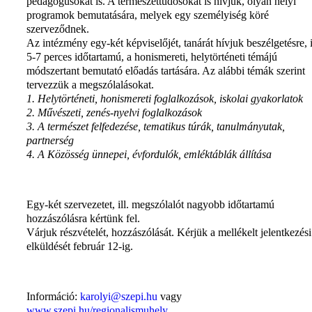
pedagógusokat is. A természettudósokat is hívjuk, olyan helyi
programok bemutatására, melyek egy személyiség köré
szerveződnek.
Az intézmény egy-két képviselőjét, tanárát hívjuk beszélgetésre, i
5-7 perces időtartamú, a honismereti, helytörténeti témájú
módszertant bemutató előadás tartására. Az alábbi témák szerint
tervezzük a megszólalásokat.
1. Helytörténeti, honismereti foglalkozások, iskolai gyakorlatok
2. Művészeti, zenés-nyelvi foglalkozások
3. A természet felfedezése, tematikus túrák, tanulmányutak,
partnerség
4. A Közösség ünnepei, évfordulók, emléktáblák állítása
Egy-két szervezetet, ill. megszólalót nagyobb időtartamú
hozzászólásra kértünk fel.
Várjuk részvételét, hozzászólását. Kérjük a mellékelt jelentkezési
elküldését február 12-ig.
Információ:
karolyi@szepi.hu
vagy
www.szepi.hu/regionalismuhely