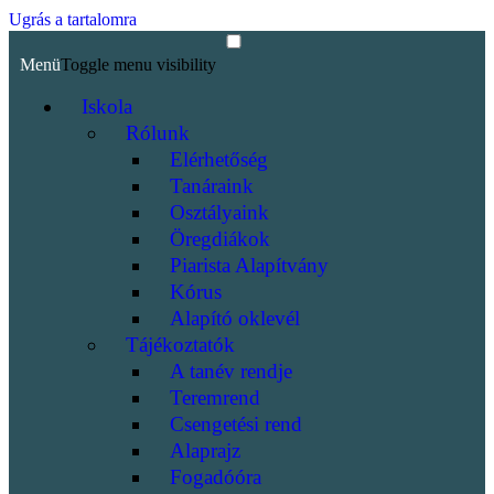
Ugrás a tartalomra
Menü
Toggle menu visibility
Iskola
Rólunk
Elérhetőség
Tanáraink
Osztályaink
Öregdiákok
Piarista Alapítvány
Kórus
Alapító oklevél
Tájékoztatók
A tanév rendje
Teremrend
Csengetési rend
Alaprajz
Fogadóóra