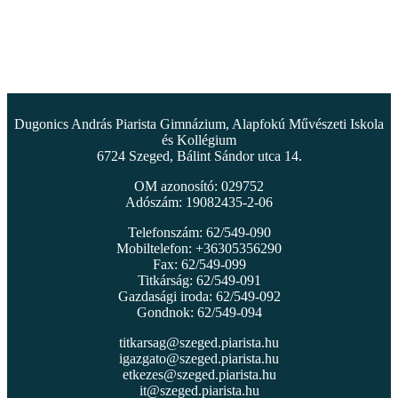
Dugonics András Piarista Gimnázium, Alapfokú Művészeti Iskola
és Kollégium
6724 Szeged, Bálint Sándor utca 14.
OM azonosító: 029752
Adószám: 19082435-2-06
Telefonszám: 62/549-090
Mobiltelefon: +36305356290
Fax: 62/549-099
Titkárság: 62/549-091
Gazdasági iroda: 62/549-092
Gondnok: 62/549-094
titkarsag@szeged.piarista.hu
igazgato@szeged.piarista.hu
etkezes@szeged.piarista.hu
it@szeged.piarista.hu