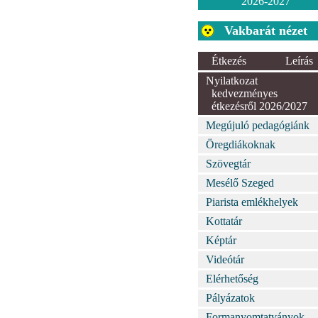
2026-2027
Vakbarát nézet
Étkezés
Leírás
Nyilatkozat
kedvezményes
étkezésről 2026/2027
Megújuló pedagógiánk
Öregdiákoknak
Szövegtár
Mesélő Szeged
Piarista emlékhelyek
Kottatár
Képtár
Videótár
Elérhetőség
Pályázatok
Formanyomtatványok