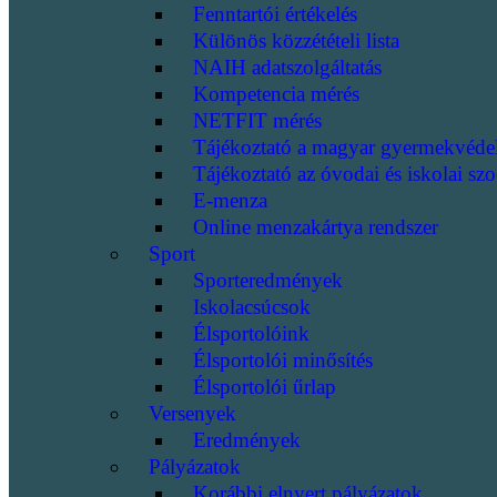
Fenntartói értékelés
Különös közzétételi lista
NAIH adatszolgáltatás
Kompetencia mérés
NETFIT mérés
Tájékoztató a magyar gyermekvéde
Tájékoztató az óvodai és iskolai szo
E-menza
Online menzakártya rendszer
Sport
Sporteredmények
Iskolacsúcsok
Élsportolóink
Élsportolói minősítés
Élsportolói űrlap
Versenyek
Eredmények
Pályázatok
Korábbi elnyert pályázatok