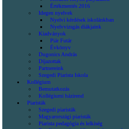
Értékmentés 2016
Idegen nyelvek
Nyelvi kérdések iskolánkban
Nyelvvizsgás diákjaink
Kiadványok
Piár Futár
Évkönyv
Dugonics András
Díjazottak
Partnereink
Szegedi Piarista Iskola
Kollégium
Bemutatkozás
Kollégiumi házirend
Piaristák
Szegedi piaristák
Magyarországi piaristák
Piarista pedagógia és lelkiség