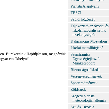
Piarista Alapítvány
TESZI
Szülői közösség
Tájékoztató az óvodai és
iskolai szociális segítő
tevékenységről
Kalazancius Mozgalom
Iskolai mentálhigiéné
déken. Burekeztünk Hajdújáráson, megnéztük
Szemiramisz
magyar emlékhelynél.
Egészségfejlesztő
Munkacsoport
Biztonságos Iskola
Versenyeredmények
Sporteredmények
Zöldsarok
Szegedi piarista
meteorológiai állomás
Szülők Iskolája