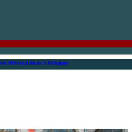
kú Művészeti Iskola és Kollégium