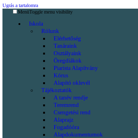
Ugrás a tartalomra
Menü
Toggle menu visibility
Iskola
Rólunk
Elérhetőség
Tanáraink
Osztályaink
Öregdiákok
Piarista Alapítvány
Kórus
Alapító oklevél
Tájékoztatók
A tanév rendje
Teremrend
Csengetési rend
Alaprajz
Fogadóóra
Alapdokumentumok