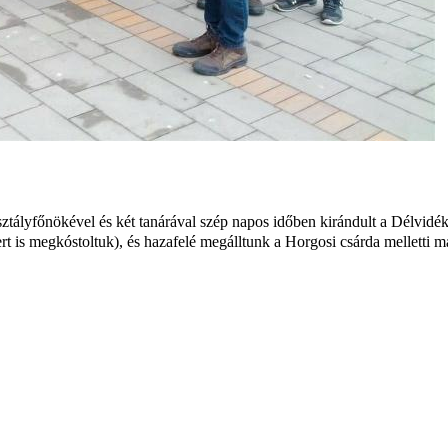
osztályfőnökével és két tanárával szép napos időben kirándult a Délvi
rt is megkóstoltuk), és hazafelé megálltunk a Horgosi csárda melletti 