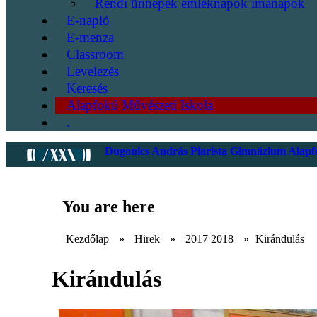
Rendi ünnepek emléknapok imanapok
E-napló
E-menza
Classroom
Levelezés
Keresés
Alapfokú Művészeti Iskola
.
Dugonics András Piarista Gimnázium Alapfo
You are here
Kezdőlap
»
Hirek
»
2017 2018
»
Kirándulás
Kirándulás