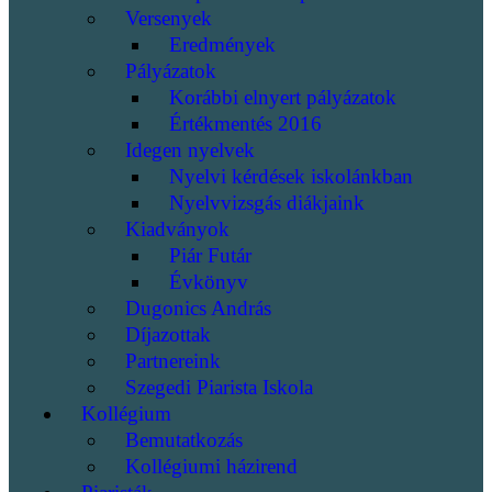
Versenyek
Eredmények
Pályázatok
Korábbi elnyert pályázatok
Értékmentés 2016
Idegen nyelvek
Nyelvi kérdések iskolánkban
Nyelvvizsgás diákjaink
Kiadványok
Piár Futár
Évkönyv
Dugonics András
Díjazottak
Partnereink
Szegedi Piarista Iskola
Kollégium
Bemutatkozás
Kollégiumi házirend