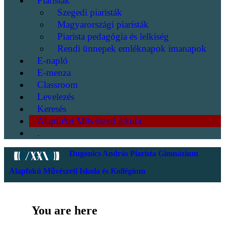
Piaristák
Szegedi piaristák
Magyarországi piaristák
Piarista pedagógia és lelkiség
Rendi ünnepek emléknapok imanapok
E-napló
E-menza
Classroom
Levelezés
Keresés
Alapfokú Művészeti Iskola
.
Dugonics András Piarista Gimnázium
Alapfokú Művészeti Iskola és Kollégium
You are here