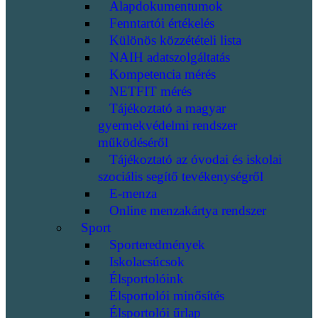
Alapdokumentumok
Fenntartói értékelés
Különös közzétételi lista
NAIH adatszolgáltatás
Kompetencia mérés
NETFIT mérés
Tájékoztató a magyar
gyermekvédelmi rendszer
működéséről
Tájékoztató az óvodai és iskolai
szociális segítő tevékenységről
E-menza
Online menzakártya rendszer
Sport
Sporteredmények
Iskolacsúcsok
Élsportolóink
Élsportolói minősítés
Élsportolói űrlap