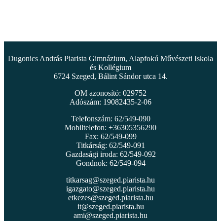
Dugonics András Piarista Gimnázium, Alapfokú Művészeti Iskola
és Kollégium
6724 Szeged, Bálint Sándor utca 14.
OM azonosító: 029752
Adószám: 19082435-2-06
Telefonszám: 62/549-090
Mobiltelefon: +36305356290
Fax: 62/549-099
Titkárság: 62/549-091
Gazdasági iroda: 62/549-092
Gondnok: 62/549-094
titkarsag@szeged.piarista.hu
igazgato@szeged.piarista.hu
etkezes@szeged.piarista.hu
it@szeged.piarista.hu
ami@szeged.piarista.hu