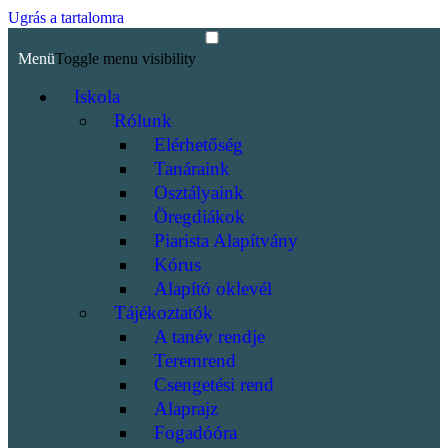
Ugrás a tartalomra
Menü
Toggle menu visibility
Iskola
Rólunk
Elérhetőség
Tanáraink
Osztályaink
Öregdiákok
Piarista Alapítvány
Kórus
Alapító oklevél
Tájékoztatók
A tanév rendje
Teremrend
Csengetési rend
Alaprajz
Fogadóóra