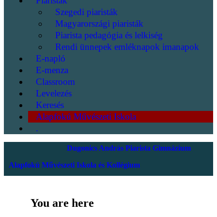
Piaristák
Szegedi piaristák
Magyarországi piaristák
Piarista pedagógia és lelkiség
Rendi ünnepek emléknapok imanapok
E-napló
E-menza
Classroom
Levelezés
Keresés
Alapfokú Művészeti Iskola
.
Dugonics András Piarista Gimnázium
Alapfokú Művészeti Iskola és Kollégium
You are here