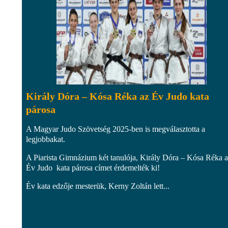
Király Dóra – Kósa Réka az Év Judo kata
párosa
A Magyar Judo Szövetség 2025-ben is megválasztotta a
legjobbakat.
A Piarista Gimnázium két tanulója, Király Dóra – Kósa Réka 
Év Judo kata párosa címet érdemelték ki!
Év kata edzője mesterük, Kerny Zoltán lett...