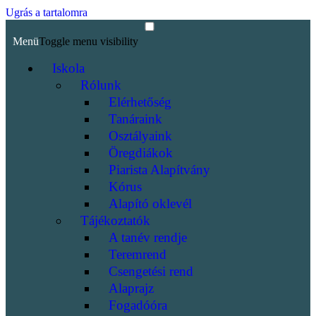
Ugrás a tartalomra
Menü
Toggle menu visibility
Iskola
Rólunk
Elérhetőség
Tanáraink
Osztályaink
Öregdiákok
Piarista Alapítvány
Kórus
Alapító oklevél
Tájékoztatók
A tanév rendje
Teremrend
Csengetési rend
Alaprajz
Fogadóóra