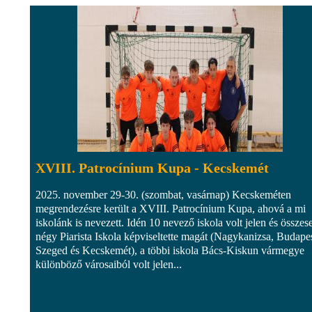
XVIII. Patrocínium Kupa - Kecskemét
2025. november 29-30. (szombat, vasárnap) Kecskeméten
megrendezésre került a XVIII. Patrocínium Kupa, ahová a mi
iskolánk is nevezett. Idén 10 nevező iskola volt jelen és összes
négy Piarista Iskola képviseltette magát (Nagykanizsa, Budapes
Szeged és Kecskemét), a többi iskola Bács-Kiskun vármegye
különböző városaiból volt jelen...