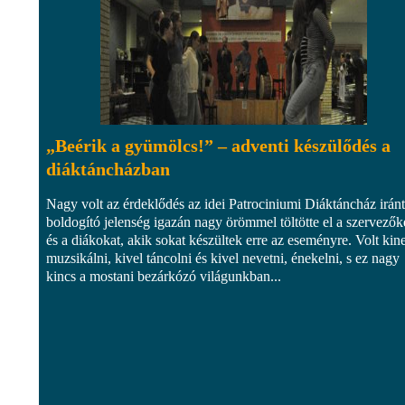
„Beérik a gyümölcs!” – adventi készülődés a
diáktáncházban
Nagy volt az érdeklődés az idei Patrociniumi Diáktáncház iránt
boldogító jelenség igazán nagy örömmel töltötte el a szervezők
és a diákokat, akik sokat készültek erre az eseményre. Volt kin
muzsikálni, kivel táncolni és kivel nevetni, énekelni, s ez nagy
kincs a mostani bezárkózó világunkban...