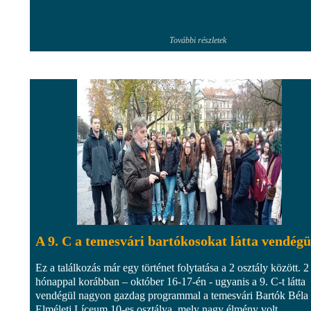
További részletek
A 9. C a temesvári bartókosokat látta vendégü
Ez a találkozás már egy történet folytatása a 2 osztály között. 2
hónappal korábban – október 16-17-én - ugyanis a 9. C-t látta
vendégül nagyon gazdag programmal a temesvári Bartók Béla
Elméleti Líceum 10-es osztálya, mely nagy élmény volt