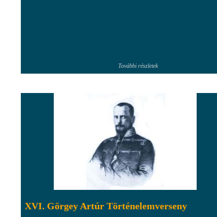
További részletek
XVI. Görgey Artúr Történelemverseny