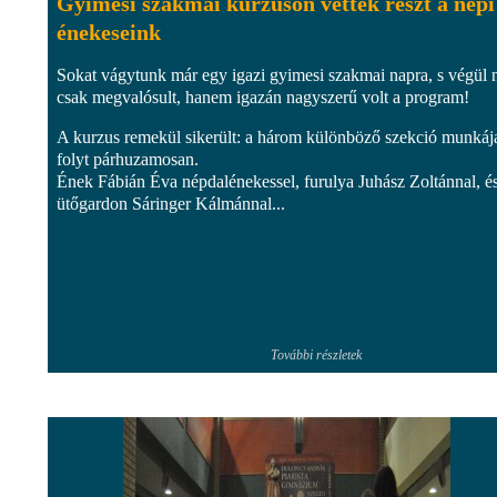
Gyimesi szakmai kurzuson vettek részt a népi
énekeseink
Sokat vágytunk már egy igazi gyimesi szakmai napra, s végül
csak megvalósult, hanem igazán nagyszerű volt a program!
A kurzus remekül sikerült: a három különböző szekció munkáj
folyt párhuzamosan.
Ének Fábián Éva népdalénekessel, furulya Juhász Zoltánnal, é
ütőgardon Sáringer Kálmánnal...
További részletek