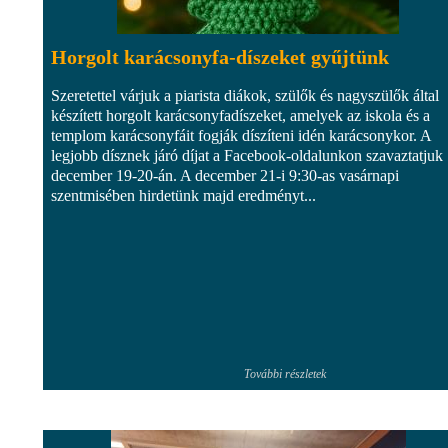
Horgolt karácsonyfa-díszeket gyűjtünk
Szeretettel várjuk a piarista diákok, szülők és nagyszülők által
készített horgolt karácsonyfadíszeket, amelyek az iskola és a
templom karácsonyfáit fogják díszíteni idén karácsonykor. A
legjobb dísznek járó díjat a Facebook-oldalunkon szavaztatjuk
december 19-20-án. A december 21-i 9:30-as vasárnapi
szentmisében hirdetünk majd eredményt...
További részletek