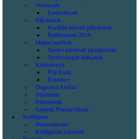
Versenyek
Eredmények
Pályázatok
Korábbi elnyert pályázatok
Értékmentés 2016
Idegen nyelvek
Nyelvi kérdések iskolánkban
Nyelvvizsgás diákjaink
Kiadványok
Piár Futár
Évkönyv
Dugonics András
Díjazottak
Partnereink
Szegedi Piarista Iskola
Kollégium
Bemutatkozás
Kollégiumi házirend