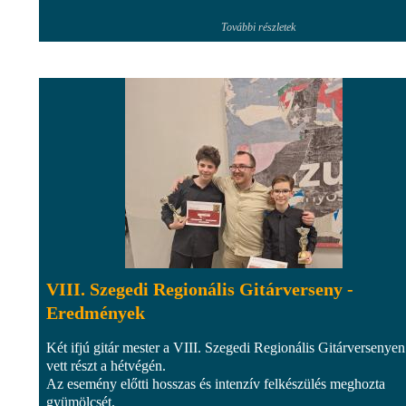
További részletek
VIII. Szegedi Regionális Gitárverseny -
Eredmények
Két ifjú gitár mester a VIII. Szegedi Regionális Gitárversenyen
vett részt a hétvégén.
Az esemény előtti hosszas és intenzív felkészülés meghozta
gyümölcsét.