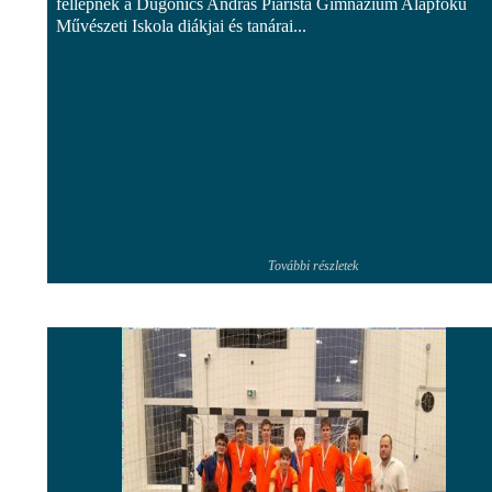
fellépnek a Dugonics András Piarista Gimnázium Alapfokú
Művészeti Iskola diákjai és tanárai...
További részletek