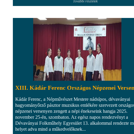
További részletek
XIII. Kádár Ferenc Országos Népzenei Verse
Kádár Ferenc, a Népművészet Mestere nádsípos, dévaványai
hagyományőrző pásztor muzsikus emlékére szervezett országo
népzenei versenyen zengett a népi énekeseink hangja 2025.
november 25-én, szombaton. Az egész napos rendezvényt a
Dévaványai Folkműhely Egyesület 13. alkalommal rendezte m
helyet adva mind a műkedvelőknek...