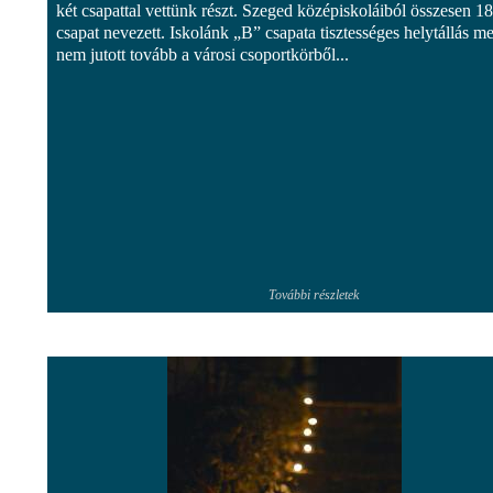
két csapattal vettünk részt. Szeged középiskoláiból összesen 18
csapat nevezett. Iskolánk „B” csapata tisztességes helytállás mel
nem jutott tovább a városi csoportkörből...
További részletek