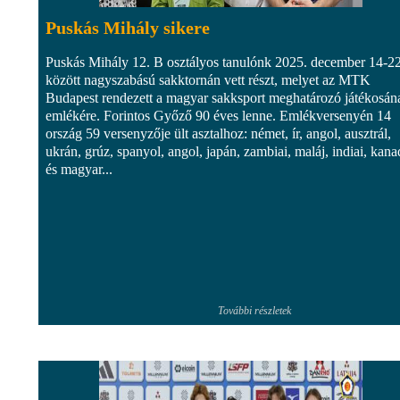
Puskás Mihály sikere
Puskás Mihály 12. B osztályos tanulónk 2025. december 14-22
között nagyszabású sakktornán vett részt, melyet az MTK
Budapest rendezett a magyar sakksport meghatározó játékosán
emlékére. Forintos Győző 90 éves lenne. Emlékversenyén 14
ország 59 versenyzője ült asztalhoz: német, ír, angol, ausztrál,
ukrán, grúz, spanyol, angol, japán, zambiai, maláj, indiai, kana
és magyar...
További részletek