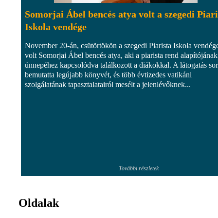
Somorjai Ábel bencés atya volt a szegedi Piari
Iskola vendége
November 20-án, csütörtökön a szegedi Piarista Iskola vendég
volt Somorjai Ábel bencés atya, aki a piarista rend alapítójának
ünnepéhez kapcsolódva találkozott a diákokkal. A látogatás so
bemutatta legújabb könyvét, és több évtizedes vatikáni
szolgálatának tapasztalatairól mesélt a jelenlévőknek...
További részletek
Oldalak