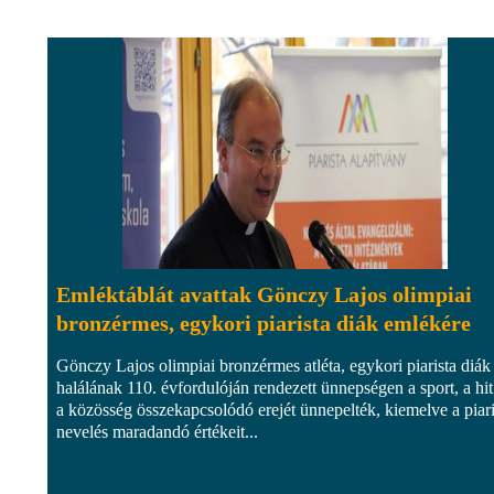
Emléktáblát avattak Gönczy Lajos olimpiai
bronzérmes, egykori piarista diák emlékére
Gönczy Lajos olimpiai bronzérmes atléta, egykori piarista diák
halálának 110. évfordulóján rendezett ünnepségen a sport, a hit
a közösség összekapcsolódó erejét ünnepelték, kiemelve a piari
nevelés maradandó értékeit...