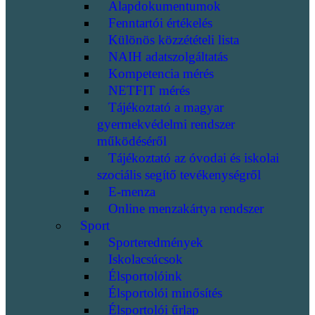
Alapdokumentumok
Fenntartói értékelés
Különös közzétételi lista
NAIH adatszolgáltatás
Kompetencia mérés
NETFIT mérés
Tájékoztató a magyar
gyermekvédelmi rendszer
működéséről
Tájékoztató az óvodai és iskolai
szociális segítő tevékenységről
E-menza
Online menzakártya rendszer
Sport
Sporteredmények
Iskolacsúcsok
Élsportolóink
Élsportolói minősítés
Élsportolói űrlap