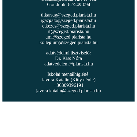
Gondnok: 62/549-094
titkarsag@szeged.piarista.hu
igazgato@szeged.piarista.hu
etkezes@szeged.piarista.hu
it@szeged.piarista.hu
ami@szeged.piarista.hu
kollegium@szeged.piarista.hu
adatvédelmi tisztviselő:
Dr. Kiss Nóra
adatvedelem@piarista.hu
Iskolai mentálhigiéné:
Javora Katalin (Kitty néni :)
+36309396191
javora.katalin@szeged.piarista.hu