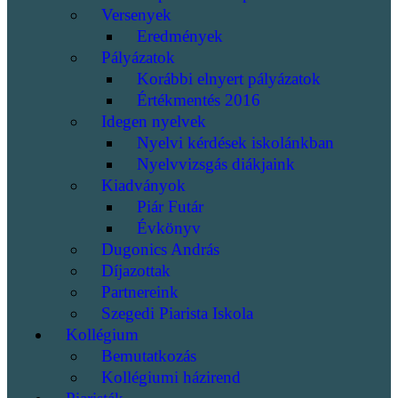
Versenyek
Eredmények
Pályázatok
Korábbi elnyert pályázatok
Értékmentés 2016
Idegen nyelvek
Nyelvi kérdések iskolánkban
Nyelvvizsgás diákjaink
Kiadványok
Piár Futár
Évkönyv
Dugonics András
Díjazottak
Partnereink
Szegedi Piarista Iskola
Kollégium
Bemutatkozás
Kollégiumi házirend