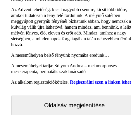
Az Advent lehetőség: kicsit nagyobb csendre, kicsit több időre,
amikor tudatosan a fény felé fordulunk. A mélyülő sötétben
meggyújtott gyertyák fényénél bízhatunk abban, hogy nemcsak a
külvilág válik újra láthatóvá, hanem mindaz, ami bennünk, a lel
mélyén fényes, élő, eleven és erőt adó. Mindaz, amihez a nagy
sietségben, a mindennapok forgatagában talán nehezebben férün
hozzá.
A meseműhelyen belső fényünk nyomába eredünk…
A meseműhelyet tartja: Sólyom Andrea – metamorphoses
meseterapeuta, perinatális szaktanácsadó
Az alkalom regisztrációköteles.
Regisztrálni ezen a linken lehet
Oldalsáv megjelenítése