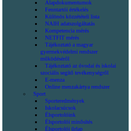
Alapdokumentumok
Fenntartói értékelés
Különös közzétételi lista
NAIH adatszolgáltatás
Kompetencia mérés
NETFIT mérés
Tájékoztató a magyar
gyermekvédelmi rendszer
működéséről
Tájékoztató az óvodai és iskolai
szociális segítő tevékenységről
E-menza
Online menzakártya rendszer
Sport
Sporteredmények
Iskolacsúcsok
Élsportolóink
Élsportolói minősítés
Élsportolói űrlap