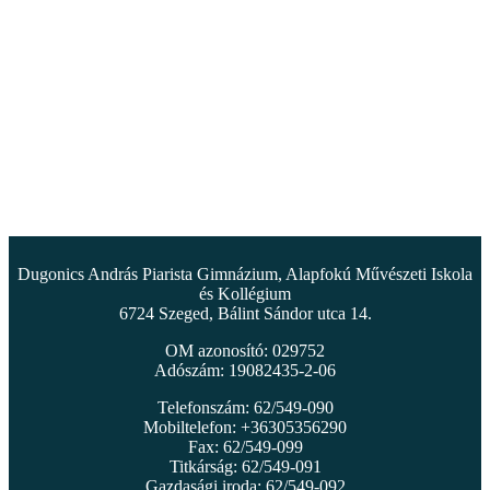
Dugonics András Piarista Gimnázium, Alapfokú Művészeti Iskola
és Kollégium
6724 Szeged, Bálint Sándor utca 14.
OM azonosító: 029752
Adószám: 19082435-2-06
Telefonszám: 62/549-090
Mobiltelefon: +36305356290
Fax: 62/549-099
Titkárság: 62/549-091
Gazdasági iroda: 62/549-092