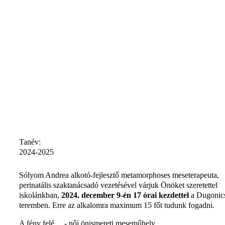
Tanév:
2024-2025
Sólyom Andrea alkotó-fejlesztő metamorphoses meseterapeuta,
perinatális szaktanácsadó vezetésével várjuk Önöket szeretettel
iskolánkban,
2024. december 9-én 17 órai kezdettel
a Dugonic
teremben. Erre az alkalomra maximum 15 főt tudunk fogadni.
A fény felé… - női önismereti meseműhely