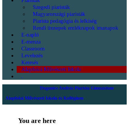
Piaristák
Szegedi piaristák
Magyarországi piaristák
Piarista pedagógia és lelkiség
Rendi ünnepek emléknapok imanapok
E-napló
E-menza
Classroom
Levelezés
Keresés
Alapfokú Művészeti Iskola
.
Dugonics András Piarista Gimnázium
Alapfokú Művészeti Iskola és Kollégium
You are here