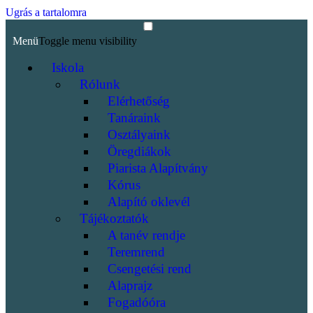
Ugrás a tartalomra
Menü
Toggle menu visibility
Iskola
Rólunk
Elérhetőség
Tanáraink
Osztályaink
Öregdiákok
Piarista Alapítvány
Kórus
Alapító oklevél
Tájékoztatók
A tanév rendje
Teremrend
Csengetési rend
Alaprajz
Fogadóóra