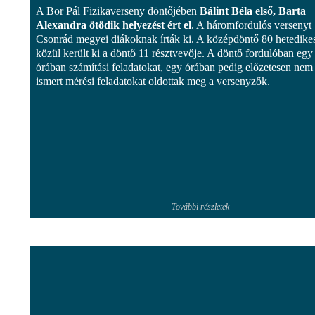
A Bor Pál Fizikaverseny döntőjében
Bálint Béla első, Barta
Alexandra ötödik helyezést ért el
. A háromfordulós versenyt
Csonrád megyei diákoknak írták ki. A középdöntő 80 hetedike
közül került ki a döntő 11 résztvevője. A döntő fordulóban egy
órában számítási feladatokat, egy órában pedig előzetesen nem
ismert mérési feladatokat oldottak meg a versenyzők.
További részletek