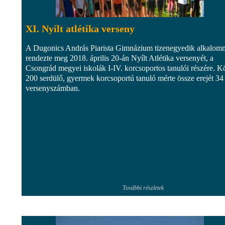
XI. Nyílt atlétika verseny
A Dugonics András Piarista Gimnázium tizenegyedik alkalom
rendezte meg 2018. április 20-án Nyílt Atlétika versenyét, a
Csongrád megyei iskolák I-IV. korcsoportos tanulói részére. K
200 serdülő, gyermek korcsoportú tanuló mérte össze erejét 34
versenyszámban.
További részletek