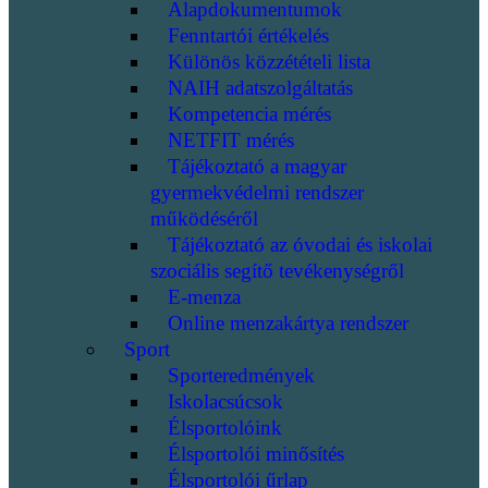
Alapdokumentumok
Fenntartói értékelés
Különös közzétételi lista
NAIH adatszolgáltatás
Kompetencia mérés
NETFIT mérés
Tájékoztató a magyar
gyermekvédelmi rendszer
működéséről
Tájékoztató az óvodai és iskolai
szociális segítő tevékenységről
E-menza
Online menzakártya rendszer
Sport
Sporteredmények
Iskolacsúcsok
Élsportolóink
Élsportolói minősítés
Élsportolói űrlap