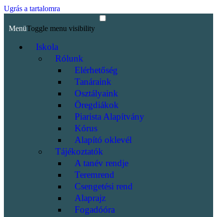
Ugrás a tartalomra
Menü
Toggle menu visibility
Iskola
Rólunk
Elérhetőség
Tanáraink
Osztályaink
Öregdiákok
Piarista Alapítvány
Kórus
Alapító oklevél
Tájékoztatók
A tanév rendje
Teremrend
Csengetési rend
Alaprajz
Fogadóóra