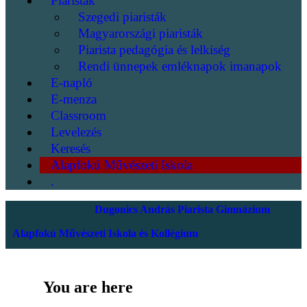
Piaristák
Szegedi piaristák
Magyarországi piaristák
Piarista pedagógia és lelkiség
Rendi ünnepek emléknapok imanapok
E-napló
E-menza
Classroom
Levelezés
Keresés
Alapfokú Művészeti Iskola
.
Dugonics András Piarista Gimnázium
Alapfokú Művészeti Iskola és Kollégium
You are here