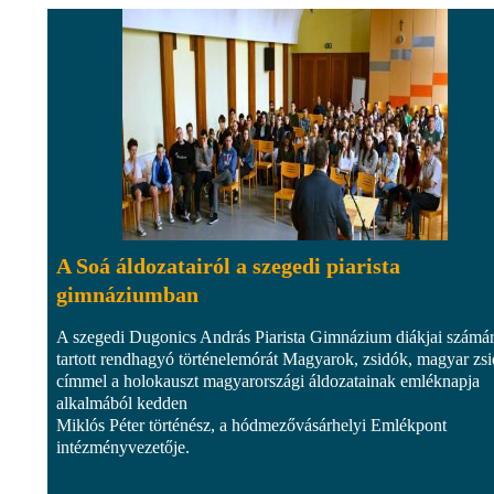
A Soá áldozatairól a szegedi piarista
gimnáziumban
A szegedi Dugonics András Piarista Gimnázium diákjai számá
tartott rendhagyó történelemórát Magyarok, zsidók, magyar zs
címmel a holokauszt magyarországi áldozatainak emléknapja
alkalmából kedden
Miklós Péter történész, a hódmezővásárhelyi Emlékpont
intézményvezetője.