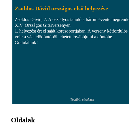
Zsoldos Dávid országos első helyezése
Zsoldos Dávid, 7. A osztályos tanuló a három évente megrende
XIV. Országos Gitárversenyen
1. helyezést ért el saját korcsoportjában. A verseny kétfordulós
volt: a váci elődöntőből lehetett továbbjutni a döntőbe.
Gratulálunk!
További részletek
Oldalak