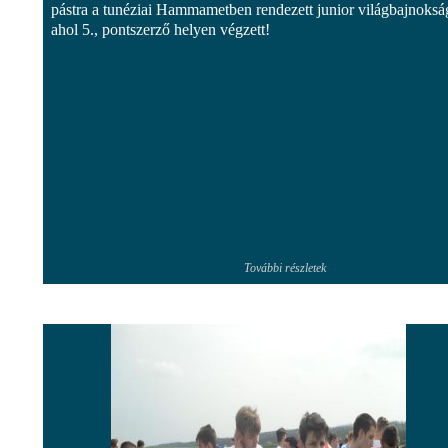
pástra a tunéziai Hammametben rendezett junior világbajnoksá
ahol 5., pontszerző helyen végzett!
További részletek