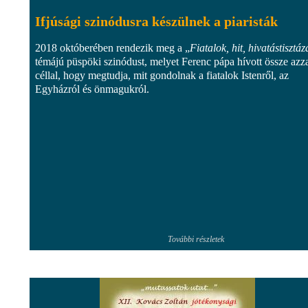
Ifjúsági szinódusra készülnek a piaristák
2018 októberében rendezik meg a „
Fiatalok, hit, hivatástisztáz
témájú püspöki szinódust, melyet Ferenc pápa hívott össze azza
céllal, hogy megtudja, mit gondolnak a fiatalok Istenről, az
Egyházról és önmagukról.
További részletek