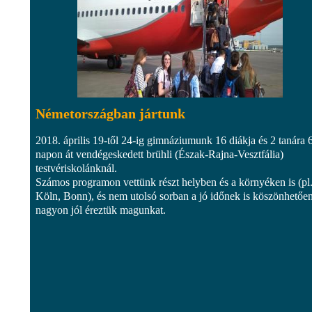
Németországban jártunk
2018. április 19-től 24-ig gimnáziumunk 16 diákja és 2 tanára 
napon át vendégeskedett brühli (Észak-Rajna-Vesztfália)
testvériskolánknál.
Számos programon vettünk részt helyben és a környéken is (pl
Köln, Bonn), és nem utolsó sorban a jó időnek is köszönhetőe
nagyon jól éreztük magunkat.