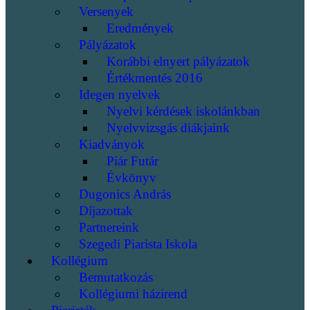
Versenyek
Eredmények
Pályázatok
Korábbi elnyert pályázatok
Értékmentés 2016
Idegen nyelvek
Nyelvi kérdések iskolánkban
Nyelvvizsgás diákjaink
Kiadványok
Piár Futár
Évkönyv
Dugonics András
Díjazottak
Partnereink
Szegedi Piarista Iskola
Kollégium
Bemutatkozás
Kollégiumi házirend