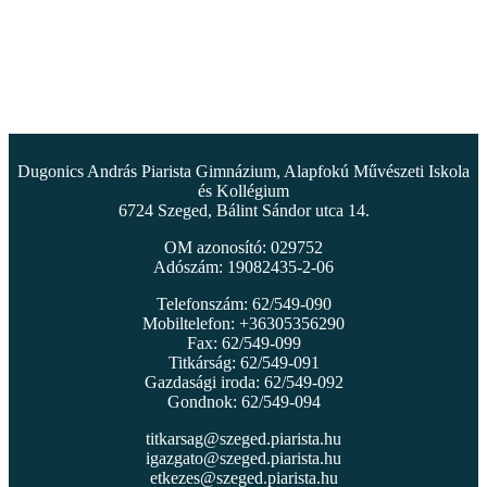
Dugonics András Piarista Gimnázium, Alapfokú Művészeti Iskola
és Kollégium
6724 Szeged, Bálint Sándor utca 14.
OM azonosító: 029752
Adószám: 19082435-2-06
Telefonszám: 62/549-090
Mobiltelefon: +36305356290
Fax: 62/549-099
Titkárság: 62/549-091
Gazdasági iroda: 62/549-092
Gondnok: 62/549-094
titkarsag@szeged.piarista.hu
igazgato@szeged.piarista.hu
etkezes@szeged.piarista.hu