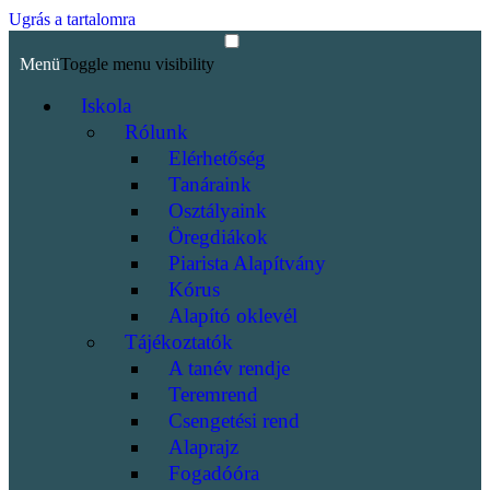
Ugrás a tartalomra
Menü
Toggle menu visibility
Iskola
Rólunk
Elérhetőség
Tanáraink
Osztályaink
Öregdiákok
Piarista Alapítvány
Kórus
Alapító oklevél
Tájékoztatók
A tanév rendje
Teremrend
Csengetési rend
Alaprajz
Fogadóóra