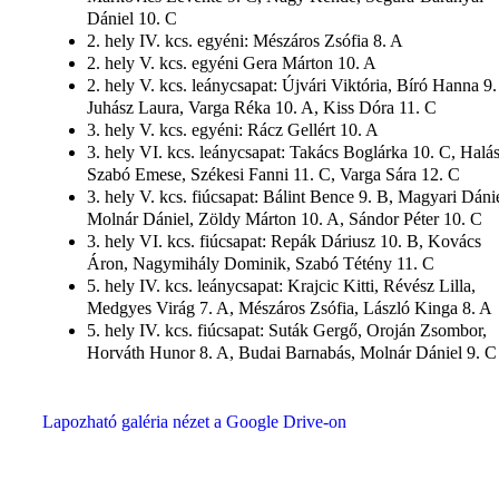
Dániel 10. C
2. hely IV. kcs. egyéni: Mészáros Zsófia 8. A
2. hely V. kcs. egyéni Gera Márton 10. A
2. hely V. kcs. leánycsapat: Újvári Viktória, Bíró Hanna 9.
Juhász Laura, Varga Réka 10. A, Kiss Dóra 11. C
3. hely V. kcs. egyéni: Rácz Gellért 10. A
3. hely VI. kcs. leánycsapat: Takács Boglárka 10. C, Halá
Szabó Emese, Székesi Fanni 11. C, Varga Sára 12. C
3. hely V. kcs. fiúcsapat: Bálint Bence 9. B, Magyari Dánie
Molnár Dániel, Zöldy Márton 10. A, Sándor Péter 10. C
3. hely VI. kcs. fiúcsapat: Repák Dáriusz 10. B, Kovács
Áron, Nagymihály Dominik, Szabó Tétény 11. C
5. hely IV. kcs. leánycsapat: Krajcic Kitti, Révész Lilla,
Medgyes Virág 7. A, Mészáros Zsófia, László Kinga 8. A
5. hely IV. kcs. fiúcsapat: Suták Gergő, Oroján Zsombor,
Horváth Hunor 8. A, Budai Barnabás, Molnár Dániel 9. C
Lapozható galéria nézet a Google Drive-on