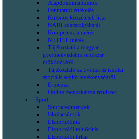
Alapdokumentumok
Fenntartói értékelés
Különös közzétételi lista
NAIH adatszolgáltatás
Kompetencia mérés
NETFIT mérés
Tájékoztató a magyar
gyermekvédelmi rendszer
működéséről
Tájékoztató az óvodai és iskolai
szociális segítő tevékenységről
E-menza
Online menzakártya rendszer
Sport
Sporteredmények
Iskolacsúcsok
Élsportolóink
Élsportolói minősítés
Élsportolói űrlap