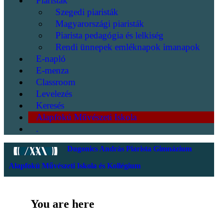
Piaristák
Szegedi piaristák
Magyarországi piaristák
Piarista pedagógia és lelkiség
Rendi ünnepek emléknapok imanapok
E-napló
E-menza
Classroom
Levelezés
Keresés
Alapfokú Művészeti Iskola
.
Dugonics András Piarista Gimnázium
Alapfokú Művészeti Iskola és Kollégium
You are here