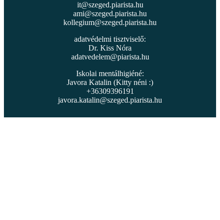
it@szeged.piarista.hu
ami@szeged.piarista.hu
kollegium@szeged.piarista.hu
adatvédelmi tisztviselő:
Dr. Kiss Nóra
adatvedelem@piarista.hu
Iskolai mentálhigiéné:
Javora Katalin (Kitty néni :)
+36309396191
javora.katalin@szeged.piarista.hu