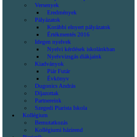
Versenyek
Eredmények
Pályázatok
Korábbi elnyert pályázatok
Értékmentés 2016
Idegen nyelvek
Nyelvi kérdések iskolánkban
Nyelvvizsgás diákjaink
Kiadványok
Piár Futár
Évkönyv
Dugonics András
Díjazottak
Partnereink
Szegedi Piarista Iskola
Kollégium
Bemutatkozás
Kollégiumi házirend