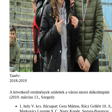
Tanév:
2018-2019
A következő eredmények születtek a városi mezei diákolimpián
(2019. március 13., Szeged):
1. hely V. kcs. fiúcsapat: Gera Márton, Rácz Gellért 10. A,
Markovics Levente 9. C, Nagy Kende, Segura-Baranyai