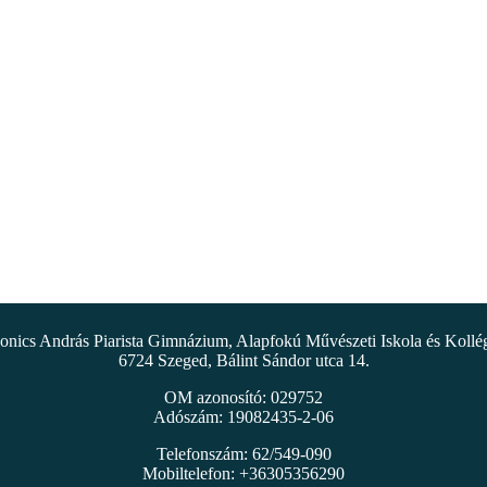
nics András Piarista Gimnázium, Alapfokú Művészeti Iskola és Koll
6724 Szeged, Bálint Sándor utca 14.
OM azonosító: 029752
Adószám: 19082435-2-06
Telefonszám: 62/549-090
Mobiltelefon: +36305356290