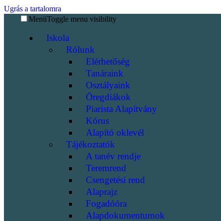
Ugrás a tartalomra
Menü
Toggle menu visibility
Iskola
Rólunk
Elérhetőség
Tanáraink
Osztályaink
Öregdiákok
Piarista Alapítvány
Kórus
Alapító oklevél
Tájékoztatók
A tanév rendje
Teremrend
Csengetési rend
Alaprajz
Fogadóóra
Alapdokumentumok