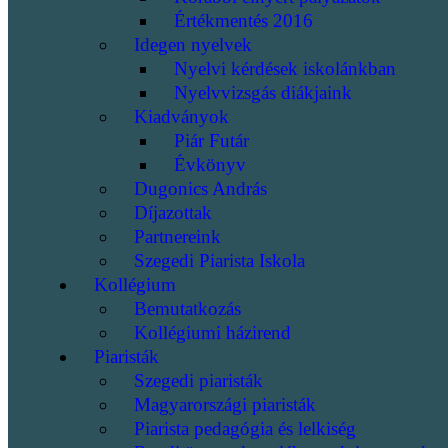
Értékmentés 2016
Idegen nyelvek
Nyelvi kérdések iskolánkban
Nyelvvizsgás diákjaink
Kiadványok
Piár Futár
Évkönyv
Dugonics András
Díjazottak
Partnereink
Szegedi Piarista Iskola
Kollégium
Bemutatkozás
Kollégiumi házirend
Piaristák
Szegedi piaristák
Magyarországi piaristák
Piarista pedagógia és lelkiség