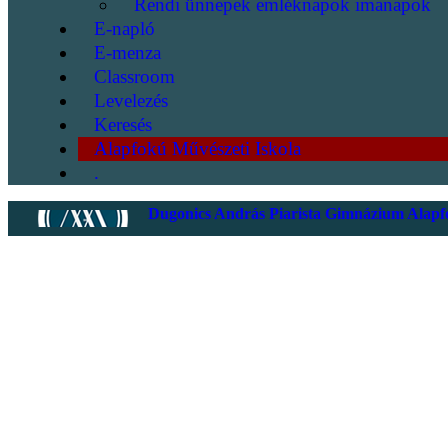
Rendi ünnepek emléknapok imanapok
E-napló
E-menza
Classroom
Levelezés
Keresés
Alapfokú Művészeti Iskola
.
Dugonics András Piarista Gimnázium Alapfo