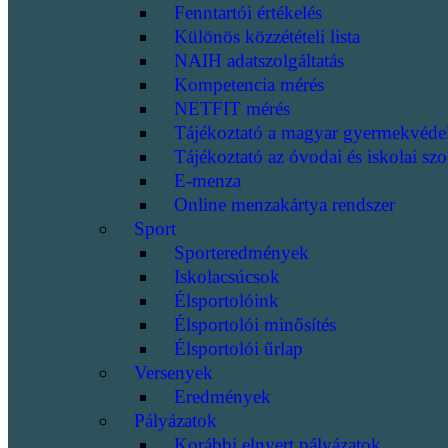
Fenntartói értékelés
Különös közzétételi lista
NAIH adatszolgáltatás
Kompetencia mérés
NETFIT mérés
Tájékoztató a magyar gyermekvéde
Tájékoztató az óvodai és iskolai szo
E-menza
Online menzakártya rendszer
Sport
Sporteredmények
Iskolacsúcsok
Élsportolóink
Élsportolói minősítés
Élsportolói űrlap
Versenyek
Eredmények
Pályázatok
Korábbi elnyert pályázatok