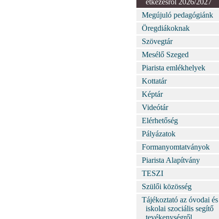
étkezésről 2026/2027
Megújuló pedagógiánk
Öregdiákoknak
Szövegtár
Mesélő Szeged
Piarista emlékhelyek
Kottatár
Képtár
Videótár
Elérhetőség
Pályázatok
Formanyomtatványok
Piarista Alapítvány
TESZI
Szülői közösség
Tájékoztató az óvodai és
iskolai szociális segítő
tevékenységről