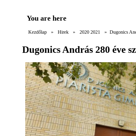
You are here
Kezdőlap
»
Hirek
»
2020 2021
»
Dugonics Andr
Dugonics András 280 éve sz