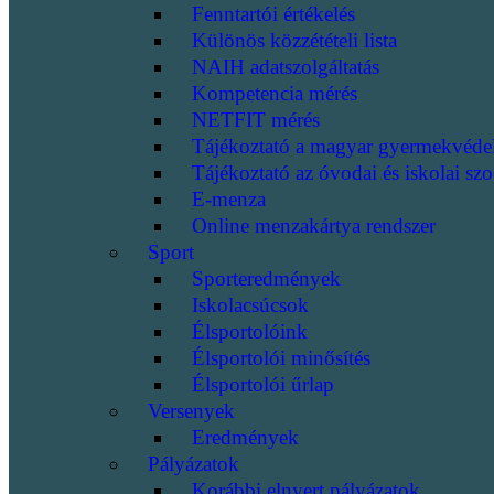
Fenntartói értékelés
Különös közzétételi lista
NAIH adatszolgáltatás
Kompetencia mérés
NETFIT mérés
Tájékoztató a magyar gyermekvéde
Tájékoztató az óvodai és iskolai szo
E-menza
Online menzakártya rendszer
Sport
Sporteredmények
Iskolacsúcsok
Élsportolóink
Élsportolói minősítés
Élsportolói űrlap
Versenyek
Eredmények
Pályázatok
Korábbi elnyert pályázatok