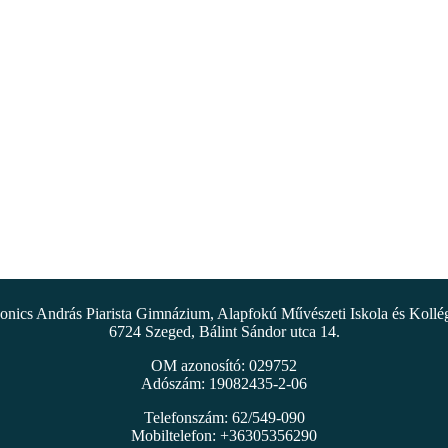
nics András Piarista Gimnázium, Alapfokú Művészeti Iskola és Koll
6724 Szeged, Bálint Sándor utca 14.
OM azonosító: 029752
Adószám: 19082435-2-06
Telefonszám: 62/549-090
Mobiltelefon: +36305356290