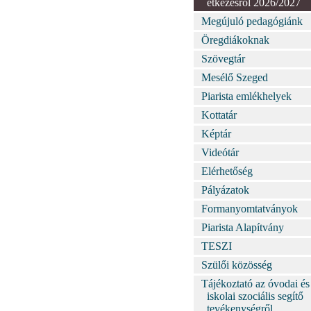
étkezésről 2026/2027
Megújuló pedagógiánk
Öregdiákoknak
Szövegtár
Mesélő Szeged
Piarista emlékhelyek
Kottatár
Képtár
Videótár
Elérhetőség
Pályázatok
Formanyomtatványok
Piarista Alapítvány
TESZI
Szülői közösség
Tájékoztató az óvodai és
iskolai szociális segítő
tevékenységről