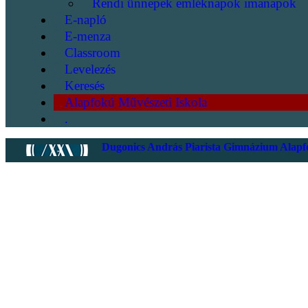
Rendi ünnepek emléknapok imanapok
E-napló
E-menza
Classroom
Levelezés
Keresés
Alapfokú Művészeti Iskola
.
Dugonics András Piarista Gimnázium Alapfo