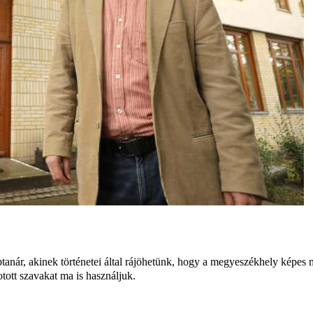
anár, akinek történetei által rájöhetünk, hogy a megyeszékhely képes me
otott szavakat ma is használjuk.