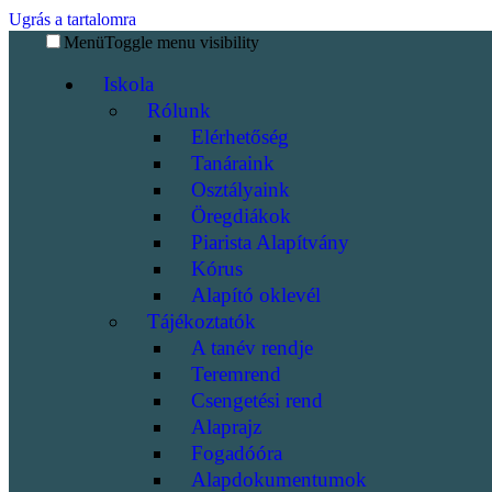
Ugrás a tartalomra
Menü
Toggle menu visibility
Iskola
Rólunk
Elérhetőség
Tanáraink
Osztályaink
Öregdiákok
Piarista Alapítvány
Kórus
Alapító oklevél
Tájékoztatók
A tanév rendje
Teremrend
Csengetési rend
Alaprajz
Fogadóóra
Alapdokumentumok