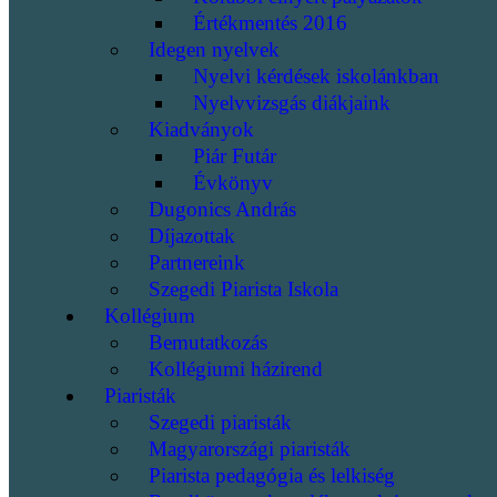
Értékmentés 2016
Idegen nyelvek
Nyelvi kérdések iskolánkban
Nyelvvizsgás diákjaink
Kiadványok
Piár Futár
Évkönyv
Dugonics András
Díjazottak
Partnereink
Szegedi Piarista Iskola
Kollégium
Bemutatkozás
Kollégiumi házirend
Piaristák
Szegedi piaristák
Magyarországi piaristák
Piarista pedagógia és lelkiség