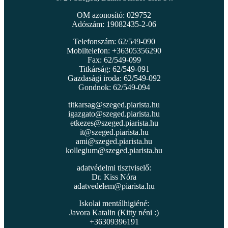
OM azonosító: 029752
Adószám: 19082435-2-06
Telefonszám: 62/549-090
Mobiltelefon: +36305356290
Fax: 62/549-099
Titkárság: 62/549-091
Gazdasági iroda: 62/549-092
Gondnok: 62/549-094
titkarsag@szeged.piarista.hu
igazgato@szeged.piarista.hu
etkezes@szeged.piarista.hu
it@szeged.piarista.hu
ami@szeged.piarista.hu
kollegium@szeged.piarista.hu
adatvédelmi tisztviselő:
Dr. Kiss Nóra
adatvedelem@piarista.hu
Iskolai mentálhigiéné:
Javora Katalin (Kitty néni :)
+36309396191