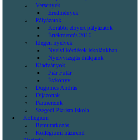
Versenyek
Eredmények
Pályázatok
Korábbi elnyert pályázatok
Értékmentés 2016
Idegen nyelvek
Nyelvi kérdések iskolánkban
Nyelvvizsgás diákjaink
Kiadványok
Piár Futár
Évkönyv
Dugonics András
Díjazottak
Partnereink
Szegedi Piarista Iskola
Kollégium
Bemutatkozás
Kollégiumi házirend