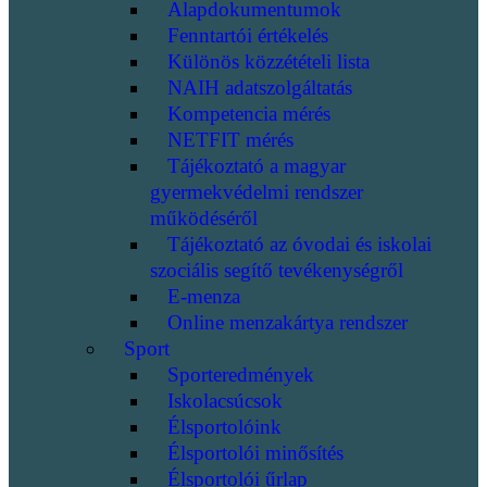
Alapdokumentumok
Fenntartói értékelés
Különös közzétételi lista
NAIH adatszolgáltatás
Kompetencia mérés
NETFIT mérés
Tájékoztató a magyar
gyermekvédelmi rendszer
működéséről
Tájékoztató az óvodai és iskolai
szociális segítő tevékenységről
E-menza
Online menzakártya rendszer
Sport
Sporteredmények
Iskolacsúcsok
Élsportolóink
Élsportolói minősítés
Élsportolói űrlap