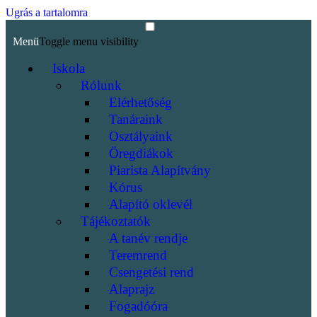
Ugrás a tartalomra
Menü
Toggle menu visibility
Iskola
Rólunk
Elérhetőség
Tanáraink
Osztályaink
Öregdiákok
Piarista Alapítvány
Kórus
Alapító oklevél
Tájékoztatók
A tanév rendje
Teremrend
Csengetési rend
Alaprajz
Fogadóóra