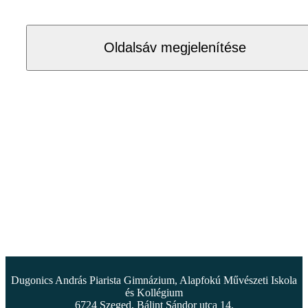
Oldalsáv megjelenítése
Dugonics András Piarista Gimnázium, Alapfokú Művészeti Iskola
és Kollégium
6724 Szeged, Bálint Sándor utca 14.