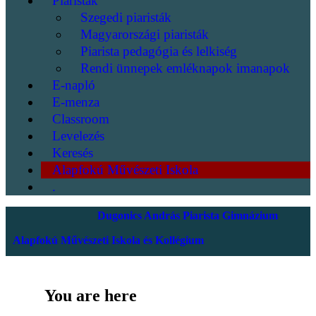
Piaristák
Szegedi piaristák
Magyarországi piaristák
Piarista pedagógia és lelkiség
Rendi ünnepek emléknapok imanapok
E-napló
E-menza
Classroom
Levelezés
Keresés
Alapfokú Művészeti Iskola
.
Dugonics András Piarista Gimnázium
Alapfokú Művészeti Iskola és Kollégium
You are here