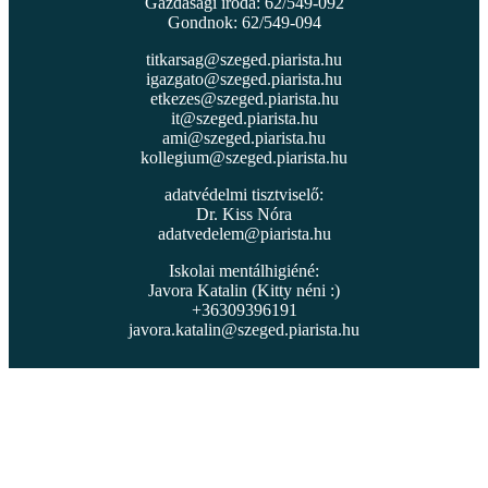
Gazdasági iroda: 62/549-092
Gondnok: 62/549-094
titkarsag@szeged.piarista.hu
igazgato@szeged.piarista.hu
etkezes@szeged.piarista.hu
it@szeged.piarista.hu
ami@szeged.piarista.hu
kollegium@szeged.piarista.hu
adatvédelmi tisztviselő:
Dr. Kiss Nóra
adatvedelem@piarista.hu
Iskolai mentálhigiéné:
Javora Katalin (Kitty néni :)
+36309396191
javora.katalin@szeged.piarista.hu