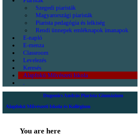
Piaristák
Szegedi piaristák
Magyarországi piaristák
Piarista pedagógia és lelkiség
Rendi ünnepek emléknapok imanapok
E-napló
E-menza
Classroom
Levelezés
Keresés
Alapfokú Művészeti Iskola
.
Dugonics András Piarista Gimnázium
Alapfokú Művészeti Iskola és Kollégium
You are here