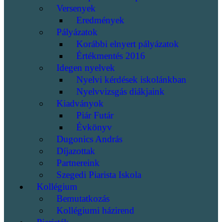
Versenyek
Eredmények
Pályázatok
Korábbi elnyert pályázatok
Értékmentés 2016
Idegen nyelvek
Nyelvi kérdések iskolánkban
Nyelvvizsgás diákjaink
Kiadványok
Piár Futár
Évkönyv
Dugonics András
Díjazottak
Partnereink
Szegedi Piarista Iskola
Kollégium
Bemutatkozás
Kollégiumi házirend