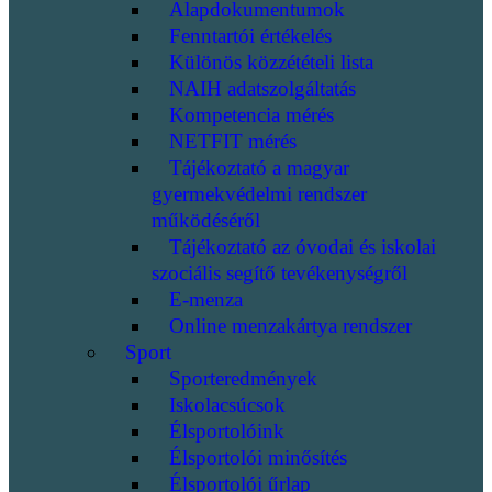
Alapdokumentumok
Fenntartói értékelés
Különös közzétételi lista
NAIH adatszolgáltatás
Kompetencia mérés
NETFIT mérés
Tájékoztató a magyar
gyermekvédelmi rendszer
működéséről
Tájékoztató az óvodai és iskolai
szociális segítő tevékenységről
E-menza
Online menzakártya rendszer
Sport
Sporteredmények
Iskolacsúcsok
Élsportolóink
Élsportolói minősítés
Élsportolói űrlap