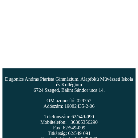
Dugonics András Piarista Gimnázium, Alapfokú Művészeti Iskola
és Kollégium
6724 Szeged, Bálint Sándor utca 14.
OM azonosító: 029752
Adószám: 19082435-2-06
Telefonszám: 62/549-090
Mobiltelefon: +36305356290
Fax: 62/549-099
Titkárság: 62/549-091