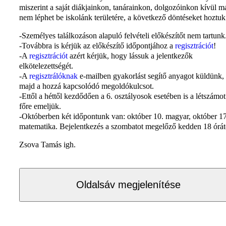
miszerint a saját diákjainkon, tanárainkon, dolgozóinkon kívül m
nem léphet be iskolánk területére, a következő döntéseket hoztuk
-Személyes találkozáson alapuló felvételi előkészítőt nem tartunk
-Továbbra is kérjük az előkészítő időpontjához a
regisztrációt
!
-A
regisztrációt
azért kérjük, hogy lássuk a jelentkezők
elkötelezettségét.
-A
regisztrálóknak
e-mailben gyakorlást segítő anyagot küldünk,
majd a hozzá kapcsolódó megoldókulcsot.
-Ettől a héttől kezdődően a 6. osztályosok esetében is a létszámo
főre emeljük.
-Októberben két időpontunk van: október 10. magyar, október 17
matematika. Bejelentkezés a szombatot megelőző kedden 18 órát
Zsova Tamás igh.
Oldalsáv megjelenítése