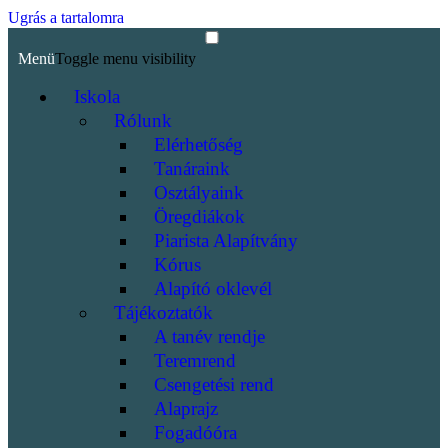
Ugrás a tartalomra
Menü
Toggle menu visibility
Iskola
Rólunk
Elérhetőség
Tanáraink
Osztályaink
Öregdiákok
Piarista Alapítvány
Kórus
Alapító oklevél
Tájékoztatók
A tanév rendje
Teremrend
Csengetési rend
Alaprajz
Fogadóóra