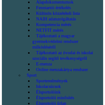
Alapdokumentumok
Fenntartói értékelés
Különös közzétételi lista
NAIH adatszolgáltatás
Kompetencia mérés
NETFIT mérés
Tájékoztató a magyar
gyermekvédelmi rendszer
működéséről
Tájékoztató az óvodai és iskolai
szociális segítő tevékenységről
E-menza
Online menzakártya rendszer
Sport
Sporteredmények
Iskolacsúcsok
Élsportolóink
Élsportolói minősítés
Élsportolói űrlap