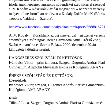
iskolájának népzenei tanszakos növendékei szép sikerrel szerepel
a IV. Kodály – Kősziklánk az ősi magyar dal – népzenei verseny
melyet online formában rendezett a Kodály Zoltán MmK (Bácsk
Topolya, Vajdaság – Szerbia).
https://www.facebook.com/kodalyzoltan.mmk/posts/368881677
A IV. Kodály – Kősziklánk az ősi magyar dal – népzenei versen
eredményei a zsűritagok, Berec Csizmadia Anna, Hézső Zsolt,
Szabó Annamária és Szerda Balázs, 2020. december 20-án
kihirdetetett döntése szerint:
HANGSZERES SZÓLISTÁK ÉS KETTŐSÖK:
Ivánovics Viktor – prím tambura, Szeged, Dugonics András Piari
Gimnázium, Alapfokú Művészeti Iskola és Kollégium, ARANY
ÉNEKES SZÓLISTÁK ÉS KETTŐSÖK:
középiskola:
Ivánovics Viktor, Szeged, Dugonics András Piarista Gimnázium 
Kollégium - AMI, ARANY
felsős:
Tillinkó Luca, Szeged, Dugonics András Piarista Gimnázium és