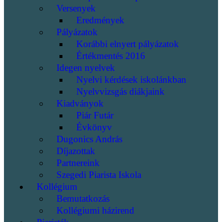
Versenyek
Eredmények
Pályázatok
Korábbi elnyert pályázatok
Értékmentés 2016
Idegen nyelvek
Nyelvi kérdések iskolánkban
Nyelvvizsgás diákjaink
Kiadványok
Piár Futár
Évkönyv
Dugonics András
Díjazottak
Partnereink
Szegedi Piarista Iskola
Kollégium
Bemutatkozás
Kollégiumi házirend