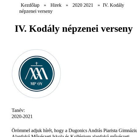
Kezdőlap
»
Hirek
»
2020 2021
»
IV. Kodály
népzenei verseny
IV. Kodály népzenei verseny
Tanév:
2020-2021
Örömmel adjuk hírét, hogy a Dugonics András Piarista Gimnázi
Alapfokú Művészeti Iskola és Kollégium alapfokú művészeti