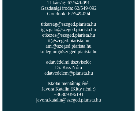
Titkárság: 62/549-091
Gazdasági iroda: 62/549-092
Gondnok: 62/549-094
titkarsag@szeged.piarista.hu
igazgato@szeged.piarista.hu
etkezes@szeged.piarista.hu
it@szeged.piarista.hu
ami@szeged.piarista.hu
kollegium@szeged.piarista.hu
adatvédelmi tisztviselő:
Dr. Kiss Nóra
adatvedelem@piarista.hu
Iskolai mentálhigiéné:
Javora Katalin (Kitty néni :)
+36309396191
javora.katalin@szeged.piarista.hu