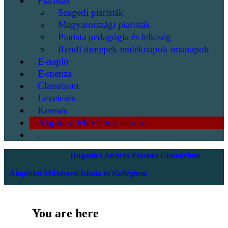
Piaristák
Szegedi piaristák
Magyarországi piaristák
Piarista pedagógia és lelkiség
Rendi ünnepek emléknapok imanapok
E-napló
E-menza
Classroom
Levelezés
Keresés
Alapfokú Művészeti Iskola
.
Dugonics András Piarista Gimnázium
Alapfokú Művészeti Iskola és Kollégium
You are here