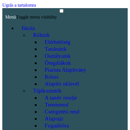
Ugrás a tartalomra
Menü
Toggle menu visibility
Iskola
Rólunk
Elérhetőség
Tanáraink
Osztályaink
Öregdiákok
Piarista Alapítvány
Kórus
Alapító oklevél
Tájékoztatók
A tanév rendje
Teremrend
Csengetési rend
Alaprajz
Fogadóóra