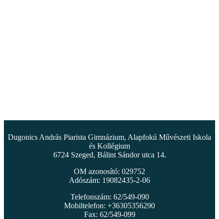
Dugonics András Piarista Gimnázium, Alapfokú Művészeti Iskola
és Kollégium
6724 Szeged, Bálint Sándor utca 14.
OM azonosító: 029752
Adószám: 19082435-2-06
Telefonszám: 62/549-090
Mobiltelefon: +36305356290
Fax: 62/549-099