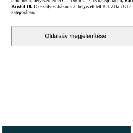
tanulónk 3. helyezért ért el C-1 18km U17-18 kategóriában,
Bar
Kristóf 10. C
osztályos diákunk 3. helyezett lett K-1 21km U17
kategórában.
Oldalsáv megjelenítése