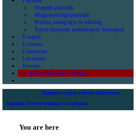
Piaristák
Szegedi piaristák
Magyarországi piaristák
Piarista pedagógia és lelkiség
Rendi ünnepek emléknapok imanapok
E-napló
E-menza
Classroom
Levelezés
Keresés
Alapfokú Művészeti Iskola
.
Dugonics András Piarista Gimnázium
Alapfokú Művészeti Iskola és Kollégium
You are here