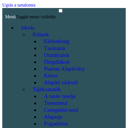
Ugrás a tartalomra
Menü
Toggle menu visibility
Iskola
Rólunk
Elérhetőség
Tanáraink
Osztályaink
Öregdiákok
Piarista Alapítvány
Kórus
Alapító oklevél
Tájékoztatók
A tanév rendje
Teremrend
Csengetési rend
Alaprajz
Fogadóóra