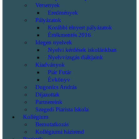
Versenyek
Eredmények
Pályázatok
Korábbi elnyert pályázatok
Értékmentés 2016
Idegen nyelvek
Nyelvi kérdések iskolánkban
Nyelvvizsgás diákjaink
Kiadványok
Piár Futár
Évkönyv
Dugonics András
Díjazottak
Partnereink
Szegedi Piarista Iskola
Kollégium
Bemutatkozás
Kollégiumi házirend