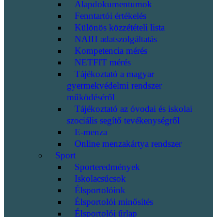
Alapdokumentumok
Fenntartói értékelés
Különös közzétételi lista
NAIH adatszolgáltatás
Kompetencia mérés
NETFIT mérés
Tájékoztató a magyar
gyermekvédelmi rendszer
működéséről
Tájékoztató az óvodai és iskolai
szociális segítő tevékenységről
E-menza
Online menzakártya rendszer
Sport
Sporteredmények
Iskolacsúcsok
Élsportolóink
Élsportolói minősítés
Élsportolói űrlap