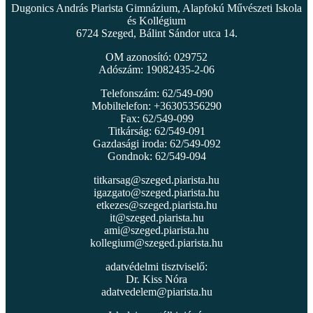
Dugonics András Piarista Gimnázium, Alapfokú Művészeti Iskola
és Kollégium
6724 Szeged, Bálint Sándor utca 14.
OM azonosító: 029752
Adószám: 19082435-2-06
Telefonszám: 62/549-090
Mobiltelefon: +36305356290
Fax: 62/549-099
Titkárság: 62/549-091
Gazdasági iroda: 62/549-092
Gondnok: 62/549-094
titkarsag@szeged.piarista.hu
igazgato@szeged.piarista.hu
etkezes@szeged.piarista.hu
it@szeged.piarista.hu
ami@szeged.piarista.hu
kollegium@szeged.piarista.hu
adatvédelmi tisztviselő:
Dr. Kiss Nóra
adatvedelem@piarista.hu