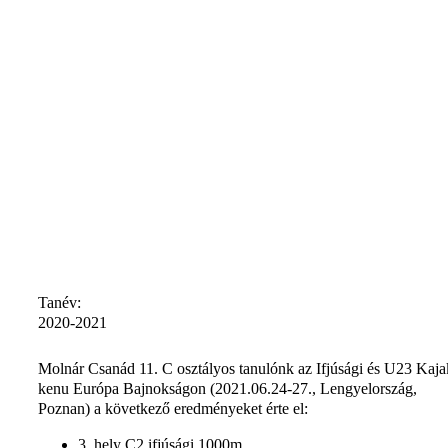
Tanév:
2020-2021
Molnár Csanád 11. C osztályos tanulónk az Ifjúsági és U23 Kaja
kenu Európa Bajnokságon (2021.06.24-27., Lengyelország,
Poznan) a következő eredményeket érte el:
3. hely C2 ifjúsági 1000m