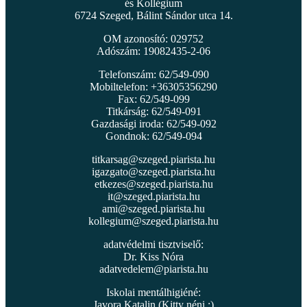
és Kollégium
6724 Szeged, Bálint Sándor utca 14.
OM azonosító: 029752
Adószám: 19082435-2-06
Telefonszám: 62/549-090
Mobiltelefon: +36305356290
Fax: 62/549-099
Titkárság: 62/549-091
Gazdasági iroda: 62/549-092
Gondnok: 62/549-094
titkarsag@szeged.piarista.hu
igazgato@szeged.piarista.hu
etkezes@szeged.piarista.hu
it@szeged.piarista.hu
ami@szeged.piarista.hu
kollegium@szeged.piarista.hu
adatvédelmi tisztviselő:
Dr. Kiss Nóra
adatvedelem@piarista.hu
Iskolai mentálhigiéné:
Javora Katalin (Kitty néni :)