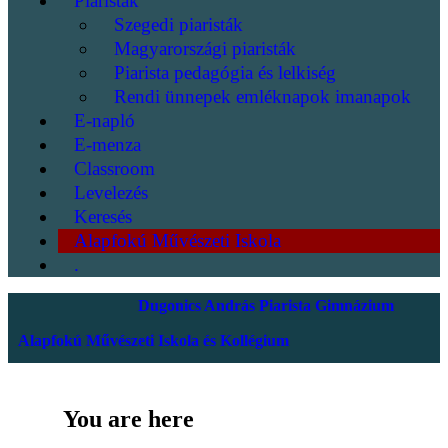
Piaristák
Szegedi piaristák
Magyarországi piaristák
Piarista pedagógia és lelkiség
Rendi ünnepek emléknapok imanapok
E-napló
E-menza
Classroom
Levelezés
Keresés
Alapfokú Művészeti Iskola
.
Dugonics András Piarista Gimnázium
Alapfokú Művészeti Iskola és Kollégium
You are here