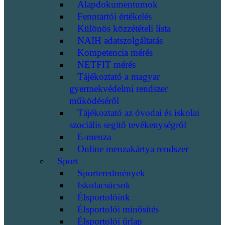
Alapdokumentumok
Fenntartói értékelés
Különös közzétételi lista
NAIH adatszolgáltatás
Kompetencia mérés
NETFIT mérés
Tájékoztató a magyar
gyermekvédelmi rendszer
működéséről
Tájékoztató az óvodai és iskolai
szociális segítő tevékenységről
E-menza
Online menzakártya rendszer
Sport
Sporteredmények
Iskolacsúcsok
Élsportolóink
Élsportolói minősítés
Élsportolói űrlap