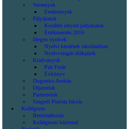
Versenyek
Eredmények
Pályázatok
Korábbi elnyert pályázatok
Értékmentés 2016
Idegen nyelvek
Nyelvi kérdések iskolánkban
Nyelvvizsgás diákjaink
Kiadványok
Piár Futár
Évkönyv
Dugonics András
Díjazottak
Partnereink
Szegedi Piarista Iskola
Kollégium
Bemutatkozás
Kollégiumi házirend