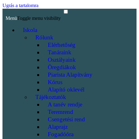
Ugrás a tartalomra
Menü
Toggle menu visibility
Iskola
Rólunk
Elérhetőség
Tanáraink
Osztályaink
Öregdiákok
Piarista Alapítvány
Kórus
Alapító oklevél
Tájékoztatók
A tanév rendje
Teremrend
Csengetési rend
Alaprajz
Fogadóóra