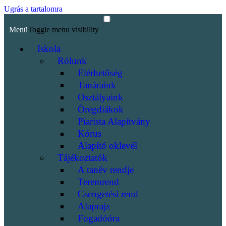
Ugrás a tartalomra
Menü
Toggle menu visibility
Iskola
Rólunk
Elérhetőség
Tanáraink
Osztályaink
Öregdiákok
Piarista Alapítvány
Kórus
Alapító oklevél
Tájékoztatók
A tanév rendje
Teremrend
Csengetési rend
Alaprajz
Fogadóóra