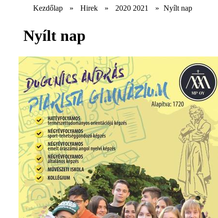
Kezdőlap
»
Hirek
»
2020 2021
»
Nyílt nap
Nyílt nap