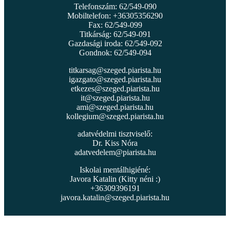
Telefonszám: 62/549-090
Mobiltelefon: +36305356290
Fax: 62/549-099
Titkárság: 62/549-091
Gazdasági iroda: 62/549-092
Gondnok: 62/549-094
titkarsag@szeged.piarista.hu
igazgato@szeged.piarista.hu
etkezes@szeged.piarista.hu
it@szeged.piarista.hu
ami@szeged.piarista.hu
kollegium@szeged.piarista.hu
adatvédelmi tisztviselő:
Dr. Kiss Nóra
adatvedelem@piarista.hu
Iskolai mentálhigiéné:
Javora Katalin (Kitty néni :)
+36309396191
javora.katalin@szeged.piarista.hu