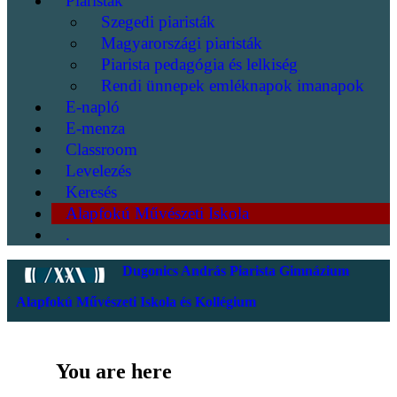
Piaristák
Szegedi piaristák
Magyarországi piaristák
Piarista pedagógia és lelkiség
Rendi ünnepek emléknapok imanapok
E-napló
E-menza
Classroom
Levelezés
Keresés
Alapfokú Művészeti Iskola
.
Dugonics András Piarista Gimnázium
Alapfokú Művészeti Iskola és Kollégium
You are here