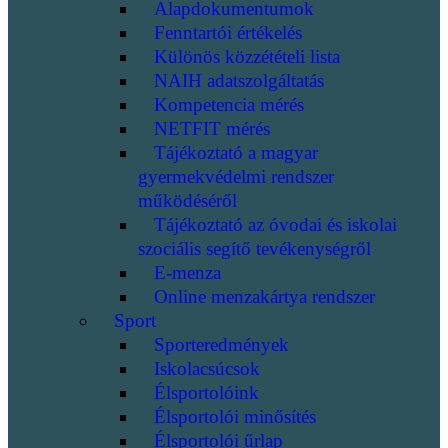
Alapdokumentumok
Fenntartói értékelés
Különös közzétételi lista
NAIH adatszolgáltatás
Kompetencia mérés
NETFIT mérés
Tájékoztató a magyar
gyermekvédelmi rendszer
működéséről
Tájékoztató az óvodai és iskolai
szociális segítő tevékenységről
E-menza
Online menzakártya rendszer
Sport
Sporteredmények
Iskolacsúcsok
Élsportolóink
Élsportolói minősítés
Élsportolói űrlap