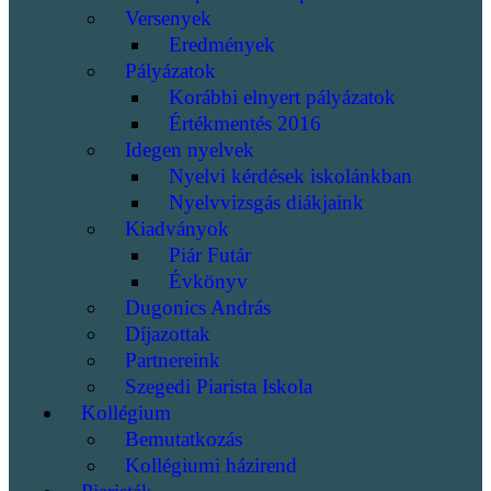
Versenyek
Eredmények
Pályázatok
Korábbi elnyert pályázatok
Értékmentés 2016
Idegen nyelvek
Nyelvi kérdések iskolánkban
Nyelvvizsgás diákjaink
Kiadványok
Piár Futár
Évkönyv
Dugonics András
Díjazottak
Partnereink
Szegedi Piarista Iskola
Kollégium
Bemutatkozás
Kollégiumi házirend