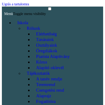
Ugrás a tartalomra
Menü
Toggle menu visibility
Iskola
Rólunk
Elérhetőség
Tanáraink
Osztályaink
Öregdiákok
Piarista Alapítvány
Kórus
Alapító oklevél
Tájékoztatók
A tanév rendje
Teremrend
Csengetési rend
Alaprajz
Fogadóóra