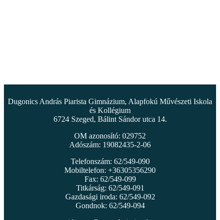
Dugonics András Piarista Gimnázium, Alapfokú Művészeti Iskola
és Kollégium
6724 Szeged, Bálint Sándor utca 14.
OM azonosító: 029752
Adószám: 19082435-2-06
Telefonszám: 62/549-090
Mobiltelefon: +36305356290
Fax: 62/549-099
Titkárság: 62/549-091
Gazdasági iroda: 62/549-092
Gondnok: 62/549-094