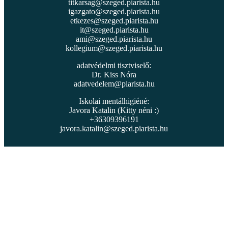
titkarsag@szeged.piarista.hu
igazgato@szeged.piarista.hu
etkezes@szeged.piarista.hu
it@szeged.piarista.hu
ami@szeged.piarista.hu
kollegium@szeged.piarista.hu
adatvédelmi tisztviselő:
Dr. Kiss Nóra
adatvedelem@piarista.hu
Iskolai mentálhigiéné:
Javora Katalin (Kitty néni :)
+36309396191
javora.katalin@szeged.piarista.hu