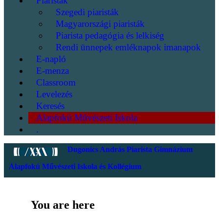
Piaristák
Szegedi piaristák
Magyarországi piaristák
Piarista pedagógia és lelkiség
Rendi ünnepek emléknapok imanapok
E-napló
E-menza
Classroom
Levelezés
Keresés
Alapfokú Művészeti Iskola
.
Dugonics András Piarista Gimnázium
Alapfokú Művészeti Iskola és Kollégium
You are here