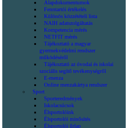
Alapdokumentumok
Fenntartói értékelés
Különös közzétételi lista
NAIH adatszolgáltatás
Kompetencia mérés
NETFIT mérés
Tájékoztató a magyar
gyermekvédelmi rendszer
működéséről
Tájékoztató az óvodai és iskolai
szociális segítő tevékenységről
E-menza
Online menzakártya rendszer
Sport
Sporteredmények
Iskolacsúcsok
Élsportolóink
Élsportolói minősítés
Élsportolói űrlap