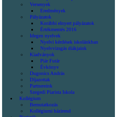
Versenyek
Eredmények
Pályázatok
Korábbi elnyert pályázatok
Értékmentés 2016
Idegen nyelvek
Nyelvi kérdések iskolánkban
Nyelvvizsgás diákjaink
Kiadványok
Piár Futár
Évkönyv
Dugonics András
Díjazottak
Partnereink
Szegedi Piarista Iskola
Kollégium
Bemutatkozás
Kollégiumi házirend