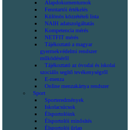
Alapdokumentumok
Fenntartói értékelés
Különös közzétételi lista
NAIH adatszolgáltatás
Kompetencia mérés
NETFIT mérés
Tájékoztató a magyar
gyermekvédelmi rendszer
működéséről
Tájékoztató az óvodai és iskolai
szociális segítő tevékenységről
E-menza
Online menzakártya rendszer
Sport
Sporteredmények
Iskolacsúcsok
Élsportolóink
Élsportolói minősítés
Élsportolói űrlap