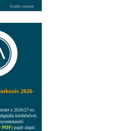
További részletek
entkezés 2026-
hirdet a 2026/27-es
digitális kitöltésével,
kinyomtatandó
y
PDF
) papír alapú