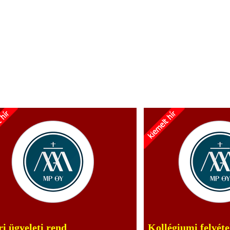
i ügyeleti rend
Kollégiumi felvéte