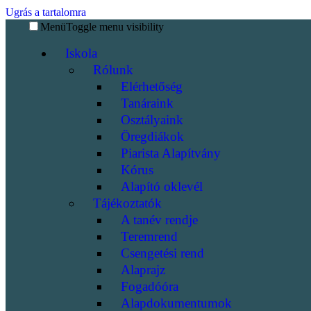
Ugrás a tartalomra
Menü
Toggle menu visibility
Iskola
Rólunk
Elérhetőség
Tanáraink
Osztályaink
Öregdiákok
Piarista Alapítvány
Kórus
Alapító oklevél
Tájékoztatók
A tanév rendje
Teremrend
Csengetési rend
Alaprajz
Fogadóóra
Alapdokumentumok