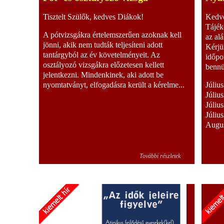
Tisztelt Szülők, kedves Diákok!
Kedve
Tájék
A pótvizsgákra értelemszerűen azoknak kell
az al
jönni, akik nem tudták teljesíteni adott
Kérjü
tantárgyból az év követelményeit. Az
időpo
osztályozó vizsgákra előzetesen kellett
bennü
jelentkezni. Mindenkinek, aki adott be
nyomtatványt, elfogadásra került a kérelme...
Júliu
Júliu
Júliu
Júliu
Augus
További részletek