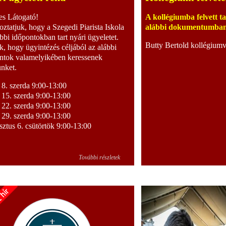
s Látogató!
A kollégiumba felvett t
oztatjuk, hogy a Szegedi Piarista Iskola
alábbi dokumentumban 
ábbi időpontokban tart nyári ügyeletet.
Butty Bertold kollégium
k, hogy ügyintézés céljából az alábbi
ntok valamelyikében keressenek
nket.
s 8. szerda 9:00-13:00
s 15. szerda 9:00-13:00
s 22. szerda 9:00-13:00
s 29. szerda 9:00-13:00
ztus 6. csütörtök 9:00-13:00
További részletek