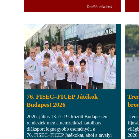
További részletek
76. FISEC–FICEP Játékok
Tren
Budapest 2026
bro
2026. július 13. és 19. között Budapesten
Trenc
rendezték meg a nemzetközi katolikus
Ifjús
diáksport legnagyobb eseményét, a
világ
76. FISEC–FICEP Játékokat, ahol a tavalyi
2026.