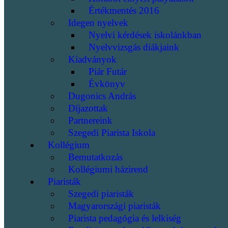
Értékmentés 2016
Idegen nyelvek
Nyelvi kérdések iskolánkban
Nyelvvizsgás diákjaink
Kiadványok
Piár Futár
Évkönyv
Dugonics András
Díjazottak
Partnereink
Szegedi Piarista Iskola
Kollégium
Bemutatkozás
Kollégiumi házirend
Piaristák
Szegedi piaristák
Magyarországi piaristák
Piarista pedagógia és lelkiség