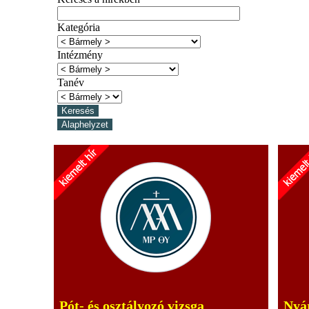
Kategória
Intézmény
Tanév
Pót- és osztályozó vizsga
Nyár