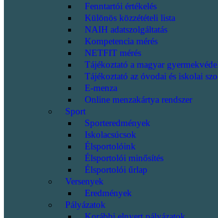
Fenntartói értékelés
Különös közzétételi lista
NAIH adatszolgáltatás
Kompetencia mérés
NETFIT mérés
Tájékoztató a magyar gyermekvéde
Tájékoztató az óvodai és iskolai szo
E-menza
Online menzakártya rendszer
Sport
Sporteredmények
Iskolacsúcsok
Élsportolóink
Élsportolói minősítés
Élsportolói űrlap
Versenyek
Eredmények
Pályázatok
Korábbi elnyert pályázatok