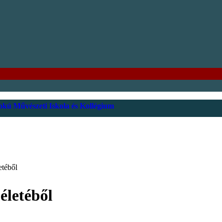
kú Művészeti Iskola és Kollégium
etéből
életéből