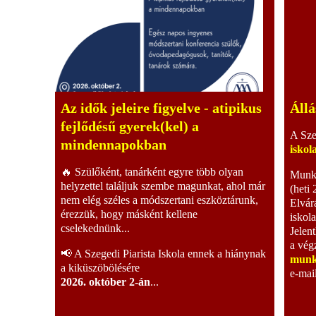
Az idők jeleire figyelve - atipikus
Állá
fejlődésű gyerek(kel) a
A Sze
mindennapokban
iskol
🔥 Szülőként, tanárként egyre több olyan
Munka
helyzettel találjuk szembe magunkat, ahol már
(heti 
nem elég széles a módszertani eszköztárunk,
Elvár
érezzük, hogy másként kellene
iskol
cselekednünk...
Jelent
a vég
📢 A Szegedi Piarista Iskola ennek a hiánynak
munk
a kiküszöbölésére
e-mai
2026. október 2-án
...