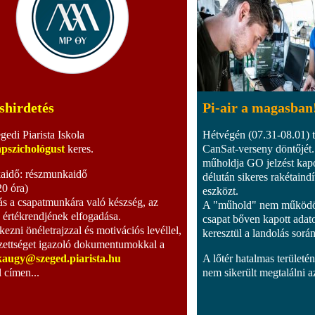
shirdetés
Pi-air a magasban
gedi Piarista Iskola
Hétvégén (07.31-08.01) t
apszichológust
keres.
CanSat-verseny döntőjét.
műholdja GO jelzést kapo
idő: részmunkaidő
délután sikeres rakétaindí
20 óra)
eszközt.
ás a csapatmunkára való készség, az
A "műhold" nem működött
a értékrendjének elfogadása.
csapat bőven kapott adat
kezni önéletrajzzal és motivációs levéllel,
keresztül a landolás sorá
zettséget igazoló dokumentumokkal a
augy@szeged.piarista.hu
A lőtér hatalmas területé
l címen...
nem sikerült megtalálni az