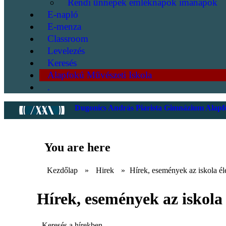
Rendi ünnepek emléknapok imanapok
E-napló
E-menza
Classroom
Levelezés
Keresés
Alapfokú Művészeti Iskola
.
Dugonics András Piarista Gimnázium Alapfo
You are here
Kezdőlap
»
Hirek
»
Hírek, események az iskola él
Hírek, események az iskola 
Keresés a hírekben