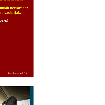
anulók névsorát az
olvashatják.
vezető
További részletek