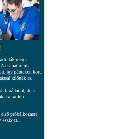
!
artották meg a
 A csapat mini-
tt, így pénteken kora
tással kilőtték az
 hibátlanul, de a
okat a rádión
n.
n első próbálkozásra
 eszközt...