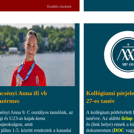
További részletek
csényi Anna ifi vb
Kollégiumi pótjel
nzérmes
27-es tanév
sényi Anna 9. C osztályos tanulónk, az
A kollégium pótfelvételt 
ági és U23-as kajak-kenu
tanévre. Az alábbi
űrlap
bajnokságon, amit
és (link helye) ennek a 
 július 1-5. között rendeztek a kanadai
dokumentum (
DOC
vag