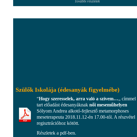
További részletek
Szülők Iskolája (édesanyák figyelmébe)
“
Hogy szeresselek, arra való a szívem…
„ címmel
tart előadást édesanyáknak
női meseműhelyen
Sólyom Andrea alkotó-fejlesztő metamorphoses
meseterapeuta 2018.11.12-én 17.00-tól. A részvétel
regisztrációhoz kötött.
Részletek a pdf-ben.