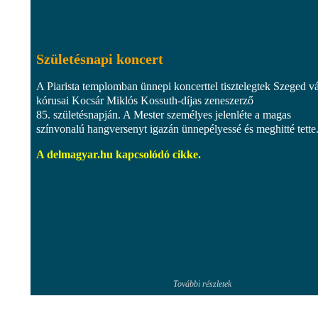
Születésnapi koncert
A Piarista templomban ünnepi koncerttel tisztelegtek Szeged v
kórusai Kocsár Miklós Kossuth-díjas zeneszerző
85. születésnapján. A Mester személyes jelenléte a magas
színvonalú hangversenyt igazán ünnepélyessé és meghitté tette
A delmagyar.hu kapcsolódó cikke.
További részletek