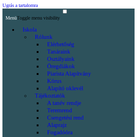
Ugrás a tartalomra
Menü
Toggle menu visibility
Iskola
Rólunk
Elérhetőség
Tanáraink
Osztályaink
Öregdiákok
Piarista Alapítvány
Kórus
Alapító oklevél
Tájékoztatók
A tanév rendje
Teremrend
Csengetési rend
Alaprajz
Fogadóóra