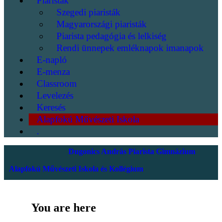
Piaristák
Szegedi piaristák
Magyarországi piaristák
Piarista pedagógia és lelkiség
Rendi ünnepek emléknapok imanapok
E-napló
E-menza
Classroom
Levelezés
Keresés
Alapfokú Művészeti Iskola
.
Dugonics András Piarista Gimnázium
Alapfokú Művészeti Iskola és Kollégium
You are here