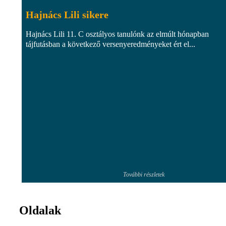
Hajnács Lili sikere
Hajnács Lili 11. C osztályos tanulónk az elmúlt hónapban
tájfutásban a következő versenyeredményeket ért el...
További részletek
Oldalak