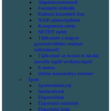
Alapdokumentumok
Fenntartói értékelés
Különös közzétételi lista
NAIH adatszolgáltatás
Kompetencia mérés
NETFIT mérés
Tájékoztató a magyar
gyermekvédelmi rendszer
működéséről
Tájékoztató az óvodai és iskolai
szociális segítő tevékenységről
E-menza
Online menzakártya rendszer
Sport
Sporteredmények
Iskolacsúcsok
Élsportolóink
Élsportolói minősítés
Élsportolói űrlap