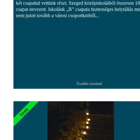
két csapattal vettünk részt. Szeged középiskoláiból összesen 18
csapat nevezett. Iskolánk „B” csapata tisztességes helytállás mel
nem jutott tovább a városi csoportkörből...
További részletek