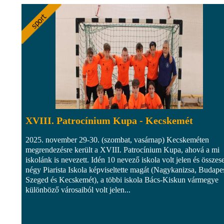
XVIII. Patrocínium Kupa - Kecskemét
2025. november 29-30. (szombat, vasárnap) Kecskeméten
megrendezésre került a XVIII. Patrocínium Kupa, ahová a mi
iskolánk is nevezett. Idén 10 nevező iskola volt jelen és összes
négy Piarista Iskola képviseltette magát (Nagykanizsa, Budapes
Szeged és Kecskemét), a többi iskola Bács-Kiskun vármegye
különböző városaiból volt jelen...