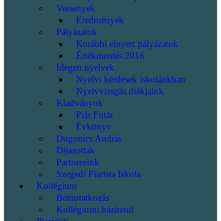
Versenyek
Eredmények
Pályázatok
Korábbi elnyert pályázatok
Értékmentés 2016
Idegen nyelvek
Nyelvi kérdések iskolánkban
Nyelvvizsgás diákjaink
Kiadványok
Piár Futár
Évkönyv
Dugonics András
Díjazottak
Partnereink
Szegedi Piarista Iskola
Kollégium
Bemutatkozás
Kollégiumi házirend