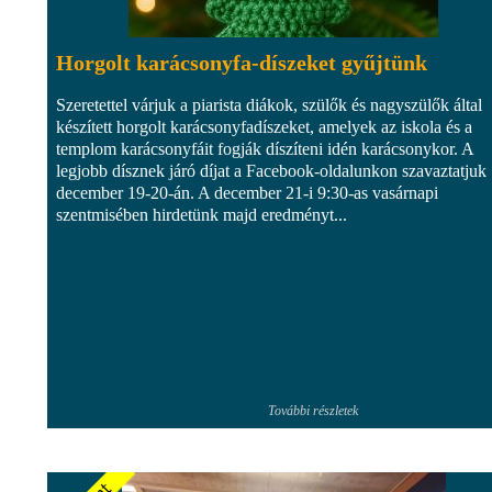
Horgolt karácsonyfa-díszeket gyűjtünk
Szeretettel várjuk a piarista diákok, szülők és nagyszülők által
készített horgolt karácsonyfadíszeket, amelyek az iskola és a
templom karácsonyfáit fogják díszíteni idén karácsonykor. A
legjobb dísznek járó díjat a Facebook-oldalunkon szavaztatjuk
december 19-20-án. A december 21-i 9:30-as vasárnapi
szentmisében hirdetünk majd eredményt...
További részletek