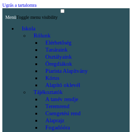
Ugrás a tartalomra
Menü
Toggle menu visibility
Iskola
Rólunk
Elérhetőség
Tanáraink
Osztályaink
Öregdiákok
Piarista Alapítvány
Kórus
Alapító oklevél
Tájékoztatók
A tanév rendje
Teremrend
Csengetési rend
Alaprajz
Fogadóóra