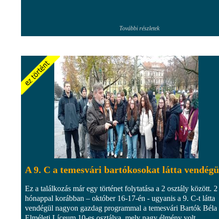
További részletek
A 9. C a temesvári bartókosokat látta vendégü
Ez a találkozás már egy történet folytatása a 2 osztály között. 2
hónappal korábban – október 16-17-én - ugyanis a 9. C-t látta
vendégül nagyon gazdag programmal a temesvári Bartók Béla
Elméleti Líceum 10-es osztálya, mely nagy élmény volt