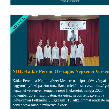
További részletek
XIII. Kádár Ferenc Országos Népzenei Verse
Kádár Ferenc, a Népművészet Mestere nádsípos, dévaványai
hagyományőrző pásztor muzsikus emlékére szervezett országo
népzenei versenyen zengett a népi énekeseink hangja 2025.
november 25-én, szombaton. Az egész napos rendezvényt a
Dévaványai Folkműhely Egyesület 13. alkalommal rendezte m
helyet adva mind a műkedvelőknek...