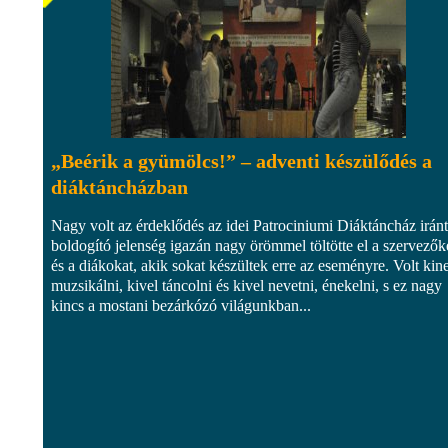
„Beérik a gyümölcs!” – adventi készülődés a
diáktáncházban
Nagy volt az érdeklődés az idei Patrociniumi Diáktáncház iránt
boldogító jelenség igazán nagy örömmel töltötte el a szervezők
és a diákokat, akik sokat készültek erre az eseményre. Volt kin
muzsikálni, kivel táncolni és kivel nevetni, énekelni, s ez nagy
kincs a mostani bezárkózó világunkban...