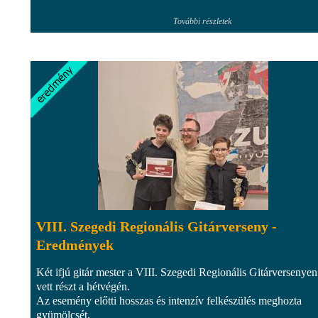
További részletek
VIII. Szegedi Regionális Gitárverseny -
Eredmények
Két ifjú gitár mester a VIII. Szegedi Regionális Gitárversenyen
vett részt a hétvégén.
Az esemény előtti hosszas és intenzív felkészülés meghozta
gyümölcsét.