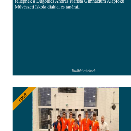
fellépnek a Dugonics András Piarista Gimnázium Alapfokú
Művészeti Iskola diákjai és tanárai...
További részletek