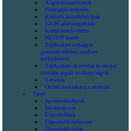
Alapdokumentumok
Fenntartói értékelés
Különös közzétételi lista
NAIH adatszolgáltatás
Kompetencia mérés
NETFIT mérés
Tájékoztató a magyar
gyermekvédelmi rendszer
működéséről
Tájékoztató az óvodai és iskolai
szociális segítő tevékenységről
E-menza
Online menzakártya rendszer
Sport
Sporteredmények
Iskolacsúcsok
Élsportolóink
Élsportolói minősítés
Élsportolói űrlap