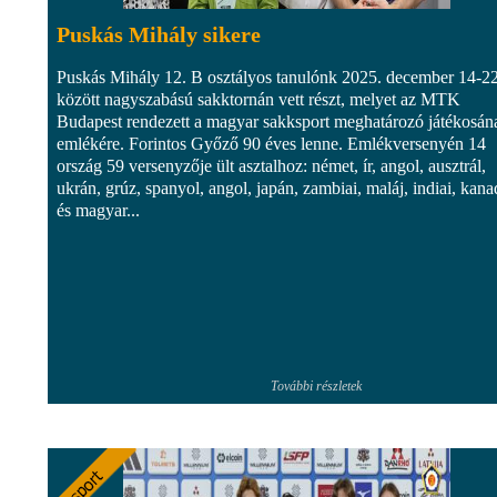
Puskás Mihály sikere
Puskás Mihály 12. B osztályos tanulónk 2025. december 14-22
között nagyszabású sakktornán vett részt, melyet az MTK
Budapest rendezett a magyar sakksport meghatározó játékosán
emlékére. Forintos Győző 90 éves lenne. Emlékversenyén 14
ország 59 versenyzője ült asztalhoz: német, ír, angol, ausztrál,
ukrán, grúz, spanyol, angol, japán, zambiai, maláj, indiai, kana
és magyar...
További részletek