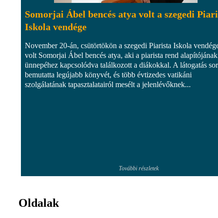
Somorjai Ábel bencés atya volt a szegedi Piari
Iskola vendége
November 20-án, csütörtökön a szegedi Piarista Iskola vendég
volt Somorjai Ábel bencés atya, aki a piarista rend alapítójának
ünnepéhez kapcsolódva találkozott a diákokkal. A látogatás so
bemutatta legújabb könyvét, és több évtizedes vatikáni
szolgálatának tapasztalatairól mesélt a jelenlévőknek...
További részletek
Oldalak