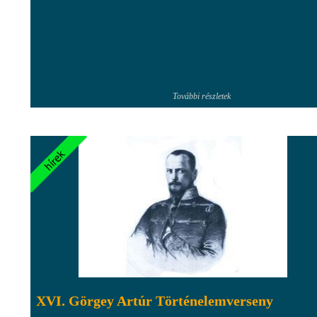
További részletek
XVI. Görgey Artúr Történelemverseny