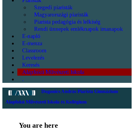
Piaristák
Szegedi piaristák
Magyarországi piaristák
Piarista pedagógia és lelkiség
Rendi ünnepek emléknapok imanapok
E-napló
E-menza
Classroom
Levelezés
Keresés
Alapfokú Művészeti Iskola
.
Dugonics András Piarista Gimnázium
Alapfokú Művészeti Iskola és Kollégium
You are here