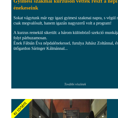
Gyimesi szakmai kurzuson vettek részt a népi
énekeseink
Sokat vágytunk már egy igazi gyimesi szakmai napra, s végül
csak megvalósult, hanem igazán nagyszerű volt a program!
A kurzus remekül sikerült: a három különböző szekció munkáj
folyt párhuzamosan.
Ének Fábián Éva népdalénekessel, furulya Juhász Zoltánnal, é
ütőgardon Sáringer Kálmánnal...
További részletek