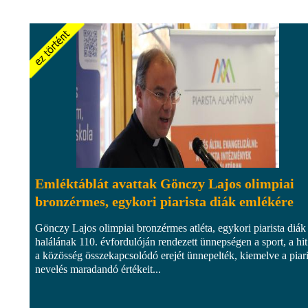
Emléktáblát avattak Gönczy Lajos olimpiai
bronzérmes, egykori piarista diák emlékére
Gönczy Lajos olimpiai bronzérmes atléta, egykori piarista diák
halálának 110. évfordulóján rendezett ünnepségen a sport, a hit
a közösség összekapcsolódó erejét ünnepelték, kiemelve a piari
nevelés maradandó értékeit...