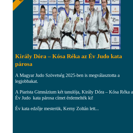
Király Dóra – Kósa Réka az Év Judo kata
párosa
A Magyar Judo Szövetség 2025-ben is megválasztotta a
legjobbakat.
A Piarista Gimnázium két tanulója, Király Dóra – Kósa Réka 
Év Judo kata párosa címet érdemelték ki!
Év kata edzője mesterük, Kerny Zoltán lett...