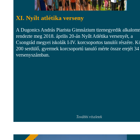
XI. Nyílt atlétika verseny
A Dugonics András Piarista Gimnázium tizenegyedik alkalom
rendezte meg 2018. április 20-án Nyílt Atlétika versenyét, a
Csongrád megyei iskolák I-IV. korcsoportos tanulói részére. K
200 serdülő, gyermek korcsoportú tanuló mérte össze erejét 34
versenyszámban.
További részletek