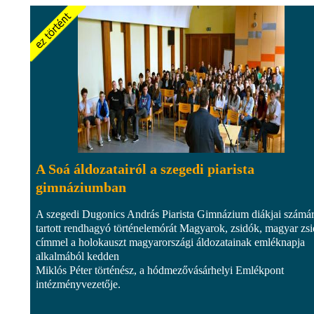
A Soá áldozatairól a szegedi piarista
gimnáziumban
A szegedi Dugonics András Piarista Gimnázium diákjai számá
tartott rendhagyó történelemórát Magyarok, zsidók, magyar zs
címmel a holokauszt magyarországi áldozatainak emléknapja
alkalmából kedden
Miklós Péter történész, a hódmezővásárhelyi Emlékpont
intézményvezetője.