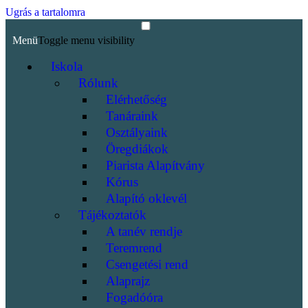
Ugrás a tartalomra
Menü
Toggle menu visibility
Iskola
Rólunk
Elérhetőség
Tanáraink
Osztályaink
Öregdiákok
Piarista Alapítvány
Kórus
Alapító oklevél
Tájékoztatók
A tanév rendje
Teremrend
Csengetési rend
Alaprajz
Fogadóóra