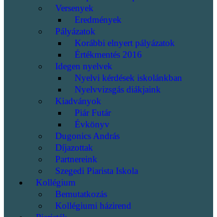
Versenyek
Eredmények
Pályázatok
Korábbi elnyert pályázatok
Értékmentés 2016
Idegen nyelvek
Nyelvi kérdések iskolánkban
Nyelvvizsgás diákjaink
Kiadványok
Piár Futár
Évkönyv
Dugonics András
Díjazottak
Partnereink
Szegedi Piarista Iskola
Kollégium
Bemutatkozás
Kollégiumi házirend