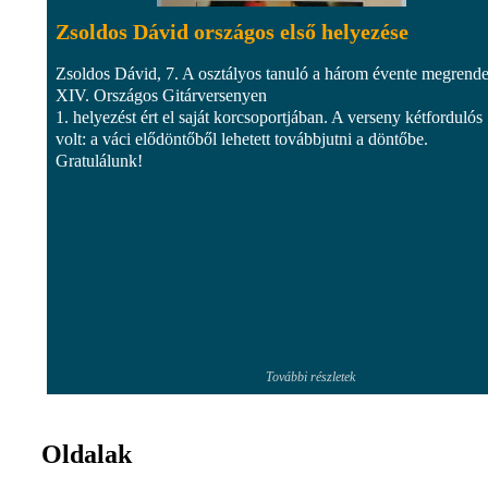
Zsoldos Dávid országos első helyezése
Zsoldos Dávid, 7. A osztályos tanuló a három évente megrende
XIV. Országos Gitárversenyen
1. helyezést ért el saját korcsoportjában. A verseny kétfordulós
volt: a váci elődöntőből lehetett továbbjutni a döntőbe.
Gratulálunk!
További részletek
Oldalak