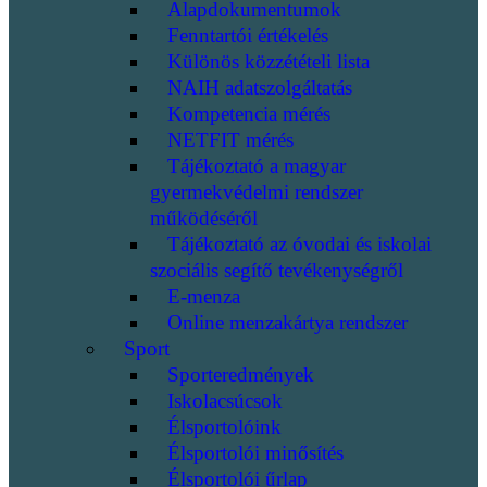
Alapdokumentumok
Fenntartói értékelés
Különös közzétételi lista
NAIH adatszolgáltatás
Kompetencia mérés
NETFIT mérés
Tájékoztató a magyar
gyermekvédelmi rendszer
működéséről
Tájékoztató az óvodai és iskolai
szociális segítő tevékenységről
E-menza
Online menzakártya rendszer
Sport
Sporteredmények
Iskolacsúcsok
Élsportolóink
Élsportolói minősítés
Élsportolói űrlap