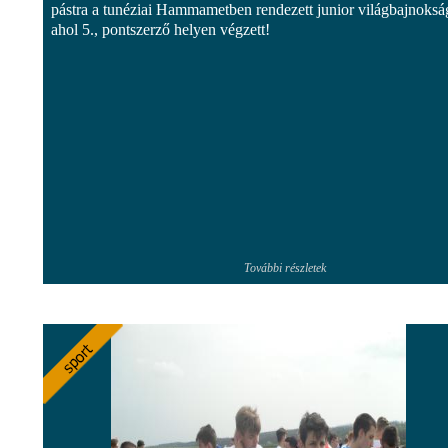
pástra a tunéziai Hammametben rendezett junior világbajnoksá
ahol 5., pontszerző helyen végzett!
További részletek