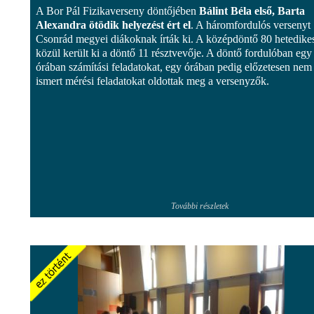
A Bor Pál Fizikaverseny döntőjében
Bálint Béla első, Barta
Alexandra ötödik helyezést ért el
. A háromfordulós versenyt
Csonrád megyei diákoknak írták ki. A középdöntő 80 hetedike
közül került ki a döntő 11 résztvevője. A döntő fordulóban egy
órában számítási feladatokat, egy órában pedig előzetesen nem
ismert mérési feladatokat oldottak meg a versenyzők.
További részletek