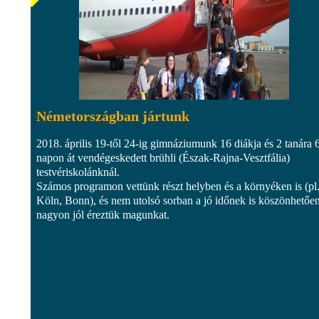
Németországban jártunk
2018. április 19-től 24-ig gimnáziumunk 16 diákja és 2 tanára 
napon át vendégeskedett brühli (Észak-Rajna-Vesztfália)
testvériskolánknál.
Számos programon vettünk részt helyben és a környéken is (pl
Köln, Bonn), és nem utolsó sorban a jó időnek is köszönhetőe
nagyon jól éreztük magunkat.