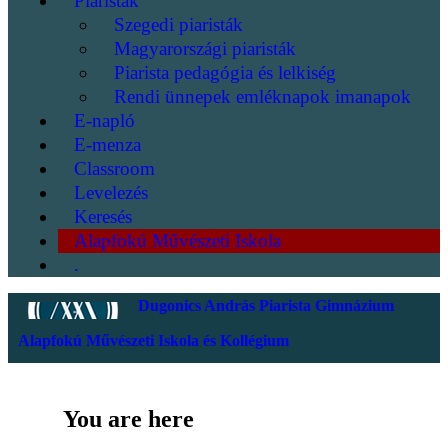
Piaristák
Szegedi piaristák
Magyarországi piaristák
Piarista pedagógia és lelkiség
Rendi ünnepek emléknapok imanapok
E-napló
E-menza
Classroom
Levelezés
Keresés
Alapfokú Művészeti Iskola
.
Dugonics András Piarista Gimnázium
Alapfokú Művészeti Iskola és Kollégium
You are here