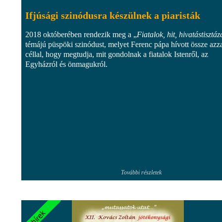
Ifjúsági szinódusra készülnek a piaristák
2018 októberében rendezik meg a „
Fiatalok, hit, hivatástisztáz
témájú püspöki szinódust, melyet Ferenc pápa hívott össze azza
céllal, hogy megtudja, mit gondolnak a fiatalok Istenről, az
Egyházról és önmagukról.
További részletek