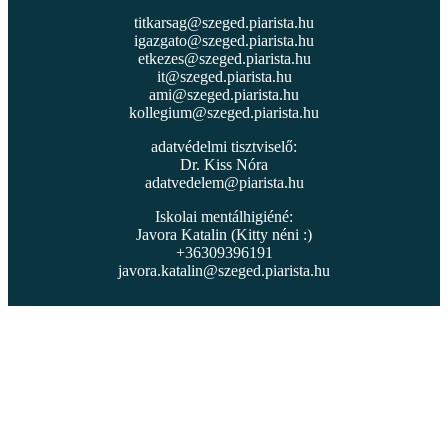
titkarsag@szeged.piarista.hu
igazgato@szeged.piarista.hu
etkezes@szeged.piarista.hu
it@szeged.piarista.hu
ami@szeged.piarista.hu
kollegium@szeged.piarista.hu
adatvédelmi tisztviselő:
Dr. Kiss Nóra
adatvedelem@piarista.hu
Iskolai mentálhigiéné:
Javora Katalin (Kitty néni :)
+36309396191
javora.katalin@szeged.piarista.hu