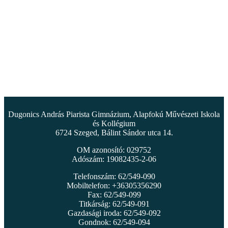
Dugonics András Piarista Gimnázium, Alapfokú Művészeti Iskola
és Kollégium
6724 Szeged, Bálint Sándor utca 14.
OM azonosító: 029752
Adószám: 19082435-2-06
Telefonszám: 62/549-090
Mobiltelefon: +36305356290
Fax: 62/549-099
Titkárság: 62/549-091
Gazdasági iroda: 62/549-092
Gondnok: 62/549-094