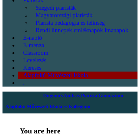
Piaristák
Szegedi piaristák
Magyarországi piaristák
Piarista pedagógia és lelkiség
Rendi ünnepek emléknapok imanapok
E-napló
E-menza
Classroom
Levelezés
Keresés
Alapfokú Művészeti Iskola
.
Dugonics András Piarista Gimnázium
Alapfokú Művészeti Iskola és Kollégium
You are here