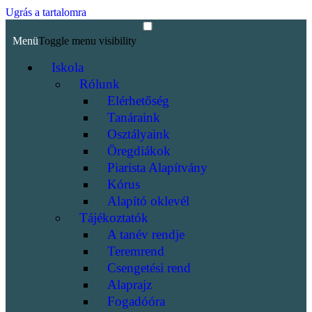
Ugrás a tartalomra
Menü
Toggle menu visibility
Iskola
Rólunk
Elérhetőség
Tanáraink
Osztályaink
Öregdiákok
Piarista Alapítvány
Kórus
Alapító oklevél
Tájékoztatók
A tanév rendje
Teremrend
Csengetési rend
Alaprajz
Fogadóóra