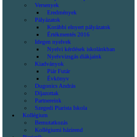
Versenyek
Eredmények
Pályázatok
Korábbi elnyert pályázatok
Értékmentés 2016
Idegen nyelvek
Nyelvi kérdések iskolánkban
Nyelvvizsgás diákjaink
Kiadványok
Piár Futár
Évkönyv
Dugonics András
Díjazottak
Partnereink
Szegedi Piarista Iskola
Kollégium
Bemutatkozás
Kollégiumi házirend