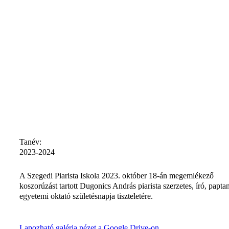
Tanév:
2023-2024
A Szegedi Piarista Iskola 2023. október 18-án megemlékező
koszorúzást tartott Dugonics András piarista szerzetes, író, paptan
egyetemi oktató születésnapja tiszteletére.
Lapozható galéria nézet a Google Drive-on