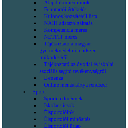
Alapdokumentumok
Fenntartói értékelés
Különös közzétételi lista
NAIH adatszolgáltatás
Kompetencia mérés
NETFIT mérés
Tájékoztató a magyar
gyermekvédelmi rendszer
működéséről
Tájékoztató az óvodai és iskolai
szociális segítő tevékenységről
E-menza
Online menzakártya rendszer
Sport
Sporteredmények
Iskolacsúcsok
Élsportolóink
Élsportolói minősítés
Élsportolói űrlap