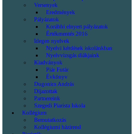
Versenyek
Eredmények
Pályázatok
Korábbi elnyert pályázatok
Értékmentés 2016
Idegen nyelvek
Nyelvi kérdések iskolánkban
Nyelvvizsgás diákjaink
Kiadványok
Piár Futár
Évkönyv
Dugonics András
Díjazottak
Partnereink
Szegedi Piarista Iskola
Kollégium
Bemutatkozás
Kollégiumi házirend