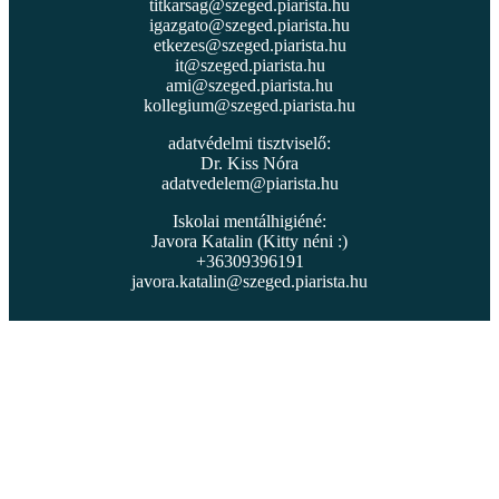
titkarsag@szeged.piarista.hu
igazgato@szeged.piarista.hu
etkezes@szeged.piarista.hu
it@szeged.piarista.hu
ami@szeged.piarista.hu
kollegium@szeged.piarista.hu
adatvédelmi tisztviselő:
Dr. Kiss Nóra
adatvedelem@piarista.hu
Iskolai mentálhigiéné:
Javora Katalin (Kitty néni :)
+36309396191
javora.katalin@szeged.piarista.hu