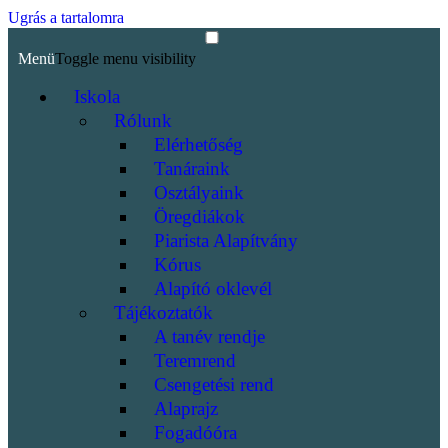
Ugrás a tartalomra
Menü
Toggle menu visibility
Iskola
Rólunk
Elérhetőség
Tanáraink
Osztályaink
Öregdiákok
Piarista Alapítvány
Kórus
Alapító oklevél
Tájékoztatók
A tanév rendje
Teremrend
Csengetési rend
Alaprajz
Fogadóóra