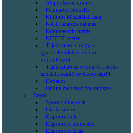
Alapdokumentumok
Fenntartói értékelés
Különös közzétételi lista
NAIH adatszolgáltatás
Kompetencia mérés
NETFIT mérés
Tájékoztató a magyar
gyermekvédelmi rendszer
működéséről
Tájékoztató az óvodai és iskolai
szociális segítő tevékenységről
E-menza
Online menzakártya rendszer
Sport
Sporteredmények
Iskolacsúcsok
Élsportolóink
Élsportolói minősítés
Élsportolói űrlap