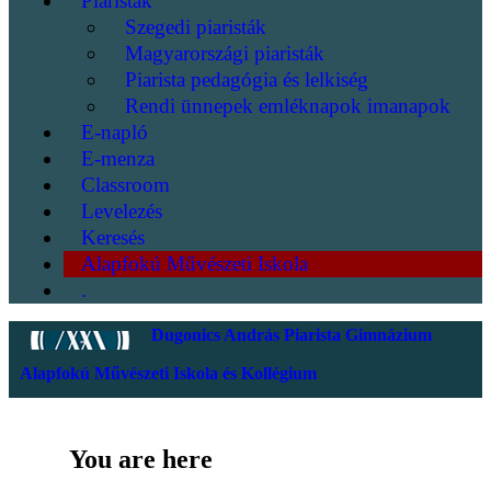
Piaristák
Szegedi piaristák
Magyarországi piaristák
Piarista pedagógia és lelkiség
Rendi ünnepek emléknapok imanapok
E-napló
E-menza
Classroom
Levelezés
Keresés
Alapfokú Művészeti Iskola
.
Dugonics András Piarista Gimnázium
Alapfokú Művészeti Iskola és Kollégium
You are here