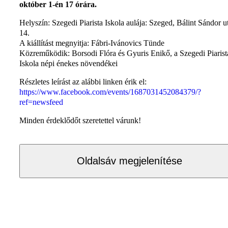
október 1-én 17 órára.
Helyszín: Szegedi Piarista Iskola aulája: Szeged, Bálint Sándor u
14.
A kiállítást megnyitja: Fábri-Ivánovics Tünde
Közreműködik: Borsodi Flóra és Gyuris Enikő, a Szegedi Piarist
Iskola népi énekes növendékei
Részletes leírást az alábbi linken érik el:
https://www.facebook.com/events/1687031452084379/?
ref=newsfeed
Minden érdeklődőt szeretettel várunk!
Oldalsáv megjelenítése