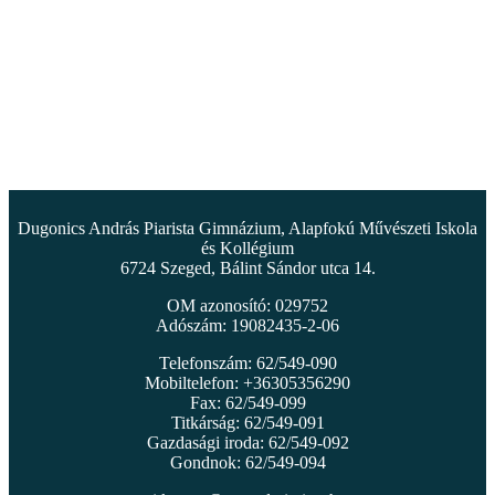
Dugonics András Piarista Gimnázium, Alapfokú Művészeti Iskola
és Kollégium
6724 Szeged, Bálint Sándor utca 14.
OM azonosító: 029752
Adószám: 19082435-2-06
Telefonszám: 62/549-090
Mobiltelefon: +36305356290
Fax: 62/549-099
Titkárság: 62/549-091
Gazdasági iroda: 62/549-092
Gondnok: 62/549-094