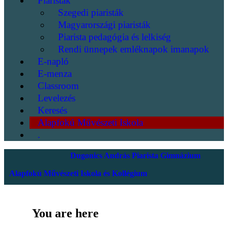
Piaristák
Szegedi piaristák
Magyarországi piaristák
Piarista pedagógia és lelkiség
Rendi ünnepek emléknapok imanapok
E-napló
E-menza
Classroom
Levelezés
Keresés
Alapfokú Művészeti Iskola
.
Dugonics András Piarista Gimnázium
Alapfokú Művészeti Iskola és Kollégium
You are here