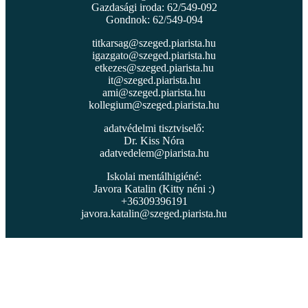
Gazdasági iroda: 62/549-092
Gondnok: 62/549-094
titkarsag@szeged.piarista.hu
igazgato@szeged.piarista.hu
etkezes@szeged.piarista.hu
it@szeged.piarista.hu
ami@szeged.piarista.hu
kollegium@szeged.piarista.hu
adatvédelmi tisztviselő:
Dr. Kiss Nóra
adatvedelem@piarista.hu
Iskolai mentálhigiéné:
Javora Katalin (Kitty néni :)
+36309396191
javora.katalin@szeged.piarista.hu