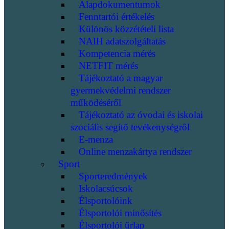
Alapdokumentumok
Fenntartói értékelés
Különös közzétételi lista
NAIH adatszolgáltatás
Kompetencia mérés
NETFIT mérés
Tájékoztató a magyar
gyermekvédelmi rendszer
működéséről
Tájékoztató az óvodai és iskolai
szociális segítő tevékenységről
E-menza
Online menzakártya rendszer
Sport
Sporteredmények
Iskolacsúcsok
Élsportolóink
Élsportolói minősítés
Élsportolói űrlap