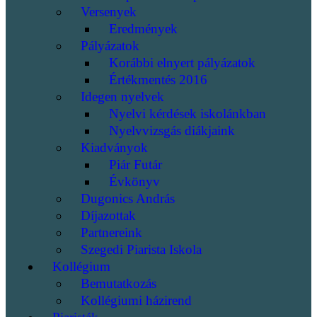
Versenyek
Eredmények
Pályázatok
Korábbi elnyert pályázatok
Értékmentés 2016
Idegen nyelvek
Nyelvi kérdések iskolánkban
Nyelvvizsgás diákjaink
Kiadványok
Piár Futár
Évkönyv
Dugonics András
Díjazottak
Partnereink
Szegedi Piarista Iskola
Kollégium
Bemutatkozás
Kollégiumi házirend