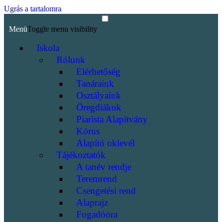
Ugrás a tartalomra
Menü
Toggle menu visibility
Iskola
Rólunk
Elérhetőség
Tanáraink
Osztályaink
Öregdiákok
Piarista Alapítvány
Kórus
Alapító oklevél
Tájékoztatók
A tanév rendje
Teremrend
Csengetési rend
Alaprajz
Fogadóóra