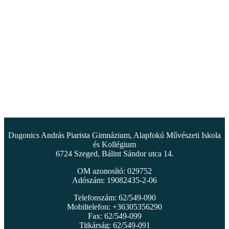
Dugonics András Piarista Gimnázium, Alapfokú Művészeti Iskola
és Kollégium
6724 Szeged, Bálint Sándor utca 14.
OM azonosító: 029752
Adószám: 19082435-2-06
Telefonszám: 62/549-090
Mobiltelefon: +36305356290
Fax: 62/549-099
Titkárság: 62/549-091