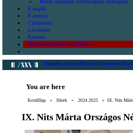
Rendi ünnepek emléknapok imanapok
E-napló
E-menza
Classroom
Levelezés
Keresés
Alapfokú Művészeti Iskola
.
Dugonics András Piarista Gimnázium Alapfo
You are here
Kezdőlap
»
Hirek
»
2024 2025
»
IX. Nits Már
IX. Nits Márta Országos Né