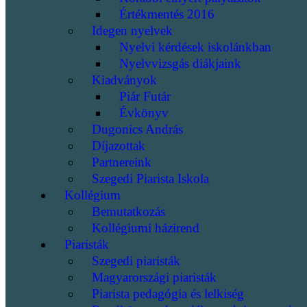
Értékmentés 2016
Idegen nyelvek
Nyelvi kérdések iskolánkban
Nyelvvizsgás diákjaink
Kiadványok
Piár Futár
Évkönyv
Dugonics András
Díjazottak
Partnereink
Szegedi Piarista Iskola
Kollégium
Bemutatkozás
Kollégiumi házirend
Piaristák
Szegedi piaristák
Magyarországi piaristák
Piarista pedagógia és lelkiség