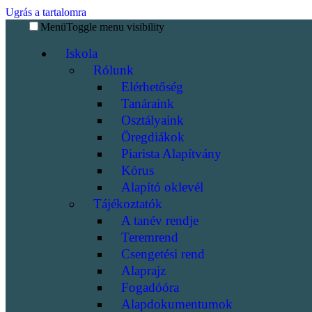
Ugrás a tartalomra
Menü
Toggle menu visibility
Iskola
Rólunk
Elérhetőség
Tanáraink
Osztályaink
Öregdiákok
Piarista Alapítvány
Kórus
Alapító oklevél
Tájékoztatók
A tanév rendje
Teremrend
Csengetési rend
Alaprajz
Fogadóóra
Alapdokumentumok