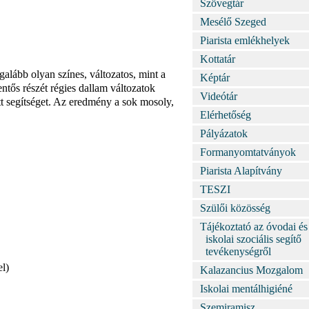
Szövegtár
Mesélő Szeged
Piarista emlékhelyek
Kottatár
alább olyan színes, változatos, mint a
Képtár
ntős részét régies dallam változatok
Videótár
ott segítséget. Az eredmény a sok mosoly,
Elérhetőség
Pályázatok
Formanyomtatványok
Piarista Alapítvány
TESZI
Szülői közösség
Tájékoztató az óvodai és
iskolai szociális segítő
tevékenységről
l)
Kalazancius Mozgalom
Iskolai mentálhigiéné
Szemiramisz