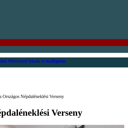
kú Művészeti Iskola és Kollégium
ta Országos Népdaléneklési Verseny
pdaléneklési Verseny