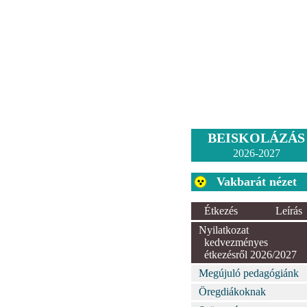
BEISKOLÁZÁS
2026-2027
Vakbarát nézet
Étkezés
Leírás
Nyilatkozat
kedvezményes
étkezésről 2026/2027
Megújuló pedagógiánk
Öregdiákoknak