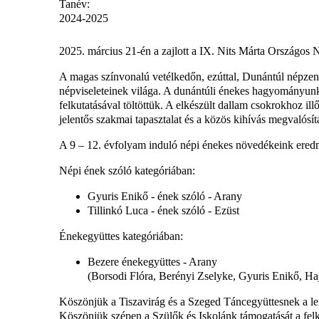
Tanév:
2024-2025
2025. március 21-én a zajlott a IX. Nits Márta Országos
A magas színvonalú vetélkedőn, ezúttal, Dunántúl népzene
népviseleteinek világa. A dunántúli énekes hagyományunk m
felkutatásával töltöttük. A elkészült dallam csokrokhoz il
jelentős szakmai tapasztalat és a közös kihívás megvalósít
A 9 – 12. évfolyam induló népi énekes növedékeink ered
Népi ének szóló kategóriában:
Gyuris Enikő - ének szóló - Arany
Tillinkó Luca - ének szóló - Ezüst
Énekegyüttes kategóriában:
Bezere énekegyüttes - Arany
(Borsodi Flóra, Berényi Zselyke, Gyuris Enikő, Ha
Köszönjük a Tiszavirág és a Szeged Táncegyüttesnek a le
Köszönjük szépen a Szülők és Iskolánk támogatását a fel