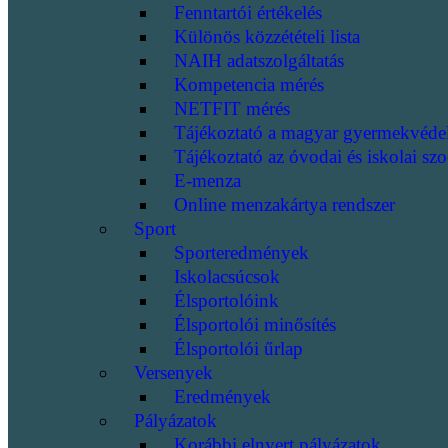
Fenntartói értékelés
Különös közzétételi lista
NAIH adatszolgáltatás
Kompetencia mérés
NETFIT mérés
Tájékoztató a magyar gyermekvéde
Tájékoztató az óvodai és iskolai szo
E-menza
Online menzakártya rendszer
Sport
Sporteredmények
Iskolacsúcsok
Élsportolóink
Élsportolói minősítés
Élsportolói űrlap
Versenyek
Eredmények
Pályázatok
Korábbi elnyert pályázatok