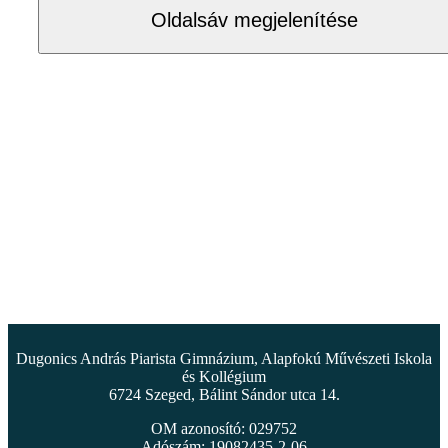
Oldalsáv megjelenítése
Dugonics András Piarista Gimnázium, Alapfokú Művészeti Iskola
és Kollégium
6724 Szeged, Bálint Sándor utca 14.
OM azonosító: 029752
Adószám: 19082435-2-06