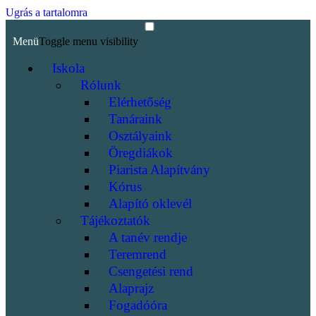
Ugrás a tartalomra
Menü
Toggle menu visibility
Iskola
Rólunk
Elérhetőség
Tanáraink
Osztályaink
Öregdiákok
Piarista Alapítvány
Kórus
Alapító oklevél
Tájékoztatók
A tanév rendje
Teremrend
Csengetési rend
Alaprajz
Fogadóóra