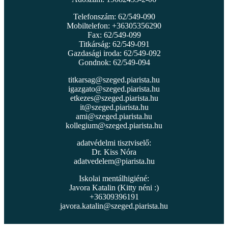
Telefonszám: 62/549-090
Mobiltelefon: +36305356290
Fax: 62/549-099
Titkárság: 62/549-091
Gazdasági iroda: 62/549-092
Gondnok: 62/549-094
titkarsag@szeged.piarista.hu
igazgato@szeged.piarista.hu
etkezes@szeged.piarista.hu
it@szeged.piarista.hu
ami@szeged.piarista.hu
kollegium@szeged.piarista.hu
adatvédelmi tisztviselő:
Dr. Kiss Nóra
adatvedelem@piarista.hu
Iskolai mentálhigiéné:
Javora Katalin (Kitty néni :)
+36309396191
javora.katalin@szeged.piarista.hu