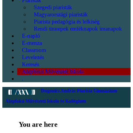
Piaristák
Szegedi piaristák
Magyarországi piaristák
Piarista pedagógia és lelkiség
Rendi ünnepek emléknapok imanapok
E-napló
E-menza
Classroom
Levelezés
Keresés
Alapfokú Művészeti Iskola
.
Dugonics András Piarista Gimnázium
Alapfokú Művészeti Iskola és Kollégium
You are here