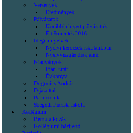
Versenyek
Eredmények
Pályázatok
Korábbi elnyert pályázatok
Értékmentés 2016
Idegen nyelvek
Nyelvi kérdések iskolánkban
Nyelvvizsgás diákjaink
Kiadványok
Piár Futár
Évkönyv
Dugonics András
Díjazottak
Partnereink
Szegedi Piarista Iskola
Kollégium
Bemutatkozás
Kollégiumi házirend