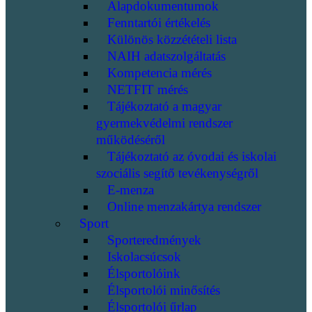
Alapdokumentumok
Fenntartói értékelés
Különös közzétételi lista
NAIH adatszolgáltatás
Kompetencia mérés
NETFIT mérés
Tájékoztató a magyar
gyermekvédelmi rendszer
működéséről
Tájékoztató az óvodai és iskolai
szociális segítő tevékenységről
E-menza
Online menzakártya rendszer
Sport
Sporteredmények
Iskolacsúcsok
Élsportolóink
Élsportolói minősítés
Élsportolói űrlap