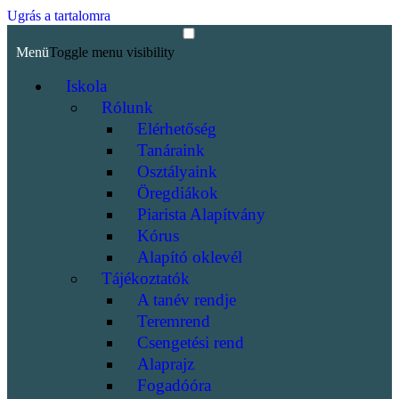
Ugrás a tartalomra
Menü
Toggle menu visibility
Iskola
Rólunk
Elérhetőség
Tanáraink
Osztályaink
Öregdiákok
Piarista Alapítvány
Kórus
Alapító oklevél
Tájékoztatók
A tanév rendje
Teremrend
Csengetési rend
Alaprajz
Fogadóóra