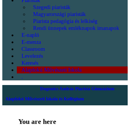
Piaristák
Szegedi piaristák
Magyarországi piaristák
Piarista pedagógia és lelkiség
Rendi ünnepek emléknapok imanapok
E-napló
E-menza
Classroom
Levelezés
Keresés
Alapfokú Művészeti Iskola
.
Dugonics András Piarista Gimnázium
Alapfokú Művészeti Iskola és Kollégium
You are here