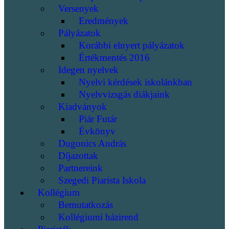
Versenyek
Eredmények
Pályázatok
Korábbi elnyert pályázatok
Értékmentés 2016
Idegen nyelvek
Nyelvi kérdések iskolánkban
Nyelvvizsgás diákjaink
Kiadványok
Piár Futár
Évkönyv
Dugonics András
Díjazottak
Partnereink
Szegedi Piarista Iskola
Kollégium
Bemutatkozás
Kollégiumi házirend