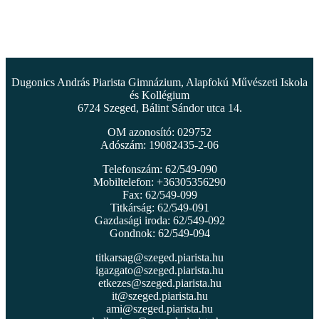
Dugonics András Piarista Gimnázium, Alapfokú Művészeti Iskola
és Kollégium
6724 Szeged, Bálint Sándor utca 14.
OM azonosító: 029752
Adószám: 19082435-2-06
Telefonszám: 62/549-090
Mobiltelefon: +36305356290
Fax: 62/549-099
Titkárság: 62/549-091
Gazdasági iroda: 62/549-092
Gondnok: 62/549-094
titkarsag@szeged.piarista.hu
igazgato@szeged.piarista.hu
etkezes@szeged.piarista.hu
it@szeged.piarista.hu
ami@szeged.piarista.hu