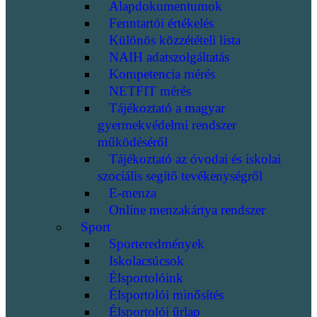
Alapdokumentumok
Fenntartói értékelés
Különös közzétételi lista
NAIH adatszolgáltatás
Kompetencia mérés
NETFIT mérés
Tájékoztató a magyar
gyermekvédelmi rendszer
működéséről
Tájékoztató az óvodai és iskolai
szociális segítő tevékenységről
E-menza
Online menzakártya rendszer
Sport
Sporteredmények
Iskolacsúcsok
Élsportolóink
Élsportolói minősítés
Élsportolói űrlap