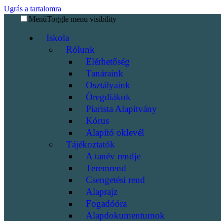
Ugrás a tartalomra
Menü
Toggle menu visibility
Iskola
Rólunk
Elérhetőség
Tanáraink
Osztályaink
Öregdiákok
Piarista Alapítvány
Kórus
Alapító oklevél
Tájékoztatók
A tanév rendje
Teremrend
Csengetési rend
Alaprajz
Fogadóóra
Alapdokumentumok