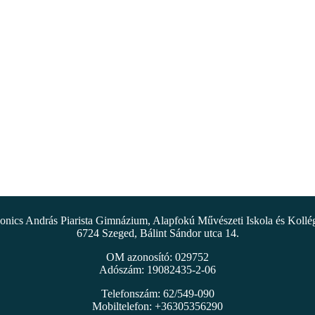
nics András Piarista Gimnázium, Alapfokú Művészeti Iskola és Koll
6724 Szeged, Bálint Sándor utca 14.
OM azonosító: 029752
Adószám: 19082435-2-06
Telefonszám: 62/549-090
Mobiltelefon: +36305356290