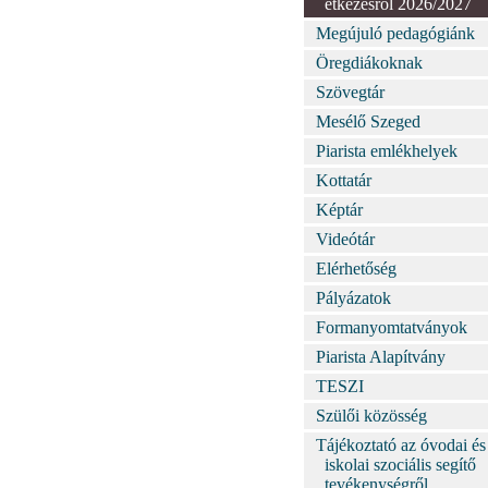
étkezésről 2026/2027
Megújuló pedagógiánk
Öregdiákoknak
Szövegtár
Mesélő Szeged
Piarista emlékhelyek
Kottatár
Képtár
Videótár
Elérhetőség
Pályázatok
Formanyomtatványok
Piarista Alapítvány
TESZI
Szülői közösség
Tájékoztató az óvodai és
iskolai szociális segítő
tevékenységről