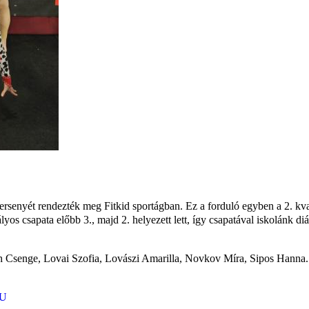
versenyét rendezték meg Fitkid sportágban. Ez a forduló egyben a 2. kv
s csapata előbb 3., majd 2. helyezett lett, így csapatával iskolánk diák
th Csenge, Lovai Szofia, Lovászi Amarilla, Novkov Míra, Sipos Hanna.
HU