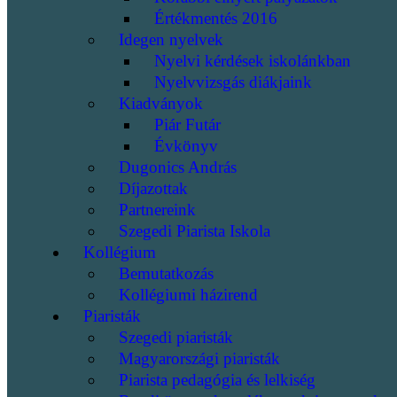
Értékmentés 2016
Idegen nyelvek
Nyelvi kérdések iskolánkban
Nyelvvizsgás diákjaink
Kiadványok
Piár Futár
Évkönyv
Dugonics András
Díjazottak
Partnereink
Szegedi Piarista Iskola
Kollégium
Bemutatkozás
Kollégiumi házirend
Piaristák
Szegedi piaristák
Magyarországi piaristák
Piarista pedagógia és lelkiség