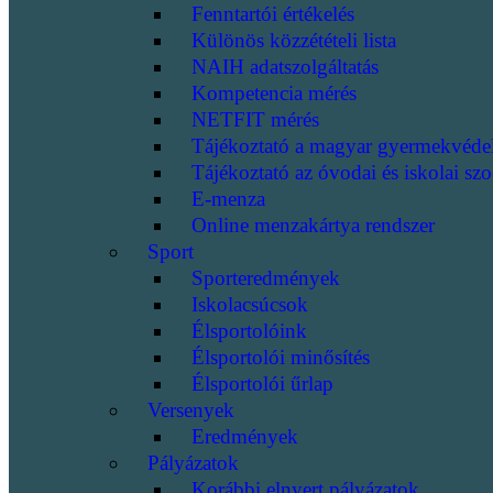
Fenntartói értékelés
Különös közzétételi lista
NAIH adatszolgáltatás
Kompetencia mérés
NETFIT mérés
Tájékoztató a magyar gyermekvéde
Tájékoztató az óvodai és iskolai szo
E-menza
Online menzakártya rendszer
Sport
Sporteredmények
Iskolacsúcsok
Élsportolóink
Élsportolói minősítés
Élsportolói űrlap
Versenyek
Eredmények
Pályázatok
Korábbi elnyert pályázatok