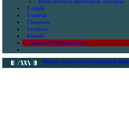
Rendi ünnepek emléknapok imanapok
E-napló
E-menza
Classroom
Levelezés
Keresés
Alapfokú Művészeti Iskola
.
Dugonics András Piarista Gimnázium Alapfo