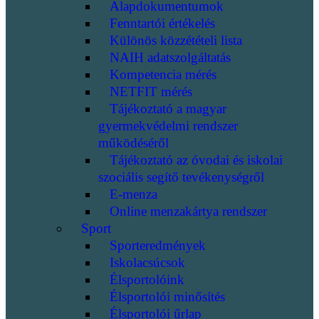
Alapdokumentumok
Fenntartói értékelés
Különös közzétételi lista
NAIH adatszolgáltatás
Kompetencia mérés
NETFIT mérés
Tájékoztató a magyar
gyermekvédelmi rendszer
működéséről
Tájékoztató az óvodai és iskolai
szociális segítő tevékenységről
E-menza
Online menzakártya rendszer
Sport
Sporteredmények
Iskolacsúcsok
Élsportolóink
Élsportolói minősítés
Élsportolói űrlap