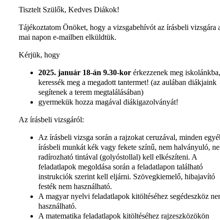
Tisztelt Szülők, Kedves Diákok!
Tájékoztatom Önöket, hogy a vizsgabehívót az írásbeli vizsgára 
mai napon e-mailben elküldtük.
Kérjük, hogy
2025. január 18-án 9.30-kor
érkezzenek meg iskolánkba,
keressék meg a megadott tantermet! (az aulában diákjaink
segítenek a terem megtalálásában)
gyermekük hozza magával diákigazolványát!
Az írásbeli vizsgáról:
Az írásbeli vizsga során a rajzokat ceruzával, minden egyé
írásbeli munkát kék vagy fekete színű, nem halványuló, n
radírozható tintával (golyóstollal) kell elkészíteni. A
feladatlapok megoldása során a feladatlapon található
instrukciók szerint kell eljárni. Szövegkiemelő, hibajavító
festék nem használható.
A magyar nyelvi feladatlapok kitöltéséhez segédeszköz n
használható.
A matematika feladatlapok kitöltéséhez rajzeszközökön