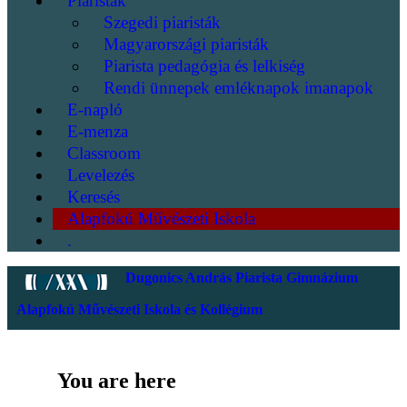
Piaristák
Szegedi piaristák
Magyarországi piaristák
Piarista pedagógia és lelkiség
Rendi ünnepek emléknapok imanapok
E-napló
E-menza
Classroom
Levelezés
Keresés
Alapfokú Művészeti Iskola
.
Dugonics András Piarista Gimnázium
Alapfokú Művészeti Iskola és Kollégium
You are here