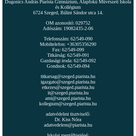
Dugonics András Piarista Gimnázium, Alapfokú Művészeti Iskola
és Kollégium
6724 Szeged, Bálint Sándor utca 14.
OM azonosító: 029752
Adószám: 19082435-2-06
Telefonszám: 62/549-090
Mobiltelefon: +36305356290
Fax: 62/549-099
Titkárság: 62/549-091
Gazdasági iroda: 62/549-092
Gondnok: 62/549-094
titkarsag@szeged.piarista.hu
igazgato@szeged.piarista.hu
etkezes@szeged.piarista.hu
it@szeged.piarista.hu
ami@szeged.piarista.hu
kollegium@szeged.piarista.hu
adatvédelmi tisztviselő:
Dr. Kiss Nóra
adatvedelem@piarista.hu
Iskolai mentálhigiéné: