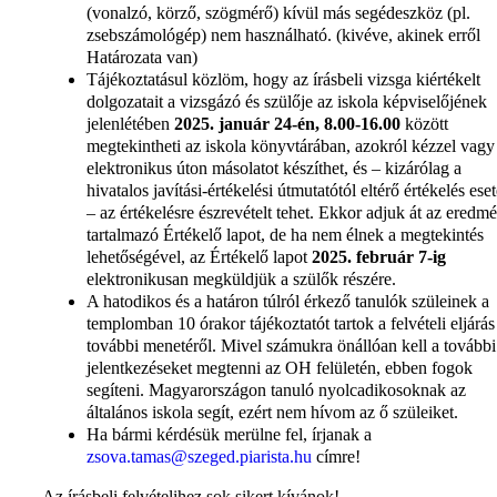
(vonalzó, körző, szögmérő) kívül más segédeszköz (pl.
zsebszámológép) nem használható. (kivéve, akinek erről
Határozata van)
Tájékoztatásul közlöm, hogy az írásbeli vizsga kiértékelt
dolgozatait a vizsgázó és szülője az iskola képviselőjének
jelenlétében
2025. január 24-én, 8.00-16.00
között
megtekintheti az iskola könyvtárában, azokról kézzel vagy
elektronikus úton másolatot készíthet, és – kizárólag a
hivatalos javítási-értékelési útmutatótól eltérő értékelés ese
– az értékelésre észrevételt tehet. Ekkor adjuk át az eredm
tartalmazó Értékelő lapot, de ha nem élnek a megtekintés
lehetőségével, az Értékelő lapot
2025. február 7-ig
elektronikusan megküldjük a szülők részére.
A hatodikos és a határon túlról érkező tanulók szüleinek a
templomban 10 órakor tájékoztatót tartok a felvételi eljárás
további menetéről. Mivel számukra önállóan kell a további
jelentkezéseket megtenni az OH felületén, ebben fogok
segíteni. Magyarországon tanuló nyolcadikosoknak az
általános iskola segít, ezért nem hívom az ő szüleiket.
Ha bármi kérdésük merülne fel, írjanak a
zsova.tamas@szeged.piarista.hu
címre!
Az írásbeli felvételihez sok sikert kívánok!