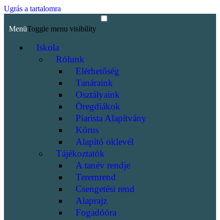
Ugrás a tartalomra
Menü
Toggle menu visibility
Iskola
Rólunk
Elérhetőség
Tanáraink
Osztályaink
Öregdiákok
Piarista Alapítvány
Kórus
Alapító oklevél
Tájékoztatók
A tanév rendje
Teremrend
Csengetési rend
Alaprajz
Fogadóóra