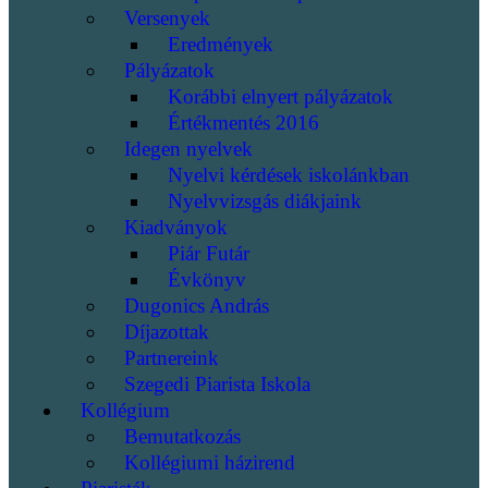
Versenyek
Eredmények
Pályázatok
Korábbi elnyert pályázatok
Értékmentés 2016
Idegen nyelvek
Nyelvi kérdések iskolánkban
Nyelvvizsgás diákjaink
Kiadványok
Piár Futár
Évkönyv
Dugonics András
Díjazottak
Partnereink
Szegedi Piarista Iskola
Kollégium
Bemutatkozás
Kollégiumi házirend