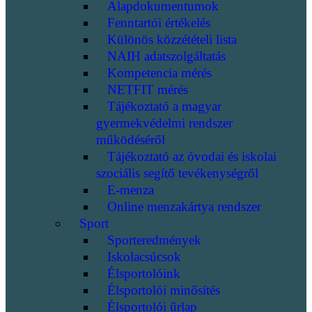
Alapdokumentumok
Fenntartói értékelés
Különös közzétételi lista
NAIH adatszolgáltatás
Kompetencia mérés
NETFIT mérés
Tájékoztató a magyar
gyermekvédelmi rendszer
működéséről
Tájékoztató az óvodai és iskolai
szociális segítő tevékenységről
E-menza
Online menzakártya rendszer
Sport
Sporteredmények
Iskolacsúcsok
Élsportolóink
Élsportolói minősítés
Élsportolói űrlap