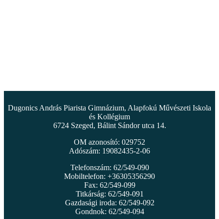
Dugonics András Piarista Gimnázium, Alapfokú Művészeti Iskola
és Kollégium
6724 Szeged, Bálint Sándor utca 14.
OM azonosító: 029752
Adószám: 19082435-2-06
Telefonszám: 62/549-090
Mobiltelefon: +36305356290
Fax: 62/549-099
Titkárság: 62/549-091
Gazdasági iroda: 62/549-092
Gondnok: 62/549-094