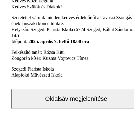
Kedves Közönségünk!
Kedves Szülők és Diákok!
Szeretettel várunk minden kedves érdeklődőt a Tavaszi Zsongás
ének tanszaki koncertünkre.
Helyszín: Szegedi Piarista Iskola (6724 Szeged, Bálint Sándor u.
14.)
Időpont:
2025. április 7. hétfő 18.00 óra
Felkészítő tanár: Rózsa Kitti
Zongorán kísér: Kuzma-Vojtovics Tímea
Szegedi Piarista Iskola
Alapfokú Művészeti Iskola
Oldalsáv megjelenítése