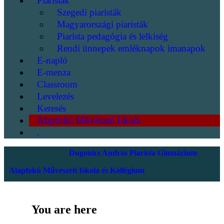
Piaristák
Szegedi piaristák
Magyarországi piaristák
Piarista pedagógia és lelkiség
Rendi ünnepek emléknapok imanapok
E-napló
E-menza
Classroom
Levelezés
Keresés
Alapfokú Művészeti Iskola
.
Dugonics András Piarista Gimnázium
Alapfokú Művészeti Iskola és Kollégium
You are here