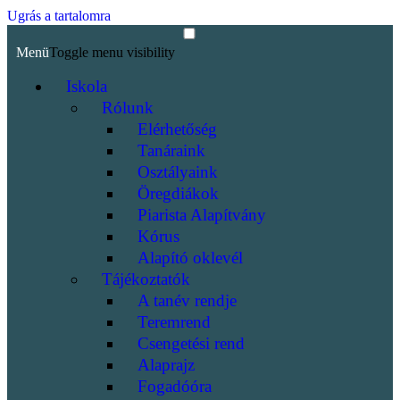
Ugrás a tartalomra
Menü
Toggle menu visibility
Iskola
Rólunk
Elérhetőség
Tanáraink
Osztályaink
Öregdiákok
Piarista Alapítvány
Kórus
Alapító oklevél
Tájékoztatók
A tanév rendje
Teremrend
Csengetési rend
Alaprajz
Fogadóóra