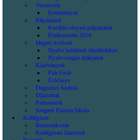
Versenyek
Eredmények
Pályázatok
Korábbi elnyert pályázatok
Értékmentés 2016
Idegen nyelvek
Nyelvi kérdések iskolánkban
Nyelvvizsgás diákjaink
Kiadványok
Piár Futár
Évkönyv
Dugonics András
Díjazottak
Partnereink
Szegedi Piarista Iskola
Kollégium
Bemutatkozás
Kollégiumi házirend