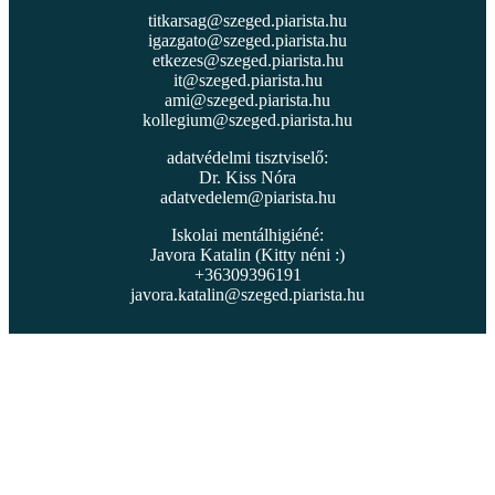
titkarsag@szeged.piarista.hu
igazgato@szeged.piarista.hu
etkezes@szeged.piarista.hu
it@szeged.piarista.hu
ami@szeged.piarista.hu
kollegium@szeged.piarista.hu
adatvédelmi tisztviselő:
Dr. Kiss Nóra
adatvedelem@piarista.hu
Iskolai mentálhigiéné:
Javora Katalin (Kitty néni :)
+36309396191
javora.katalin@szeged.piarista.hu