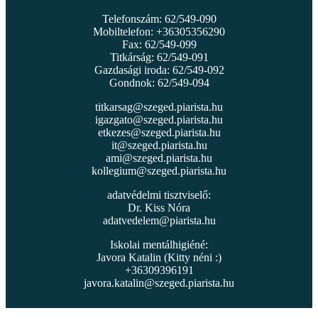
Telefonszám: 62/549-090
Mobiltelefon: +36305356290
Fax: 62/549-099
Titkárság: 62/549-091
Gazdasági iroda: 62/549-092
Gondnok: 62/549-094
titkarsag@szeged.piarista.hu
igazgato@szeged.piarista.hu
etkezes@szeged.piarista.hu
it@szeged.piarista.hu
ami@szeged.piarista.hu
kollegium@szeged.piarista.hu
adatvédelmi tisztviselő:
Dr. Kiss Nóra
adatvedelem@piarista.hu
Iskolai mentálhigiéné:
Javora Katalin (Kitty néni :)
+36309396191
javora.katalin@szeged.piarista.hu