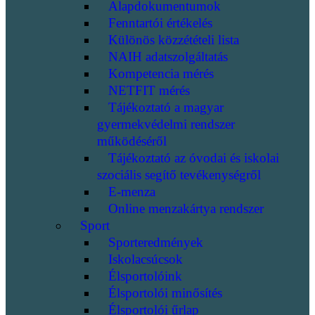
Alapdokumentumok
Fenntartói értékelés
Különös közzétételi lista
NAIH adatszolgáltatás
Kompetencia mérés
NETFIT mérés
Tájékoztató a magyar
gyermekvédelmi rendszer
működéséről
Tájékoztató az óvodai és iskolai
szociális segítő tevékenységről
E-menza
Online menzakártya rendszer
Sport
Sporteredmények
Iskolacsúcsok
Élsportolóink
Élsportolói minősítés
Élsportolói űrlap