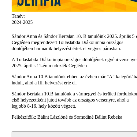
Tanév:
2024-2025
Sándor Anna és Sándor Bertalan 10. B tanulóink 2025. április 5-
Cegléden megrendezett Tollaslabda Diákolimpia országos
döntőjében harmadik helyezést értek el vegyes párosban.
A Tollaslabda Diákolimpia országos döntőjének egyéni versenyei
2025. április 11-én rendezték Cegléden.
Sándor Anna 10.B tanulónk ebben az évben már "A" kategóriáb
indult, ahol a III. helyezést érte el.
Sándor Bertalan 10.B tanulónk a vármegyei és területi fordulóko
első helyezettként jutott tovább az országos versenyre, ahol a
legjobb 8-16. hely között végzett.
Felkészítőik: Bálint Lászlóné és Somodiné Bálint Rebeka