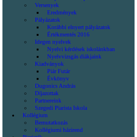
Versenyek
Eredmények
Pályázatok
Korábbi elnyert pályázatok
Értékmentés 2016
Idegen nyelvek
Nyelvi kérdések iskolánkban
Nyelvvizsgás diákjaink
Kiadványok
Piár Futár
Évkönyv
Dugonics András
Díjazottak
Partnereink
Szegedi Piarista Iskola
Kollégium
Bemutatkozás
Kollégiumi házirend