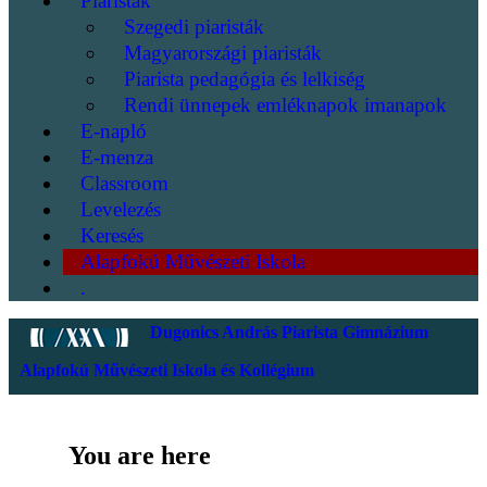
Piaristák
Szegedi piaristák
Magyarországi piaristák
Piarista pedagógia és lelkiség
Rendi ünnepek emléknapok imanapok
E-napló
E-menza
Classroom
Levelezés
Keresés
Alapfokú Művészeti Iskola
.
Dugonics András Piarista Gimnázium
Alapfokú Művészeti Iskola és Kollégium
You are here