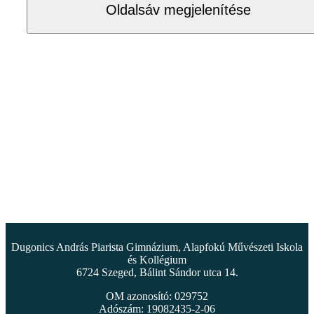
Oldalsáv megjelenítése
Dugonics András Piarista Gimnázium, Alapfokú Művészeti Iskola
és Kollégium
6724 Szeged, Bálint Sándor utca 14.
OM azonosító: 029752
Adószám: 19082435-2-06