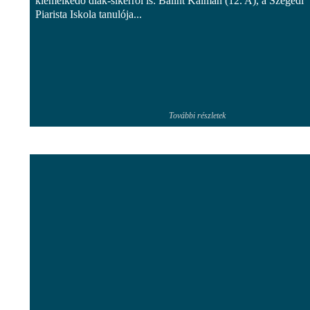
kiemelkedő diák-sikerről is: Bálint Kálmán (12. A), a Szegedi
Piarista Iskola tanulója...
További részletek