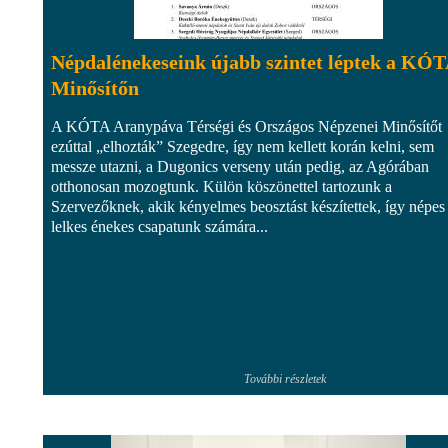
Népdalénekeseink újabb szintet léptek a KÓ
Minősítőn
A KÓTA Aranypáva Térségi és Országos Népzenei Minősítőt
ezúttal „elhozták” Szegedre, így nem kellett korán kelni, sem
messze utazni, a Dugonics verseny után pedig, az Agórában
otthonosan mozogtunk. Külön köszönettel tartozunk a
Szervezőknek, akik kényelmes beosztást készítettek, így népes
lelkes énekes csapatunk számára...
További részletek