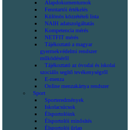
Alapdokumentumok
Fenntartói értékelés
Különös közzétételi lista
NAIH adatszolgáltatás
Kompetencia mérés
NETFIT mérés
Tájékoztató a magyar
gyermekvédelmi rendszer
működéséről
Tájékoztató az óvodai és iskolai
szociális segítő tevékenységről
E-menza
Online menzakártya rendszer
Sport
Sporteredmények
Iskolacsúcsok
Élsportolóink
Élsportolói minősítés
Élsportolói űrlap