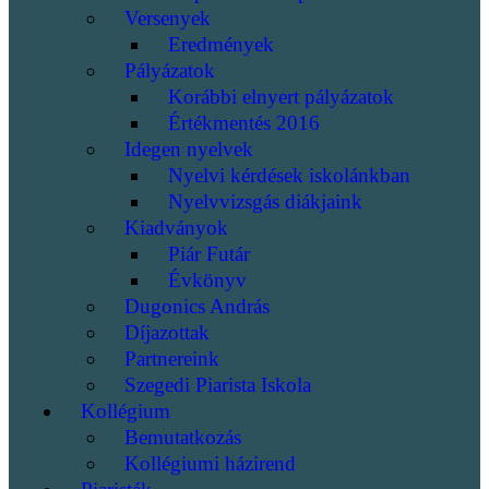
Versenyek
Eredmények
Pályázatok
Korábbi elnyert pályázatok
Értékmentés 2016
Idegen nyelvek
Nyelvi kérdések iskolánkban
Nyelvvizsgás diákjaink
Kiadványok
Piár Futár
Évkönyv
Dugonics András
Díjazottak
Partnereink
Szegedi Piarista Iskola
Kollégium
Bemutatkozás
Kollégiumi házirend