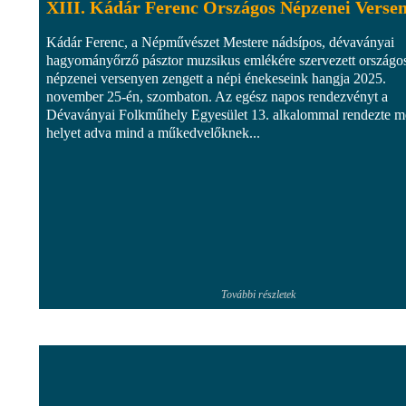
XIII. Kádár Ferenc Országos Népzenei Verse
Kádár Ferenc, a Népművészet Mestere nádsípos, dévaványai
hagyományőrző pásztor muzsikus emlékére szervezett országo
népzenei versenyen zengett a népi énekeseink hangja 2025.
november 25-én, szombaton. Az egész napos rendezvényt a
Dévaványai Folkműhely Egyesület 13. alkalommal rendezte m
helyet adva mind a műkedvelőknek...
További részletek