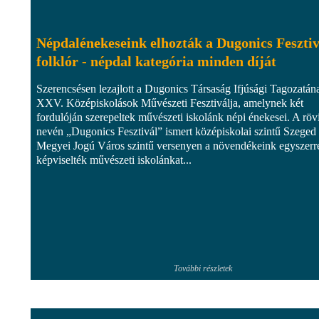
Népdalénekeseink elhozták a Dugonics Fesztiv
folklór - népdal kategória minden díját
Szerencsésen lezajlott a Dugonics Társaság Ifjúsági Tagozatán
XXV. Középiskolások Művészeti Fesztiválja, amelynek két
fordulóján szerepeltek művészeti iskolánk népi énekesei. A röv
nevén „Dugonics Fesztivál” ismert középiskolai szintű Szeged
Megyei Jogú Város szintű versenyen a növendékeink egyszerr
képviselték művészeti iskolánkat...
További részletek