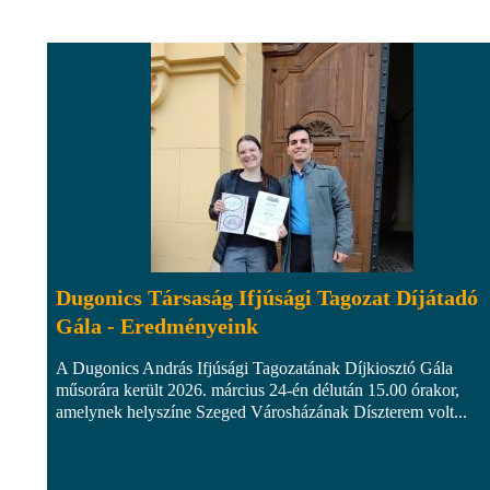
Dugonics Társaság Ifjúsági Tagozat Díjátadó
Gála - Eredményeink
A Dugonics András Ifjúsági Tagozatának Díjkiosztó Gála
műsorára került 2026. március 24-én délután 15.00 órakor,
amelynek helyszíne Szeged Városházának Díszterem volt...