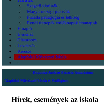
Piaristák
Szegedi piaristák
Magyarországi piaristák
Piarista pedagógia és lelkiség
Rendi ünnepek emléknapok imanapok
E-napló
E-menza
Classroom
Levelezés
Keresés
Alapfokú Művészeti Iskola
.
Dugonics András Piarista Gimnázium
Alapfokú Művészeti Iskola és Kollégium
Hírek, események az iskola