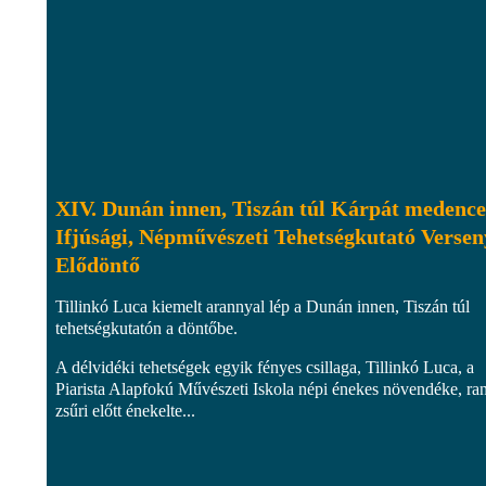
XIV. Dunán innen, Tiszán túl Kárpát medencei
Ifjúsági, Népművészeti Tehetségkutató Versen
Elődöntő
Tillinkó Luca kiemelt arannyal lép a Dunán innen, Tiszán túl
tehetségkutatón a döntőbe.
A délvidéki tehetségek egyik fényes csillaga, Tillinkó Luca, a
Piarista Alapfokú Művészeti Iskola népi énekes növendéke, ra
zsűri előtt énekelte...