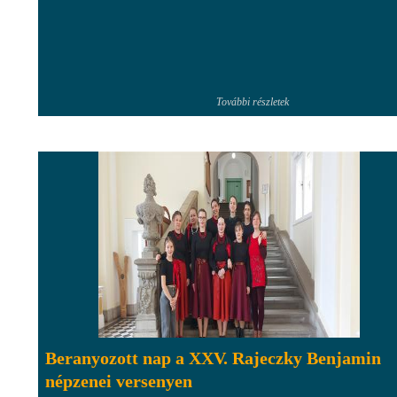
További részletek
Beranyozott nap a XXV. Rajeczky Benjamin
népzenei versenyen