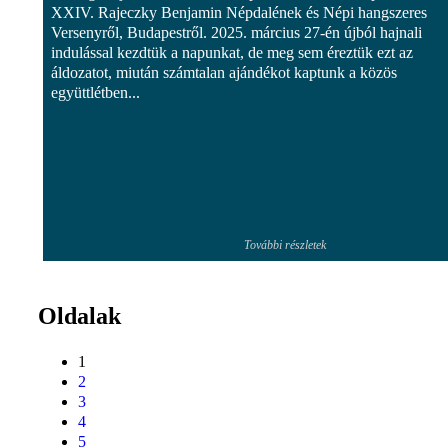
XXIV. Rajeczky Benjamin Népdalének és Népi hangszeres
Versenyről, Budapestről. 2025. március 27-én újból hajnali
indulással kezdtük a napunkat, de meg sem éreztük ezt az
áldozatot, miután számtalan ajándékot kaptunk a közös
együttlétben...
További részletek
Oldalak
1
2
3
4
5