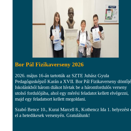
Bor Pál Fizikaverseny 2026
2026. május 16-án tartották az SZTE Juhász Gyula
Pedagógusképző Karán a XVII. Bor Pál Fizikaverseny döntőjé
Iskolánkból három diákot hívtak be a háromfordulós verseny
utolsó fordulójába, ahol egy mérési feladatot kellett elvégezni,
majd egy feladatsort kellett megoldani.
Szabó Bence 10., Kurai Marcell 8., Kothencz Ida 1. helyezést 
el a hetedikesek versenyén. Gratulálunk!