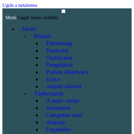
Ugrás a tartalomra
Menü
Toggle menu visibility
Iskola
Rólunk
Elérhetőség
Tanáraink
Osztályaink
Öregdiákok
Piarista Alapítvány
Kórus
Alapító oklevél
Tájékoztatók
A tanév rendje
Teremrend
Csengetési rend
Alaprajz
Fogadóóra