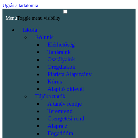
Ugrás a tartalomra
Menü
Toggle menu visibility
Iskola
Rólunk
Elérhetőség
Tanáraink
Osztályaink
Öregdiákok
Piarista Alapítvány
Kórus
Alapító oklevél
Tájékoztatók
A tanév rendje
Teremrend
Csengetési rend
Alaprajz
Fogadóóra