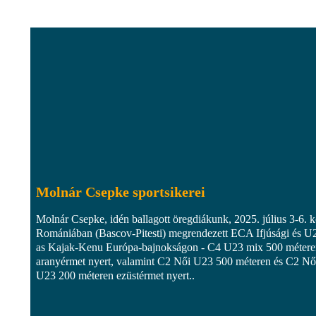
Molnár Csepke sportsikerei
Molnár Csepke, idén ballagott öregdiákunk, 2025. július 3-6. k
Romániában (Bascov-Pitesti) megrendezett ECA Ifjúsági és U
as Kajak-Kenu Európa-bajnokságon - C4 U23 mix 500 métere
aranyérmet nyert, valamint C2 Női U23 500 méteren és C2 Nő
U23 200 méteren ezüstérmet nyert..