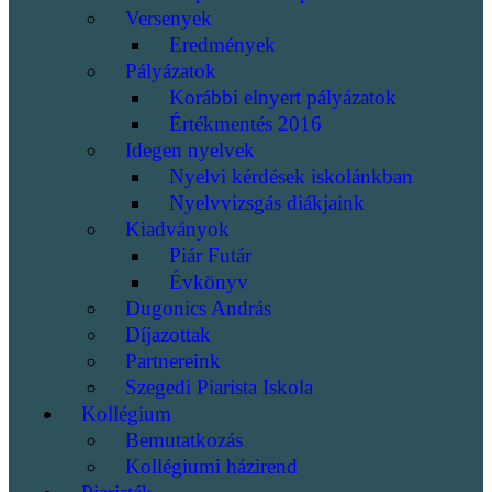
Versenyek
Eredmények
Pályázatok
Korábbi elnyert pályázatok
Értékmentés 2016
Idegen nyelvek
Nyelvi kérdések iskolánkban
Nyelvvizsgás diákjaink
Kiadványok
Piár Futár
Évkönyv
Dugonics András
Díjazottak
Partnereink
Szegedi Piarista Iskola
Kollégium
Bemutatkozás
Kollégiumi házirend