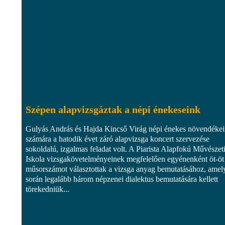
Szépen alapvizsgáztak a népi énekeseink
Gulyás András és Hajda Kincső Virág népi énekes növendéke
számára a hatodik évet záró alapvizsga koncert szervezése
sokoldalú, izgalmas feladat volt. A Piarista Alapfokú Művészet
Iskola vizsgakövetelményeinek megfelelően egyénenként öt-öt
műsorszámot választottak a vizsga anyag bemutatásához, amel
során legalább három népzenei dialektus bemutatására kellett
törekedniük...