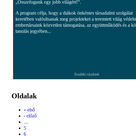
„Összefogunk egy jobb világért!”.
A program célja, hogy a diákok önkéntes társadalmi szolgálat
keretében valósítsanak meg projekteket a teremtett világ védel
embertársaink közvetlen támogatása, az együttműködés és a k
tanulás jegyében...
További részletek
Oldalak
« első
‹ előző
…
5
6