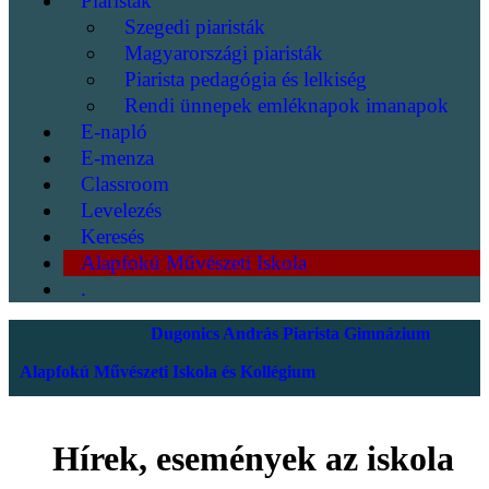
Piaristák
Szegedi piaristák
Magyarországi piaristák
Piarista pedagógia és lelkiség
Rendi ünnepek emléknapok imanapok
E-napló
E-menza
Classroom
Levelezés
Keresés
Alapfokú Művészeti Iskola
.
Dugonics András Piarista Gimnázium
Alapfokú Művészeti Iskola és Kollégium
Hírek, események az iskola