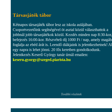
Társasjáték tábor
Kétnapos társasjáték tábor lesz az iskola aulájában.
Csoportvezetőink segítségével öt asztal közül választhattok a
jobbnál jobb társasjátékok közül. Kezdés minden nap 8:30-kor,
befejezés 16:00-kor. Részvételi díj 1000 Ft / nap, amely magá
foglalja az ebéd árát is. Leendő diákjaink is jelentkezhetnek! A
egy napra is lehet jönni. 20 fős keretben gondolkodunk.
Jelentkezés Keserű György tanár úrnál emailen:
keseru.gyorgy@szeged.piarista.hu
További részletek