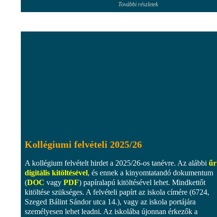
További részletek
Kollégiumi felvételi 2025/26
A kollégium felvételt hirdet a 2025/26-os tanévre. Az alábbi
űr
digitális kitöltésével
, és ennek a kinyomtatandó dokumentum
(
DOC
vagy
PDF
) papíralapú kitöltésével lehet. Mindkettőt
kitöltése szükséges. A felvételi papírt az iskola címére (6724,
Szeged Bálint Sándor utca 14.), vagy az iskola portájára
személyesen lehet leadni. Az iskolába újonnan érkezők a