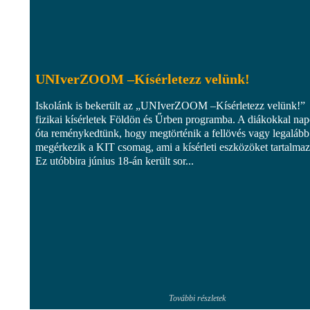
UNIverZOOM –Kísérletezz velünk!
Iskolánk is bekerült az „UNIverZOOM –Kísérletezz velünk!”
fizikai kísérletek Földön és Űrben programba. A diákokkal na
óta reménykedtünk, hogy megtörténik a fellövés vagy legalább
megérkezik a KIT csomag, ami a kísérleti eszközöket tartalmaz
Ez utóbbira június 18-án került sor...
További részletek