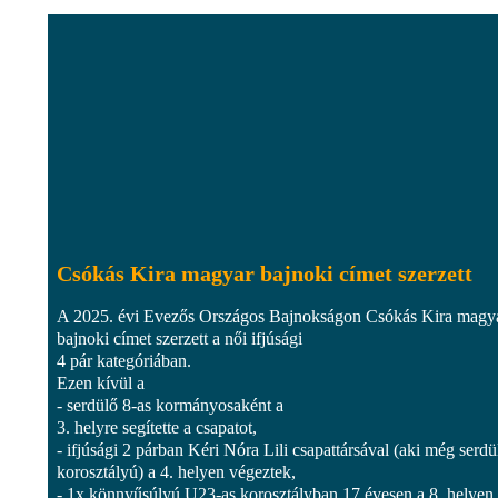
Csókás Kira magyar bajnoki címet szerzett
A 2025. évi Evezős Országos Bajnokságon Csókás Kira magy
bajnoki címet szerzett a női ifjúsági
4 pár kategóriában.
Ezen kívül a
- serdülő 8-as kormányosaként a
3. helyre segítette a csapatot,
- ifjúsági 2 párban Kéri Nóra Lili csapattársával (aki még serdü
korosztályú) a 4. helyen végeztek,
- 1x könnyűsúlyú U23-as korosztályban 17 évesen a 8. helyen