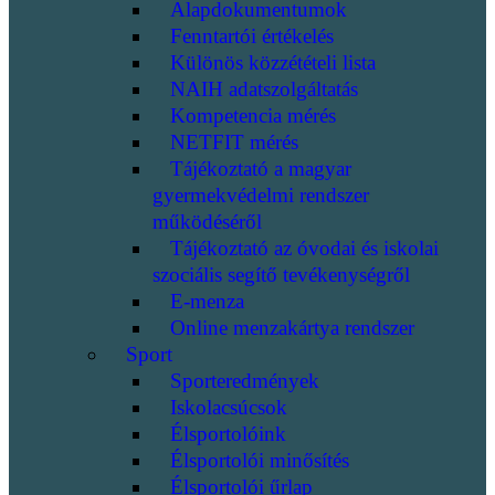
Alapdokumentumok
Fenntartói értékelés
Különös közzétételi lista
NAIH adatszolgáltatás
Kompetencia mérés
NETFIT mérés
Tájékoztató a magyar
gyermekvédelmi rendszer
működéséről
Tájékoztató az óvodai és iskolai
szociális segítő tevékenységről
E-menza
Online menzakártya rendszer
Sport
Sporteredmények
Iskolacsúcsok
Élsportolóink
Élsportolói minősítés
Élsportolói űrlap