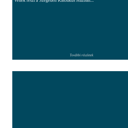
vettek részt a Szegeden Katolikus Házban...
További részletek