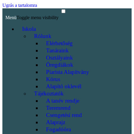
Ugrás a tartalomra
Menü
Toggle menu visibility
Iskola
Rólunk
Elérhetőség
Tanáraink
Osztályaink
Öregdiákok
Piarista Alapítvány
Kórus
Alapító oklevél
Tájékoztatók
A tanév rendje
Teremrend
Csengetési rend
Alaprajz
Fogadóóra