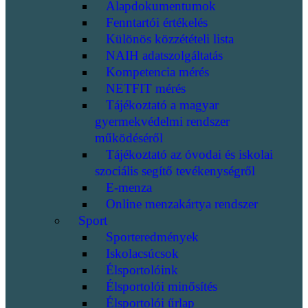
Alapdokumentumok
Fenntartói értékelés
Különös közzétételi lista
NAIH adatszolgáltatás
Kompetencia mérés
NETFIT mérés
Tájékoztató a magyar
gyermekvédelmi rendszer
működéséről
Tájékoztató az óvodai és iskolai
szociális segítő tevékenységről
E-menza
Online menzakártya rendszer
Sport
Sporteredmények
Iskolacsúcsok
Élsportolóink
Élsportolói minősítés
Élsportolói űrlap