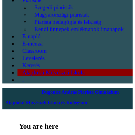
Piaristák
Szegedi piaristák
Magyarországi piaristák
Piarista pedagógia és lelkiség
Rendi ünnepek emléknapok imanapok
E-napló
E-menza
Classroom
Levelezés
Keresés
Alapfokú Művészeti Iskola
.
Dugonics András Piarista Gimnázium
Alapfokú Művészeti Iskola és Kollégium
You are here