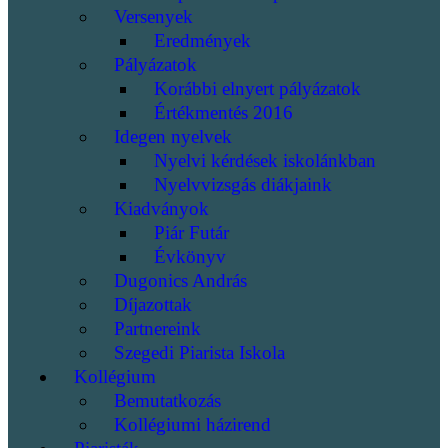
Versenyek
Eredmények
Pályázatok
Korábbi elnyert pályázatok
Értékmentés 2016
Idegen nyelvek
Nyelvi kérdések iskolánkban
Nyelvvizsgás diákjaink
Kiadványok
Piár Futár
Évkönyv
Dugonics András
Díjazottak
Partnereink
Szegedi Piarista Iskola
Kollégium
Bemutatkozás
Kollégiumi házirend