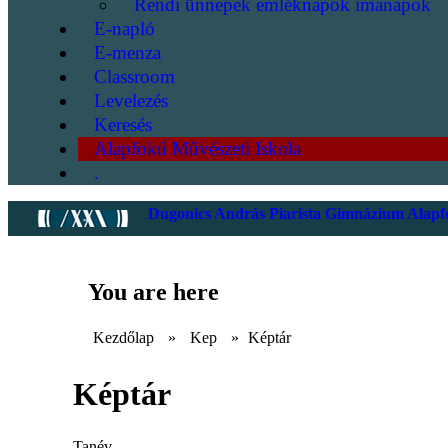
Rendi ünnepek emléknapok imanapok
E-napló
E-menza
Classroom
Levelezés
Keresés
Alapfokú Művészeti Iskola
.
Dugonics András Piarista Gimnázium Alapfo
You are here
Kezdőlap
»
Kep
»
Képtár
Képtár
Tanév