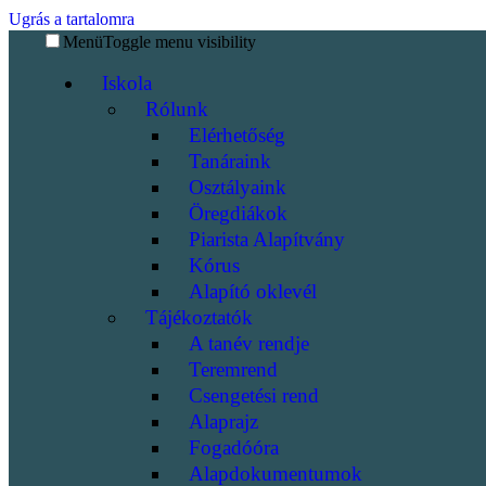
Ugrás a tartalomra
Menü
Toggle menu visibility
Iskola
Rólunk
Elérhetőség
Tanáraink
Osztályaink
Öregdiákok
Piarista Alapítvány
Kórus
Alapító oklevél
Tájékoztatók
A tanév rendje
Teremrend
Csengetési rend
Alaprajz
Fogadóóra
Alapdokumentumok