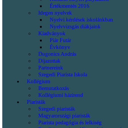
Értékmentés 2016
Idegen nyelvek
Nyelvi kérdések iskolánkban
Nyelvvizsgás diákjaink
Kiadványok
Piár Futár
Évkönyv
Dugonics András
Díjazottak
Partnereink
Szegedi Piarista Iskola
Kollégium
Bemutatkozás
Kollégiumi házirend
Piaristák
Szegedi piaristák
Magyarországi piaristák
Piarista pedagógia és lelkiség