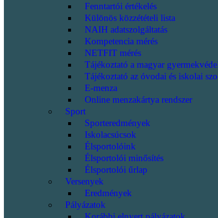
Fenntartói értékelés
Különös közzétételi lista
NAIH adatszolgáltatás
Kompetencia mérés
NETFIT mérés
Tájékoztató a magyar gyermekvéde
Tájékoztató az óvodai és iskolai szo
E-menza
Online menzakártya rendszer
Sport
Sporteredmények
Iskolacsúcsok
Élsportolóink
Élsportolói minősítés
Élsportolói űrlap
Versenyek
Eredmények
Pályázatok
Korábbi elnyert pályázatok