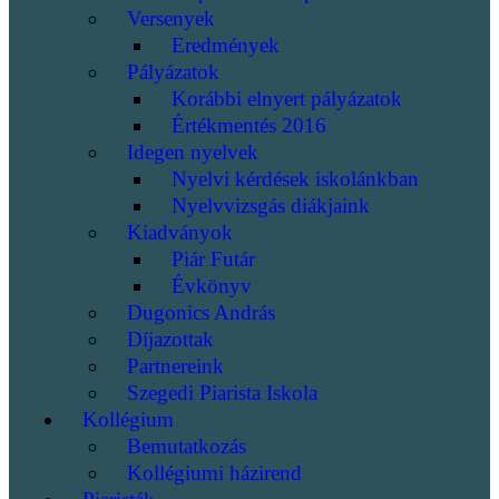
Versenyek
Eredmények
Pályázatok
Korábbi elnyert pályázatok
Értékmentés 2016
Idegen nyelvek
Nyelvi kérdések iskolánkban
Nyelvvizsgás diákjaink
Kiadványok
Piár Futár
Évkönyv
Dugonics András
Díjazottak
Partnereink
Szegedi Piarista Iskola
Kollégium
Bemutatkozás
Kollégiumi házirend