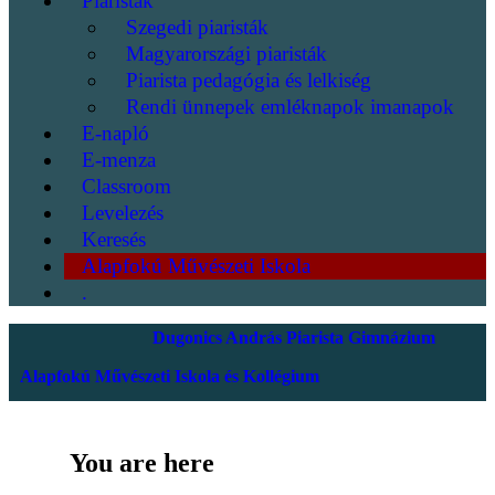
Piaristák
Szegedi piaristák
Magyarországi piaristák
Piarista pedagógia és lelkiség
Rendi ünnepek emléknapok imanapok
E-napló
E-menza
Classroom
Levelezés
Keresés
Alapfokú Művészeti Iskola
.
Dugonics András Piarista Gimnázium
Alapfokú Művészeti Iskola és Kollégium
You are here