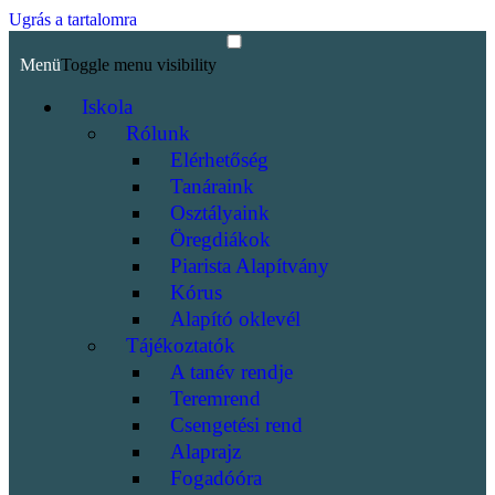
Ugrás a tartalomra
Menü
Toggle menu visibility
Iskola
Rólunk
Elérhetőség
Tanáraink
Osztályaink
Öregdiákok
Piarista Alapítvány
Kórus
Alapító oklevél
Tájékoztatók
A tanév rendje
Teremrend
Csengetési rend
Alaprajz
Fogadóóra