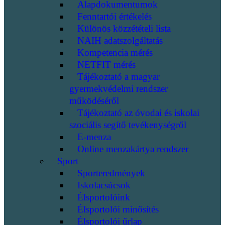
Alapdokumentumok
Fenntartói értékelés
Különös közzétételi lista
NAIH adatszolgáltatás
Kompetencia mérés
NETFIT mérés
Tájékoztató a magyar
gyermekvédelmi rendszer
működéséről
Tájékoztató az óvodai és iskolai
szociális segítő tevékenységről
E-menza
Online menzakártya rendszer
Sport
Sporteredmények
Iskolacsúcsok
Élsportolóink
Élsportolói minősítés
Élsportolói űrlap