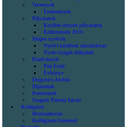
Versenyek
Eredmények
Pályázatok
Korábbi elnyert pályázatok
Értékmentés 2016
Idegen nyelvek
Nyelvi kérdések iskolánkban
Nyelvvizsgás diákjaink
Kiadványok
Piár Futár
Évkönyv
Dugonics András
Díjazottak
Partnereink
Szegedi Piarista Iskola
Kollégium
Bemutatkozás
Kollégiumi házirend