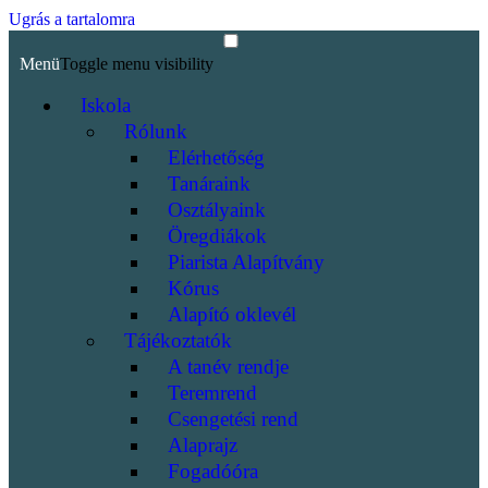
Ugrás a tartalomra
Menü
Toggle menu visibility
Iskola
Rólunk
Elérhetőség
Tanáraink
Osztályaink
Öregdiákok
Piarista Alapítvány
Kórus
Alapító oklevél
Tájékoztatók
A tanév rendje
Teremrend
Csengetési rend
Alaprajz
Fogadóóra