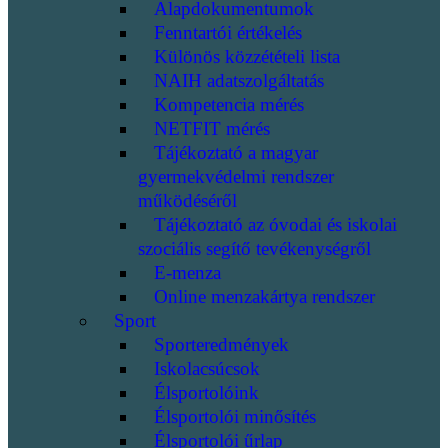
Alapdokumentumok
Fenntartói értékelés
Különös közzétételi lista
NAIH adatszolgáltatás
Kompetencia mérés
NETFIT mérés
Tájékoztató a magyar
gyermekvédelmi rendszer
működéséről
Tájékoztató az óvodai és iskolai
szociális segítő tevékenységről
E-menza
Online menzakártya rendszer
Sport
Sporteredmények
Iskolacsúcsok
Élsportolóink
Élsportolói minősítés
Élsportolói űrlap