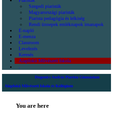
Piaristák
Szegedi piaristák
Magyarországi piaristák
Piarista pedagógia és lelkiség
Rendi ünnepek emléknapok imanapok
E-napló
E-menza
Classroom
Levelezés
Keresés
Alapfokú Művészeti Iskola
.
Dugonics András Piarista Gimnázium
Alapfokú Művészeti Iskola és Kollégium
You are here