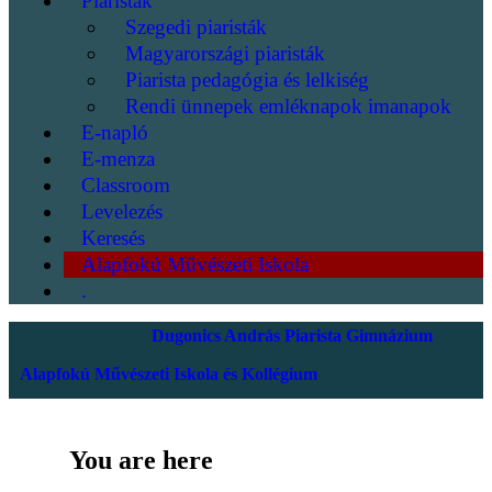
Piaristák
Szegedi piaristák
Magyarországi piaristák
Piarista pedagógia és lelkiség
Rendi ünnepek emléknapok imanapok
E-napló
E-menza
Classroom
Levelezés
Keresés
Alapfokú Művészeti Iskola
.
Dugonics András Piarista Gimnázium
Alapfokú Művészeti Iskola és Kollégium
You are here