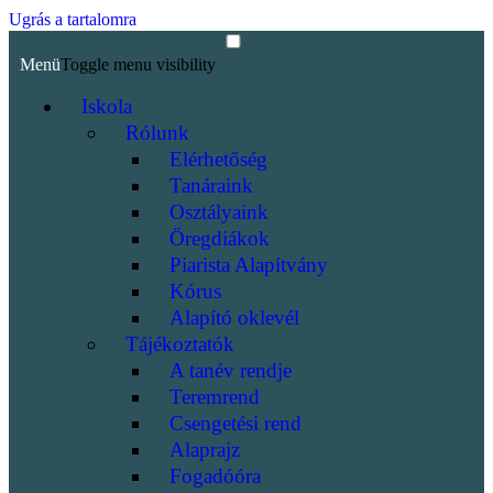
Ugrás a tartalomra
Menü
Toggle menu visibility
Iskola
Rólunk
Elérhetőség
Tanáraink
Osztályaink
Öregdiákok
Piarista Alapítvány
Kórus
Alapító oklevél
Tájékoztatók
A tanév rendje
Teremrend
Csengetési rend
Alaprajz
Fogadóóra