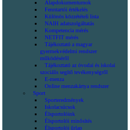
Alapdokumentumok
Fenntartói értékelés
Különös közzétételi lista
NAIH adatszolgáltatás
Kompetencia mérés
NETFIT mérés
Tájékoztató a magyar
gyermekvédelmi rendszer
működéséről
Tájékoztató az óvodai és iskolai
szociális segítő tevékenységről
E-menza
Online menzakártya rendszer
Sport
Sporteredmények
Iskolacsúcsok
Élsportolóink
Élsportolói minősítés
Élsportolói űrlap