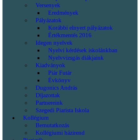
Versenyek
Eredmények
Pályázatok
Korábbi elnyert pályázatok
Értékmentés 2016
Idegen nyelvek
Nyelvi kérdések iskolánkban
Nyelvvizsgás diákjaink
Kiadványok
Piár Futár
Évkönyv
Dugonics András
Díjazottak
Partnereink
Szegedi Piarista Iskola
Kollégium
Bemutatkozás
Kollégiumi házirend