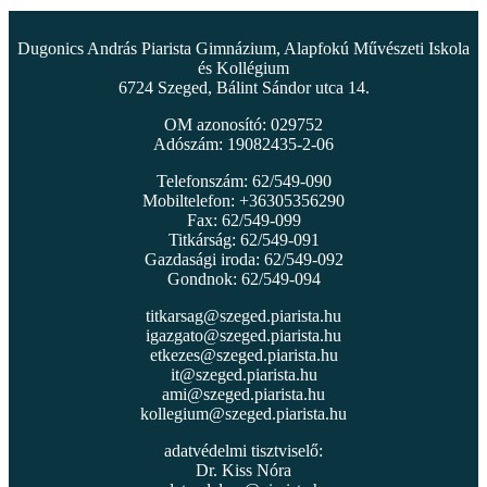
Dugonics András Piarista Gimnázium, Alapfokú Művészeti Iskola
és Kollégium
6724 Szeged, Bálint Sándor utca 14.
OM azonosító: 029752
Adószám: 19082435-2-06
Telefonszám: 62/549-090
Mobiltelefon: +36305356290
Fax: 62/549-099
Titkárság: 62/549-091
Gazdasági iroda: 62/549-092
Gondnok: 62/549-094
titkarsag@szeged.piarista.hu
igazgato@szeged.piarista.hu
etkezes@szeged.piarista.hu
it@szeged.piarista.hu
ami@szeged.piarista.hu
kollegium@szeged.piarista.hu
adatvédelmi tisztviselő:
Dr. Kiss Nóra