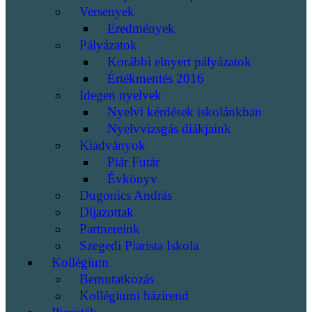
Versenyek
Eredmények
Pályázatok
Korábbi elnyert pályázatok
Értékmentés 2016
Idegen nyelvek
Nyelvi kérdések iskolánkban
Nyelvvizsgás diákjaink
Kiadványok
Piár Futár
Évkönyv
Dugonics András
Díjazottak
Partnereink
Szegedi Piarista Iskola
Kollégium
Bemutatkozás
Kollégiumi házirend