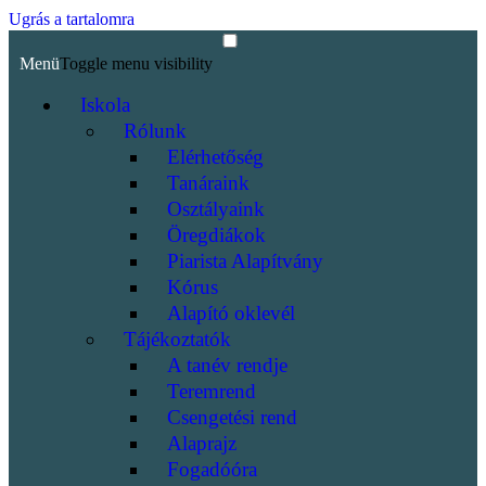
Ugrás a tartalomra
Menü
Toggle menu visibility
Iskola
Rólunk
Elérhetőség
Tanáraink
Osztályaink
Öregdiákok
Piarista Alapítvány
Kórus
Alapító oklevél
Tájékoztatók
A tanév rendje
Teremrend
Csengetési rend
Alaprajz
Fogadóóra