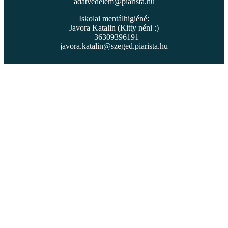
adatvedelem@piarista.hu
Iskolai mentálhigiéné:
Javora Katalin (Kitty néni :)
+36309396191
javora.katalin@szeged.piarista.hu