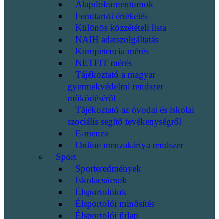
Alapdokumentumok
Fenntartói értékelés
Különös közzétételi lista
NAIH adatszolgáltatás
Kompetencia mérés
NETFIT mérés
Tájékoztató a magyar
gyermekvédelmi rendszer
működéséről
Tájékoztató az óvodai és iskolai
szociális segítő tevékenységről
E-menza
Online menzakártya rendszer
Sport
Sporteredmények
Iskolacsúcsok
Élsportolóink
Élsportolói minősítés
Élsportolói űrlap