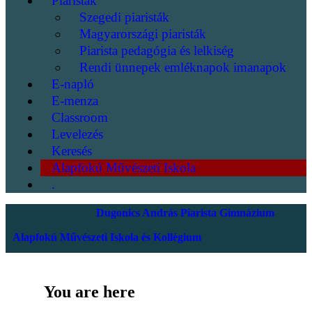
Piaristák
Szegedi piaristák
Magyarországi piaristák
Piarista pedagógia és lelkiség
Rendi ünnepek emléknapok imanapok
E-napló
E-menza
Classroom
Levelezés
Keresés
Alapfokú Művészeti Iskola
.
Dugonics András Piarista Gimnázium
Alapfokú Művészeti Iskola és Kollégium
You are here