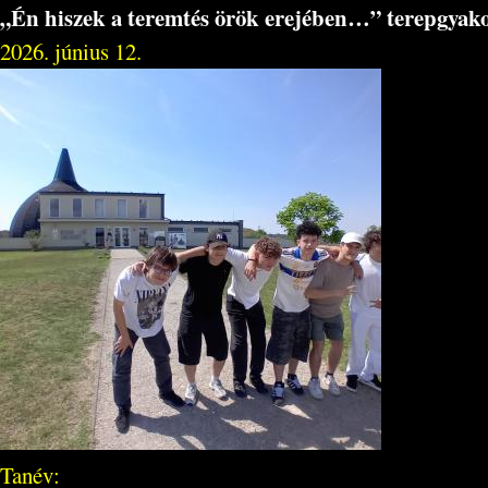
„Én hiszek a teremtés örök erejében…” terepgyako
2026. június 12.
Tanév: