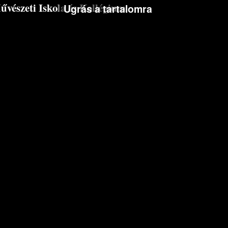
észeti Iskola és Kollégium
Ugrás a tartalomra