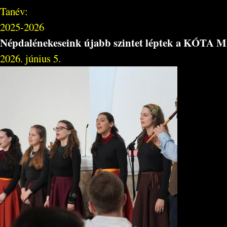
Tanév:
2025-2026
Népdalénekeseink újabb szintet léptek a KÓTA M
2026. június 5.