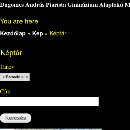
Dugonics András Piarista Gimnázium Alapfokú Műv
You are here
Kezdőlap
»
Kep
»
Képtár
Képtár
Tanév
Cím