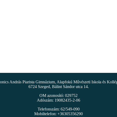
nics András Piarista Gimnázium, Alapfokú Művészeti Iskola és Koll
6724 Szeged, Bálint Sándor utca 14.
OM azonosító: 029752
Adószám: 19082435-2-06
Telefonszám: 62/549-090
Mobiltelefon: +36305356290