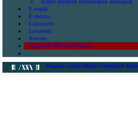
Rendi ünnepek emléknapok imanapok
E-napló
E-menza
Classroom
Levelezés
Keresés
Alapfokú Művészeti Iskola
.
Dugonics András Piarista Gimnázium Alapfo