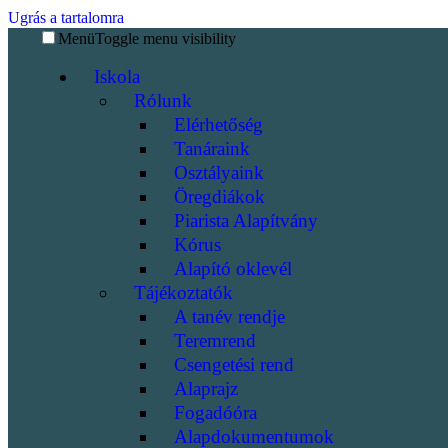
Ugrás a tartalomra
Menü
Toggle menu visibility
Iskola
Rólunk
Elérhetőség
Tanáraink
Osztályaink
Öregdiákok
Piarista Alapítvány
Kórus
Alapító oklevél
Tájékoztatók
A tanév rendje
Teremrend
Csengetési rend
Alaprajz
Fogadóóra
Alapdokumentumok