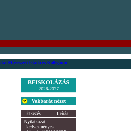
kú Művészeti Iskola és Kollégium
BEISKOLÁZÁS
2026-2027
Vakbarát nézet
Étkezés
Leírás
Nyilatkozat
kedvezményes