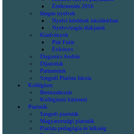
Értékmentés 2016
Idegen nyelvek
Nyelvi kérdések iskolánkban
Nyelvvizsgás diákjaink
Kiadványok
Piár Futár
Évkönyv
Dugonics András
Díjazottak
Partnereink
Szegedi Piarista Iskola
Kollégium
Bemutatkozás
Kollégiumi házirend
Piaristák
Szegedi piaristák
Magyarországi piaristák
Piarista pedagógia és lelkiség