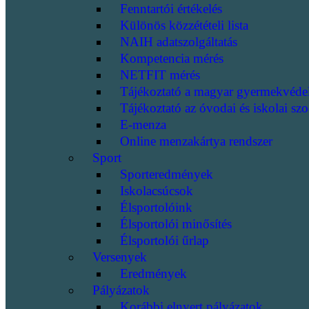
Fenntartói értékelés
Különös közzétételi lista
NAIH adatszolgáltatás
Kompetencia mérés
NETFIT mérés
Tájékoztató a magyar gyermekvéde
Tájékoztató az óvodai és iskolai szo
E-menza
Online menzakártya rendszer
Sport
Sporteredmények
Iskolacsúcsok
Élsportolóink
Élsportolói minősítés
Élsportolói űrlap
Versenyek
Eredmények
Pályázatok
Korábbi elnyert pályázatok