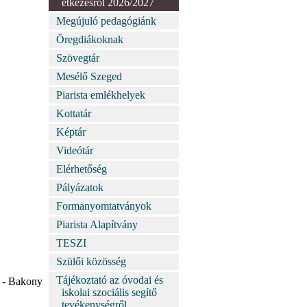
étkezésről 2026/2027
Megújuló pedagógiánk
Öregdiákoknak
Szövegtár
Mesélő Szeged
Piarista emlékhelyek
Kottatár
Képtár
Videótár
Elérhetőség
Pályázatok
Formanyomtatványok
Piarista Alapítvány
TESZI
Szülői közösség
Tájékoztató az óvodai és
a - Bakony
iskolai szociális segítő
tevékenységről