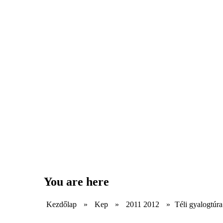
You are here
Kezdőlap
»
Kep
»
2011 2012
»
Téli gyalogtúr