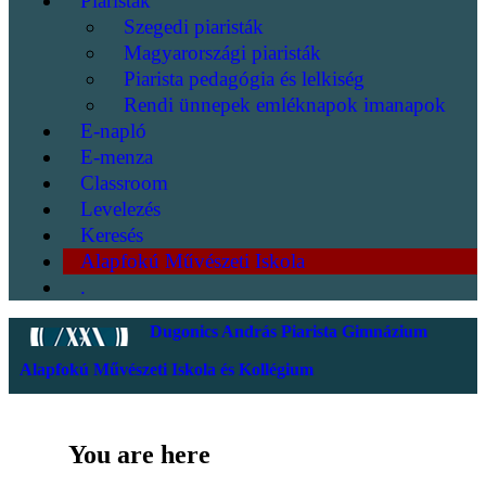
Piaristák
Szegedi piaristák
Magyarországi piaristák
Piarista pedagógia és lelkiség
Rendi ünnepek emléknapok imanapok
E-napló
E-menza
Classroom
Levelezés
Keresés
Alapfokú Művészeti Iskola
.
Dugonics András Piarista Gimnázium
Alapfokú Művészeti Iskola és Kollégium
You are here