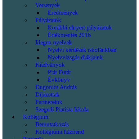
Versenyek
Eredmények
Pályázatok
Korábbi elnyert pályázatok
Értékmentés 2016
Idegen nyelvek
Nyelvi kérdések iskolánkban
Nyelvvizsgás diákjaink
Kiadványok
Piár Futár
Évkönyv
Dugonics András
Díjazottak
Partnereink
Szegedi Piarista Iskola
Kollégium
Bemutatkozás
Kollégiumi házirend