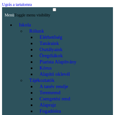
Ugrás a tartalomra
Menü
Toggle menu visibility
Iskola
Rólunk
Elérhetőség
Tanáraink
Osztályaink
Öregdiákok
Piarista Alapítvány
Kórus
Alapító oklevél
Tájékoztatók
A tanév rendje
Teremrend
Csengetési rend
Alaprajz
Fogadóóra