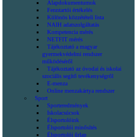
Alapdokumentumok
Fenntartói értékelés
Különös közzétételi lista
NAIH adatszolgáltatás
Kompetencia mérés
NETFIT mérés
Tájékoztató a magyar
gyermekvédelmi rendszer
működéséről
Tájékoztató az óvodai és iskolai
szociális segítő tevékenységről
E-menza
Online menzakártya rendszer
Sport
Sporteredmények
Iskolacsúcsok
Élsportolóink
Élsportolói minősítés
Élsportolói űrlap