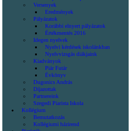
Versenyek
Eredmények
Pályázatok
Korábbi elnyert pályázatok
Értékmentés 2016
Idegen nyelvek
Nyelvi kérdések iskolánkban
Nyelvvizsgás diákjaink
Kiadványok
Piár Futár
Évkönyv
Dugonics András
Díjazottak
Partnereink
Szegedi Piarista Iskola
Kollégium
Bemutatkozás
Kollégiumi házirend