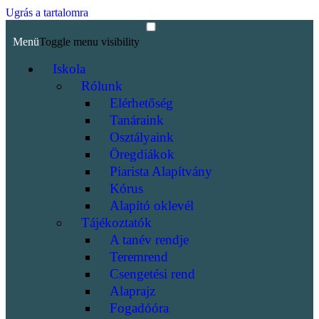
Ugrás a tartalomra
Menü
Toggle menu visibility
Iskola
Rólunk
Elérhetőség
Tanáraink
Osztályaink
Öregdiákok
Piarista Alapítvány
Kórus
Alapító oklevél
Tájékoztatók
A tanév rendje
Teremrend
Csengetési rend
Alaprajz
Fogadóóra