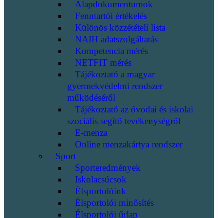
Alapdokumentumok
Fenntartói értékelés
Különös közzétételi lista
NAIH adatszolgáltatás
Kompetencia mérés
NETFIT mérés
Tájékoztató a magyar
gyermekvédelmi rendszer
működéséről
Tájékoztató az óvodai és iskolai
szociális segítő tevékenységről
E-menza
Online menzakártya rendszer
Sport
Sporteredmények
Iskolacsúcsok
Élsportolóink
Élsportolói minősítés
Élsportolói űrlap