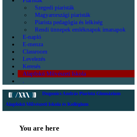
Piaristák
Szegedi piaristák
Magyarországi piaristák
Piarista pedagógia és lelkiség
Rendi ünnepek emléknapok imanapok
E-napló
E-menza
Classroom
Levelezés
Keresés
Alapfokú Művészeti Iskola
.
Dugonics András Piarista Gimnázium
Alapfokú Művészeti Iskola és Kollégium
You are here