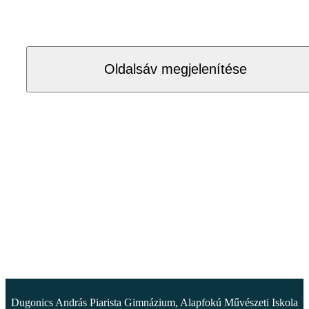
Oldalsáv megjelenítése
Dugonics András Piarista Gimnázium, Alapfokú Művészeti Iskola