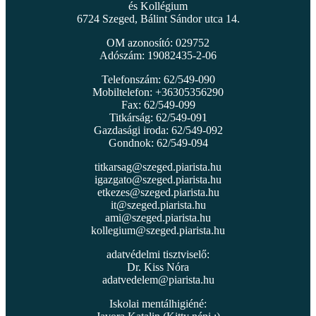
és Kollégium
6724 Szeged, Bálint Sándor utca 14.
OM azonosító: 029752
Adószám: 19082435-2-06
Telefonszám: 62/549-090
Mobiltelefon: +36305356290
Fax: 62/549-099
Titkárság: 62/549-091
Gazdasági iroda: 62/549-092
Gondnok: 62/549-094
titkarsag@szeged.piarista.hu
igazgato@szeged.piarista.hu
etkezes@szeged.piarista.hu
it@szeged.piarista.hu
ami@szeged.piarista.hu
kollegium@szeged.piarista.hu
adatvédelmi tisztviselő:
Dr. Kiss Nóra
adatvedelem@piarista.hu
Iskolai mentálhigiéné: