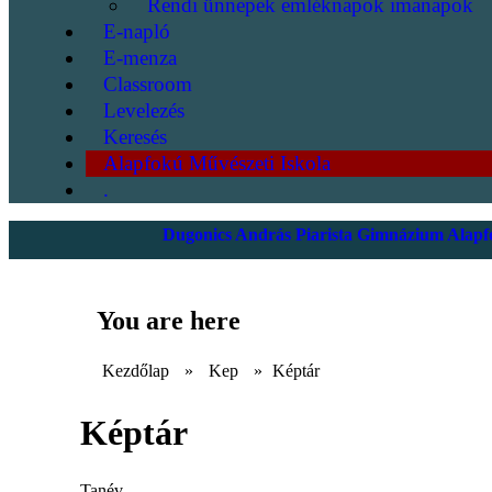
Rendi ünnepek emléknapok imanapok
E-napló
E-menza
Classroom
Levelezés
Keresés
Alapfokú Művészeti Iskola
.
Dugonics András Piarista Gimnázium Alapfo
You are here
Kezdőlap
»
Kep
»
Képtár
Képtár
Tanév