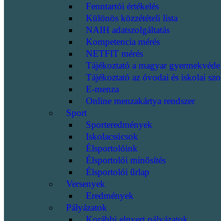
Fenntartói értékelés
Különös közzétételi lista
NAIH adatszolgáltatás
Kompetencia mérés
NETFIT mérés
Tájékoztató a magyar gyermekvéde
Tájékoztató az óvodai és iskolai szo
E-menza
Online menzakártya rendszer
Sport
Sporteredmények
Iskolacsúcsok
Élsportolóink
Élsportolói minősítés
Élsportolói űrlap
Versenyek
Eredmények
Pályázatok
Korábbi elnyert pályázatok