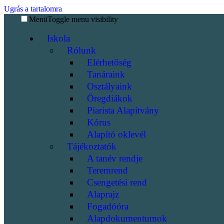
Ugrás a tartalomra
Menü
Toggle menu visibility
Iskola
Rólunk
Elérhetőség
Tanáraink
Osztályaink
Öregdiákok
Piarista Alapítvány
Kórus
Alapító oklevél
Tájékoztatók
A tanév rendje
Teremrend
Csengetési rend
Alaprajz
Fogadóóra
Alapdokumentumok