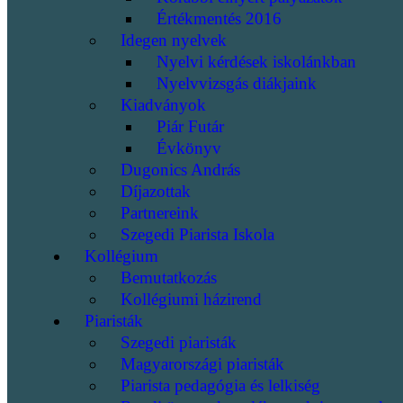
Értékmentés 2016
Idegen nyelvek
Nyelvi kérdések iskolánkban
Nyelvvizsgás diákjaink
Kiadványok
Piár Futár
Évkönyv
Dugonics András
Díjazottak
Partnereink
Szegedi Piarista Iskola
Kollégium
Bemutatkozás
Kollégiumi házirend
Piaristák
Szegedi piaristák
Magyarországi piaristák
Piarista pedagógia és lelkiség