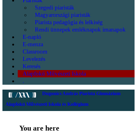
Piaristák
Szegedi piaristák
Magyarországi piaristák
Piarista pedagógia és lelkiség
Rendi ünnepek emléknapok imanapok
E-napló
E-menza
Classroom
Levelezés
Keresés
Alapfokú Művészeti Iskola
.
Dugonics András Piarista Gimnázium
Alapfokú Művészeti Iskola és Kollégium
You are here