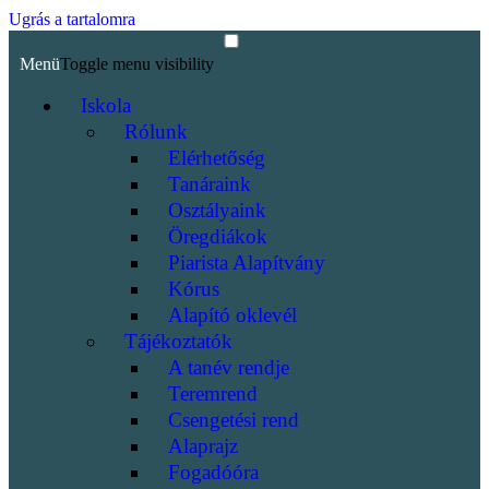
Ugrás a tartalomra
Menü
Toggle menu visibility
Iskola
Rólunk
Elérhetőség
Tanáraink
Osztályaink
Öregdiákok
Piarista Alapítvány
Kórus
Alapító oklevél
Tájékoztatók
A tanév rendje
Teremrend
Csengetési rend
Alaprajz
Fogadóóra