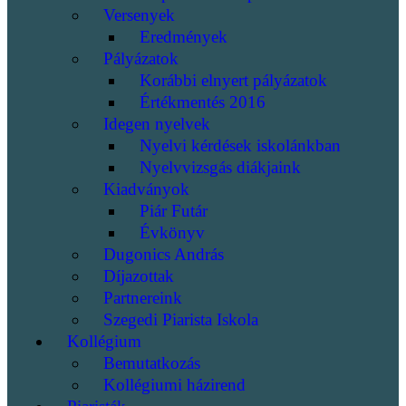
Versenyek
Eredmények
Pályázatok
Korábbi elnyert pályázatok
Értékmentés 2016
Idegen nyelvek
Nyelvi kérdések iskolánkban
Nyelvvizsgás diákjaink
Kiadványok
Piár Futár
Évkönyv
Dugonics András
Díjazottak
Partnereink
Szegedi Piarista Iskola
Kollégium
Bemutatkozás
Kollégiumi házirend