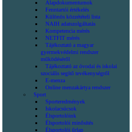
Alapdokumentumok
Fenntartói értékelés
Különös közzétételi lista
NAIH adatszolgáltatás
Kompetencia mérés
NETFIT mérés
Tájékoztató a magyar
gyermekvédelmi rendszer
működéséről
Tájékoztató az óvodai és iskolai
szociális segítő tevékenységről
E-menza
Online menzakártya rendszer
Sport
Sporteredmények
Iskolacsúcsok
Élsportolóink
Élsportolói minősítés
Élsportolói űrlap