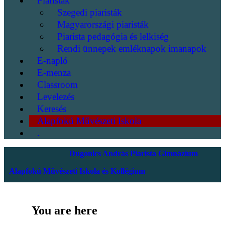
Piaristák
Szegedi piaristák
Magyarországi piaristák
Piarista pedagógia és lelkiség
Rendi ünnepek emléknapok imanapok
E-napló
E-menza
Classroom
Levelezés
Keresés
Alapfokú Művészeti Iskola
.
Dugonics András Piarista Gimnázium
Alapfokú Művészeti Iskola és Kollégium
You are here