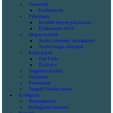
Versenyek
Eredmények
Pályázatok
Korábbi elnyert pályázatok
Értékmentés 2016
Idegen nyelvek
Nyelvi kérdések iskolánkban
Nyelvvizsgás diákjaink
Kiadványok
Piár Futár
Évkönyv
Dugonics András
Díjazottak
Partnereink
Szegedi Piarista Iskola
Kollégium
Bemutatkozás
Kollégiumi házirend