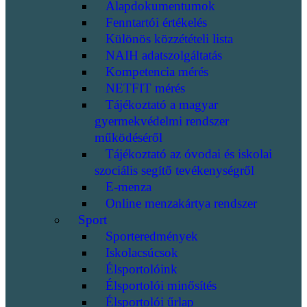
Alapdokumentumok
Fenntartói értékelés
Különös közzétételi lista
NAIH adatszolgáltatás
Kompetencia mérés
NETFIT mérés
Tájékoztató a magyar
gyermekvédelmi rendszer
működéséről
Tájékoztató az óvodai és iskolai
szociális segítő tevékenységről
E-menza
Online menzakártya rendszer
Sport
Sporteredmények
Iskolacsúcsok
Élsportolóink
Élsportolói minősítés
Élsportolói űrlap