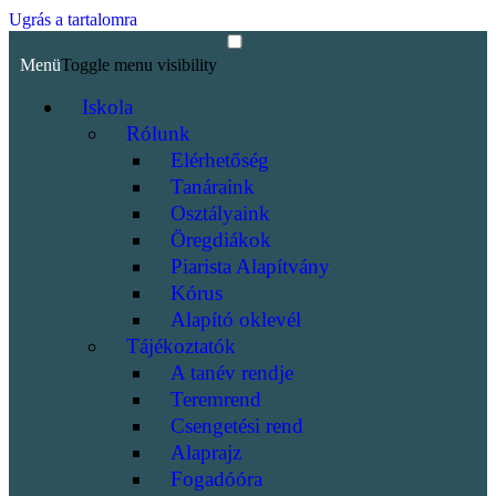
Ugrás a tartalomra
Menü
Toggle menu visibility
Iskola
Rólunk
Elérhetőség
Tanáraink
Osztályaink
Öregdiákok
Piarista Alapítvány
Kórus
Alapító oklevél
Tájékoztatók
A tanév rendje
Teremrend
Csengetési rend
Alaprajz
Fogadóóra