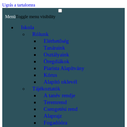
Ugrás a tartalomra
Menü
Toggle menu visibility
Iskola
Rólunk
Elérhetőség
Tanáraink
Osztályaink
Öregdiákok
Piarista Alapítvány
Kórus
Alapító oklevél
Tájékoztatók
A tanév rendje
Teremrend
Csengetési rend
Alaprajz
Fogadóóra