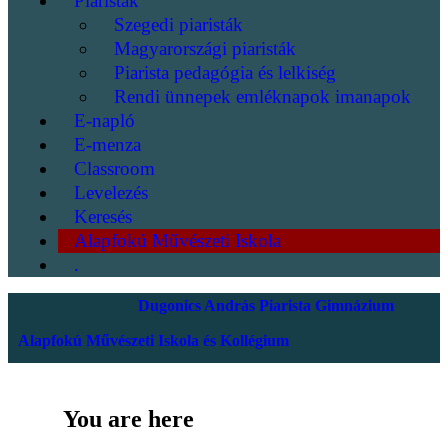
Piaristák
Szegedi piaristák
Magyarországi piaristák
Piarista pedagógia és lelkiség
Rendi ünnepek emléknapok imanapok
E-napló
E-menza
Classroom
Levelezés
Keresés
Alapfokú Művészeti Iskola
.
Dugonics András Piarista Gimnázium
Alapfokú Művészeti Iskola és Kollégium
You are here