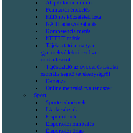
Alapdokumentumok
Fenntartói értékelés
Különös közzétételi lista
NAIH adatszolgáltatás
Kompetencia mérés
NETFIT mérés
Tájékoztató a magyar
gyermekvédelmi rendszer
működéséről
Tájékoztató az óvodai és iskolai
szociális segítő tevékenységről
E-menza
Online menzakártya rendszer
Sport
Sporteredmények
Iskolacsúcsok
Élsportolóink
Élsportolói minősítés
Élsportolói űrlap