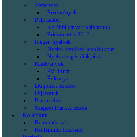
Versenyek
Eredmények
Pályázatok
Korábbi elnyert pályázatok
Értékmentés 2016
Idegen nyelvek
Nyelvi kérdések iskolánkban
Nyelvvizsgás diákjaink
Kiadványok
Piár Futár
Évkönyv
Dugonics András
Díjazottak
Partnereink
Szegedi Piarista Iskola
Kollégium
Bemutatkozás
Kollégiumi házirend