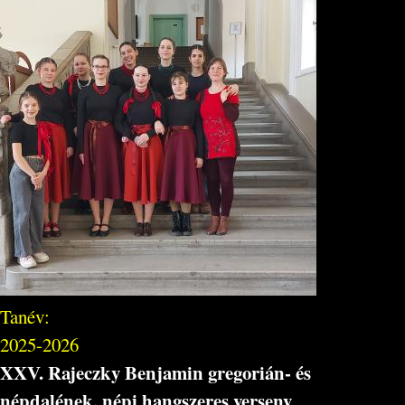
Tanév:
2025-2026
XXV. Rajeczky Benjamin gregorián- és
népdalének, népi hangszeres verseny