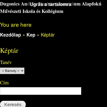
Dugonics András Piarista Gimnázium Alapfokú
Ugrás a tartalomra
Művészeti Iskola és Kollégium
You are here
Kezdőlap
»
Kep
»
Képtár
Képtár
Tanév
Cím