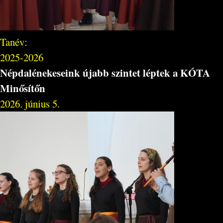
Tanév:
2025-2026
Népdalénekeseink újabb szintet léptek a KÓTA
Minősítőn
2026. június 5.