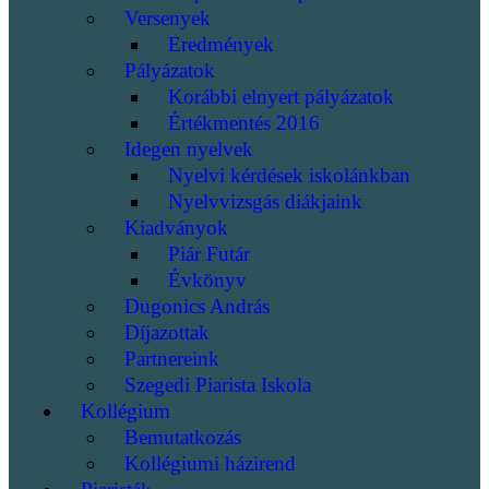
Versenyek
Eredmények
Pályázatok
Korábbi elnyert pályázatok
Értékmentés 2016
Idegen nyelvek
Nyelvi kérdések iskolánkban
Nyelvvizsgás diákjaink
Kiadványok
Piár Futár
Évkönyv
Dugonics András
Díjazottak
Partnereink
Szegedi Piarista Iskola
Kollégium
Bemutatkozás
Kollégiumi házirend