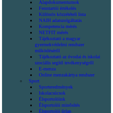
Alapdokumentumok
Fenntartói értékelés
Különös közzétételi lista
NAIH adatszolgáltatás
Kompetencia mérés
NETFIT mérés
Tájékoztató a magyar
gyermekvédelmi rendszer
működéséről
Tájékoztató az óvodai és iskolai
szociális segítő tevékenységről
E-menza
Online menzakártya rendszer
Sport
Sporteredmények
Iskolacsúcsok
Élsportolóink
Élsportolói minősítés
Élsportolói űrlap