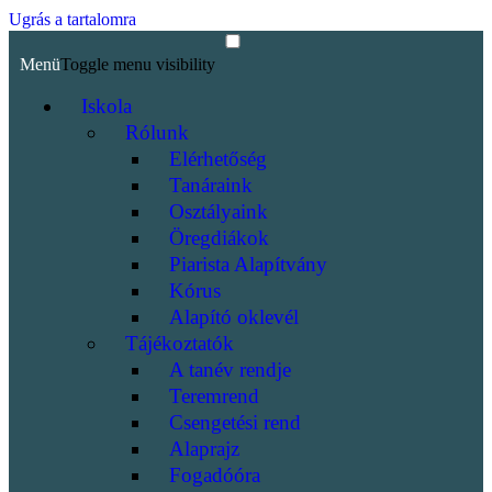
Ugrás a tartalomra
Menü
Toggle menu visibility
Iskola
Rólunk
Elérhetőség
Tanáraink
Osztályaink
Öregdiákok
Piarista Alapítvány
Kórus
Alapító oklevél
Tájékoztatók
A tanév rendje
Teremrend
Csengetési rend
Alaprajz
Fogadóóra