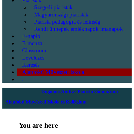
Piaristák
Szegedi piaristák
Magyarországi piaristák
Piarista pedagógia és lelkiség
Rendi ünnepek emléknapok imanapok
E-napló
E-menza
Classroom
Levelezés
Keresés
Alapfokú Művészeti Iskola
.
Dugonics András Piarista Gimnázium
Alapfokú Művészeti Iskola és Kollégium
You are here